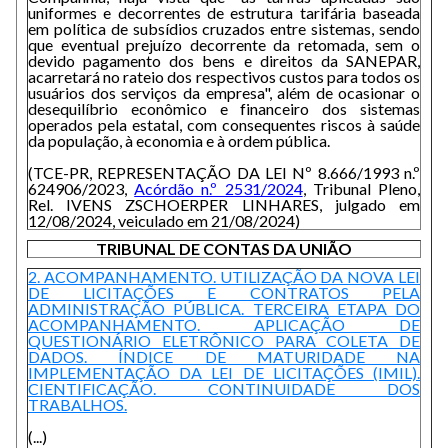
uniformes e decorrentes de estrutura tarifária baseada
em política de subsídios cruzados entre sistemas, sendo
que eventual prejuízo decorrente da retomada, sem o
devido pagamento dos bens e direitos da SANEPAR,
acarretará no rateio dos respectivos custos para todos os
usuários dos serviços da empresa", além de ocasionar o
desequilíbrio econômico e financeiro dos sistemas
operados pela estatal, com consequentes riscos à saúde
da população, à economia e à ordem pública.
(TCE-PR, REPRESENTAÇÃO DA LEI Nº 8.666/1993 n.º
624906/2023,
Acórdão n.º 2531/2024
, Tribunal Pleno,
Rel. IVENS ZSCHOERPER LINHARES, julgado em
12/08/2024, veiculado em 21/08/2024)
TRIBUNAL DE CONTAS DA UNIÃO
2. ACOMPANHAMENTO. UTILIZAÇÃO DA NOVA LEI
DE LICITAÇÕES E CONTRATOS PELA
ADMINISTRAÇÃO PÚBLICA. TERCEIRA ETAPA DO
ACOMPANHAMENTO. APLICAÇÃO DE
QUESTIONÁRIO ELETRÔNICO PARA COLETA DE
DADOS. ÍNDICE DE MATURIDADE NA
IMPLEMENTAÇÃO DA LEI DE LICITAÇÕES (IMIL).
CIENTIFICAÇÃO. CONTINUIDADE DOS
TRABALHOS.
(...)