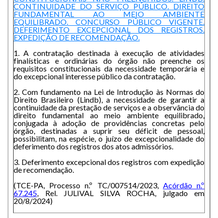
CONTINUIDADE DO SERVIÇO PÚBLICO. DIREITO
FUNDAMENTAL AO MEIO AMBIENTE
EQUILIBRADO. CONCURSO PÚBLICO VIGENTE.
DEFERIMENTO EXCEPCIONAL DOS REGISTROS.
EXPEDIÇÃO DE RECOMENDAÇÃO.
1. A contratação destinada à execução de atividades
finalísticas e ordinárias do órgão não preenche os
requisitos constitucionais da necessidade temporária e
do excepcional interesse público da contratação.
2. Com fundamento na Lei de Introdução às Normas do
Direito Brasileiro (Lindb), a necessidade de garantir a
continuidade da prestação de serviços e a observância do
direito fundamental ao meio ambiente equilibrado,
conjugada à adoção de providências concretas pelo
órgão, destinadas a suprir seu déficit de pessoal,
possibilitam, na espécie, o juízo de excepcionalidade do
deferimento dos registros dos atos admissórios.
3. Deferimento excepcional dos registros com expedição
de recomendação.
(TCE-PA, Processo n.º TC/007514/2023,
Acórdão n.º
67.245
, Rel. JULIVAL SILVA ROCHA, julgado em
20/8/2024)