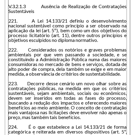
V.3.2.1.3 Ausência de Realização de Contratações
Sustentáveis
221. A Lei 14.133/21 definiu o desenvolvimento
nacional sustentável como princípio a ser observado na
aplicação da lei (art. 5º), bem como um dos objetivos do
processo licitatório (art. 11), dentre outros princípios e
objetivos esculpidos no diploma normativo.
222. Considerados os notórios e graves problemas
ambientais por que vem passando a sociedade, e se
constituindo a Administração Pública numa das maiores
consumidoras no mercado de bens e serviços, dotada de
alto poder de compra, dela também se exige e em maior
medida, a observância de critérios de sustentabilidade.
223. Decorre desse cenário um novo olhar sobre as
contratações públicas, na medida em que os critérios
sustentáveis, sejam ambientais, sociais ou econômicos,
devem ser inseridos em todas as fases do processo,
buscando a redução dos impactos e oferecendo maiores
benefícios ao meio ambiente. O conceito de contratação
mais vantajosa nas licitações deve envolver não apenas o
preço, mas também tais benefícios.
224. É o que estabelece a Lei 14.133/21 de forma
categórica e reiterada em diversos dispositivos (art. 5º,