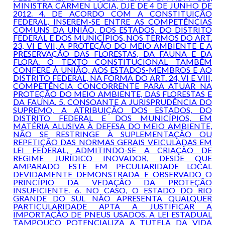
MINISTRA CÁRMEN LÚCIA, DJE DE 4 DE JUNHO DE
2012. 4. DE ACORDO COM A CONSTITUIÇÃO
FEDERAL, INSEREM-SE ENTRE AS COMPETÊNCIAS
COMUNS DA UNIÃO, DOS ESTADOS, DO DISTRITO
FEDERAL E DOS MUNICÍPIOS, NOS TERMOS DO ART.
23, VI E VII, A PROTEÇÃO DO MEIO AMBIENTE E A
PRESERVAÇÃO DAS FLORESTAS, DA FAUNA E DA
FLORA. O TEXTO CONSTITUCIONAL TAMBÉM
CONFERE À UNIÃO, AOS ESTADOS-MEMBROS E AO
DISTRITO FEDERAL, NA FORMA DO ART. 24, VI E VIII,
COMPETÊNCIA CONCORRENTE PARA ATUAR NA
PROTEÇÃO DO MEIO AMBIENTE, DAS FLORESTAS E
DA FAUNA. 5. CONSOANTE A JURISPRUDÊNCIA DO
SUPREMO, A ATRIBUIÇÃO DOS ESTADOS, DO
DISTRITO FEDERAL E DOS MUNICÍPIOS, EM
MATÉRIA ALUSIVA À DEFESA DO MEIO AMBIENTE,
NÃO SE RESTRINGE À SUPLEMENTAÇÃO OU
REPETIÇÃO DAS NORMAS GERAIS VEICULADAS EM
LEI FEDERAL, ADMITINDO-SE A CRIAÇÃO DE
REGIME JURÍDICO INOVADOR, DESDE QUE
AMPARADO ESTE EM PECULIARIDADE LOCAL
DEVIDAMENTE DEMONSTRADA E OBSERVADO O
PRINCÍPIO DA VEDAÇÃO DA PROTEÇÃO
INSUFICIENTE. 6. NO CASO, O ESTADO DO RIO
GRANDE DO SUL NÃO APRESENTA QUALQUER
PARTICULARIDADE APTA A JUSTIFICAR A
IMPORTAÇÃO DE PNEUS USADOS. A LEI ESTADUAL
TAMPOUCO POTENCIALIZA A TUTELA DA VIDA