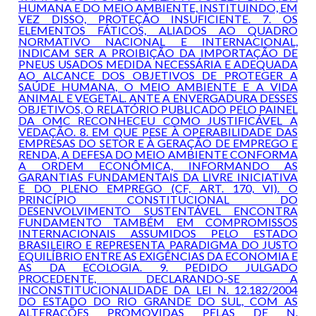
HUMANA E DO MEIO AMBIENTE, INSTITUINDO, EM
VEZ DISSO, PROTEÇÃO INSUFICIENTE. 7. OS
ELEMENTOS FÁTICOS, ALIADOS AO QUADRO
NORMATIVO NACIONAL E INTERNACIONAL,
INDICAM SER A PROIBIÇÃO DA IMPORTAÇÃO DE
PNEUS USADOS MEDIDA NECESSÁRIA E ADEQUADA
AO ALCANCE DOS OBJETIVOS DE PROTEGER A
SAÚDE HUMANA, O MEIO AMBIENTE E A VIDA
ANIMAL E VEGETAL. ANTE A ENVERGADURA DESSES
OBJETIVOS, O RELATÓRIO PUBLICADO PELO PAINEL
DA OMC RECONHECEU COMO JUSTIFICÁVEL A
VEDAÇÃO. 8. EM QUE PESE À OPERABILIDADE DAS
EMPRESAS DO SETOR E À GERAÇÃO DE EMPREGO E
RENDA, A DEFESA DO MEIO AMBIENTE CONFORMA
A ORDEM ECONÔMICA, INFORMANDO AS
GARANTIAS FUNDAMENTAIS DA LIVRE INICIATIVA
E DO PLENO EMPREGO (CF, ART. 170, VI). O
PRINCÍPIO CONSTITUCIONAL DO
DESENVOLVIMENTO SUSTENTÁVEL ENCONTRA
FUNDAMENTO TAMBÉM EM COMPROMISSOS
INTERNACIONAIS ASSUMIDOS PELO ESTADO
BRASILEIRO E REPRESENTA PARADIGMA DO JUSTO
EQUILÍBRIO ENTRE AS EXIGÊNCIAS DA ECONOMIA E
AS DA ECOLOGIA. 9. PEDIDO JULGADO
PROCEDENTE, DECLARANDO-SE A
INCONSTITUCIONALIDADE DA LEI N. 12.182/2004
DO ESTADO DO RIO GRANDE DO SUL, COM AS
ALTERAÇÕES PROMOVIDAS PELAS DE N.