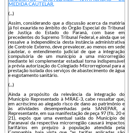
MEDIDA CAUTELAR.
(...)
Assim, considerando que a discussão acerca da matéria
já foi exaurida no âmbito do Órgão Especial do Tribunal
de Justiça do Estado do Paraná, com base em
precedentes do Supremo Tribunal Federal, e ainda que se
ressalve a independência desta instância administrativa
de Controle Externo, deve prevalecer, ao menos em sede
cautelar, o entendimento judicial de que a integração
compulsória de um município a uma microrregião
mediante lei complementar estadual torna indispensável
a prévia autorização do Colegiado Microrregional para a
prestação isolada dos serviços de abastecimento de água
e esgotamento sanitário.
(...)
Ainda a propósito da relevância da integração do
Município Representado à MRAE-3, cabe ressaltar que,
em acréscimo ao alegado risco de dano ao patrimônio e
às atividades desempenhadas pela SANEPAR, a
Representante, em sua manifestação de peça 97 (fls. 20 e
21), expôs que uma eventual saída do Município de
Paranavaí da respectiva microrregião causará impactos
tarifários em prejuízo à população atendida pela
Companhia, haja vista que "as tarifas aplicadas são