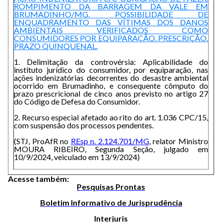
ROMPIMENTO DA BARRAGEM DA VALE EM
BRUMADINHO/MG. POSSIBILIDADE DE
ENQUADRAMENTO DAS VÍTIMAS DOS DANOS
AMBIENTAIS VERIFICADOS COMO
CONSUMIDORES POR EQUIPARAÇÃO. PRESCRIÇÃO.
PRAZO QUINQUENAL.
1. Delimitação da controvérsia: Aplicabilidade do
instituto jurídico do consumidor, por equiparação, nas
ações indenizatórias decorrentes do desastre ambiental
ocorrido em Brumadinho, e consequente cômputo do
prazo prescricional de cinco anos previsto no artigo 27
do Código de Defesa do Consumidor.
2. Recurso especial afetado ao rito do art. 1.036 CPC/15,
com suspensão dos processos pendentes.
(STJ, ProAfR no
REsp n. 2.124.701/MG
, relator Ministro
MOURA RIBEIRO, Segunda Seção, julgado em
10/9/2024, veiculado em 13/9/2024)
Acesse também:
Pesquisas Prontas
Boletim Informativo de Jurisprudência
Interjuris