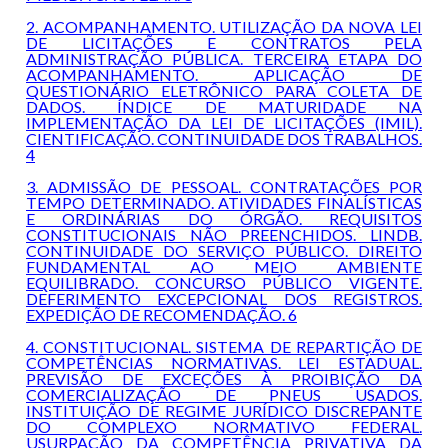
2. ACOMPANHAMENTO. UTILIZAÇÃO DA NOVA LEI
DE LICITAÇÕES E CONTRATOS PELA
ADMINISTRAÇÃO PÚBLICA. TERCEIRA ETAPA DO
ACOMPANHAMENTO. APLICAÇÃO DE
QUESTIONÁRIO ELETRÔNICO PARA COLETA DE
DADOS. ÍNDICE DE MATURIDADE NA
IMPLEMENTAÇÃO DA LEI DE LICITAÇÕES (IMIL).
CIENTIFICAÇÃO. CONTINUIDADE DOS TRABALHOS.
4
3. ADMISSÃO DE PESSOAL. CONTRATAÇÕES POR
TEMPO DETERMINADO. ATIVIDADES FINALÍSTICAS
E ORDINÁRIAS DO ÓRGÃO. REQUISITOS
CONSTITUCIONAIS NÃO PREENCHIDOS. LINDB.
CONTINUIDADE DO SERVIÇO PÚBLICO. DIREITO
FUNDAMENTAL AO MEIO AMBIENTE
EQUILIBRADO. CONCURSO PÚBLICO VIGENTE.
DEFERIMENTO EXCEPCIONAL DOS REGISTROS.
EXPEDIÇÃO DE RECOMENDAÇÃO. 6
4. CONSTITUCIONAL. SISTEMA DE REPARTIÇÃO DE
COMPETÊNCIAS NORMATIVAS. LEI ESTADUAL.
PREVISÃO DE EXCEÇÕES À PROIBIÇÃO DA
COMERCIALIZAÇÃO DE PNEUS USADOS.
INSTITUIÇÃO DE REGIME JURÍDICO DISCREPANTE
DO COMPLEXO NORMATIVO FEDERAL.
USURPAÇÃO DA COMPETÊNCIA PRIVATIVA DA