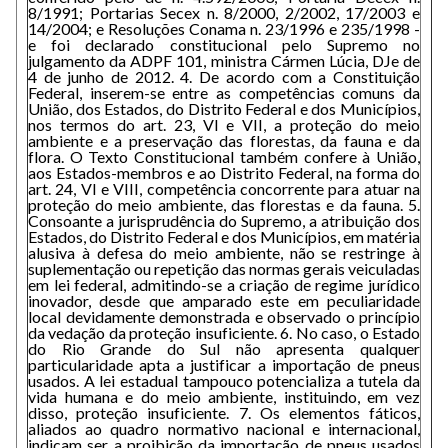
8/1991; Portarias Secex n. 8/2000, 2/2002, 17/2003 e
14/2004; e Resoluções Conama n. 23/1996 e 235/1998 -
e foi declarado constitucional pelo Supremo no
julgamento da ADPF 101, ministra Cármen Lúcia, DJe de
4 de junho de 2012. 4. De acordo com a Constituição
Federal, inserem-se entre as competências comuns da
União, dos Estados, do Distrito Federal e dos Municípios,
nos termos do art. 23, VI e VII, a proteção do meio
ambiente e a preservação das florestas, da fauna e da
flora. O Texto Constitucional também confere à União,
aos Estados-membros e ao Distrito Federal, na forma do
art. 24, VI e VIII, competência concorrente para atuar na
proteção do meio ambiente, das florestas e da fauna. 5.
Consoante a jurisprudência do Supremo, a atribuição dos
Estados, do Distrito Federal e dos Municípios, em matéria
alusiva à defesa do meio ambiente, não se restringe à
suplementação ou repetição das normas gerais veiculadas
em lei federal, admitindo-se a criação de regime jurídico
inovador, desde que amparado este em peculiaridade
local devidamente demonstrada e observado o princípio
da vedação da proteção insuficiente. 6. No caso, o Estado
do Rio Grande do Sul não apresenta qualquer
particularidade apta a justificar a importação de pneus
usados. A lei estadual tampouco potencializa a tutela da
vida humana e do meio ambiente, instituindo, em vez
disso, proteção insuficiente. 7. Os elementos fáticos,
aliados ao quadro normativo nacional e internacional,
indicam ser a proibição da importação de pneus usados