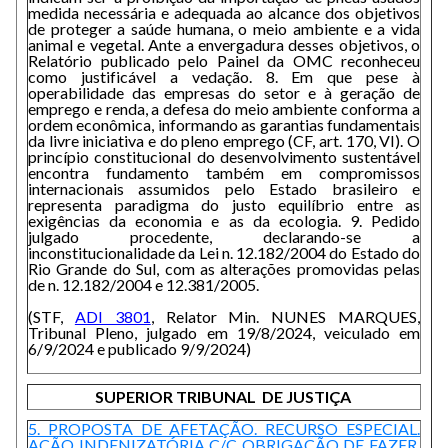
medida necessária e adequada ao alcance dos objetivos
de proteger a saúde humana, o meio ambiente e a vida
animal e vegetal. Ante a envergadura desses objetivos, o
Relatório publicado pelo Painel da OMC reconheceu
como justificável a vedação. 8. Em que pese à
operabilidade das empresas do setor e à geração de
emprego e renda, a defesa do meio ambiente conforma a
ordem econômica, informando as garantias fundamentais
da livre iniciativa e do pleno emprego (CF, art. 170, VI). O
princípio constitucional do desenvolvimento sustentável
encontra fundamento também em compromissos
internacionais assumidos pelo Estado brasileiro e
representa paradigma do justo equilíbrio entre as
exigências da economia e as da ecologia. 9. Pedido
julgado procedente, declarando-se a
inconstitucionalidade da Lei n. 12.182/2004 do Estado do
Rio Grande do Sul, com as alterações promovidas pelas
de n. 12.182/2004 e 12.381/2005.
(STF,
ADI 3801
, Relator Min. NUNES MARQUES,
Tribunal Pleno, julgado em 19/8/2024, veiculado em
6/9/2024 e publicado 9/9/2024)
SUPERIOR TRIBUNAL DE JUSTIÇA
5. PROPOSTA DE AFETAÇÃO. RECURSO ESPECIAL.
AÇÃO INDENIZATÓRIA C/C OBRIGAÇÃO DE FAZER.