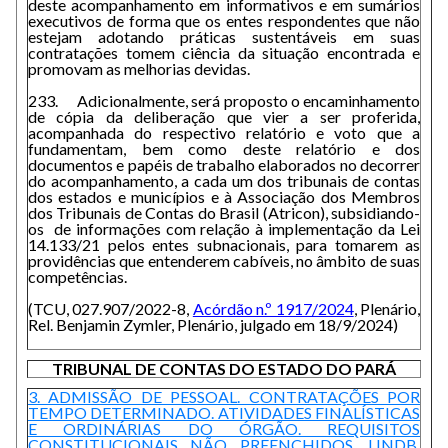
deste acompanhamento em informativos e em sumários
executivos de forma que os entes respondentes que não
estejam adotando práticas sustentáveis em suas
contratações tomem ciência da situação encontrada e
promovam as melhorias devidas.
233. Adicionalmente, será proposto o encaminhamento
de cópia da deliberação que vier a ser proferida,
acompanhada do respectivo relatório e voto que a
fundamentam, bem como deste relatório e dos
documentos e papéis de trabalho elaborados no decorrer
do acompanhamento, a cada um dos tribunais de contas
dos estados e municípios e à Associação dos Membros
dos Tribunais de Contas do Brasil (Atricon), subsidiando-
os de informações com relação à implementação da Lei
14.133/21 pelos entes subnacionais, para tomarem as
providências que entenderem cabíveis, no âmbito de suas
competências.
(TCU, 027.907/2022-8,
Acórdão n.º 1917/2024
, Plenário,
Rel. Benjamin Zymler, Plenário, julgado em 18/9/2024)
TRIBUNAL DE CONTAS DO ESTADO DO PARÁ
3. ADMISSÃO DE PESSOAL. CONTRATAÇÕES POR
TEMPO DETERMINADO. ATIVIDADES FINALÍSTICAS
E ORDINÁRIAS DO ÓRGÃO. REQUISITOS
CONSTITUCIONAIS NÃO PREENCHIDOS. LINDB.