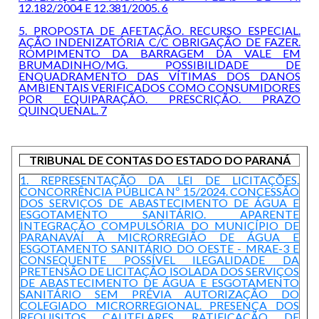
12.182/2004 E 12.381/2005. 6
5. PROPOSTA DE AFETAÇÃO. RECURSO ESPECIAL.
AÇÃO INDENIZATÓRIA C/C OBRIGAÇÃO DE FAZER.
ROMPIMENTO DA BARRAGEM DA VALE EM
BRUMADINHO/MG. POSSIBILIDADE DE
ENQUADRAMENTO DAS VÍTIMAS DOS DANOS
AMBIENTAIS VERIFICADOS COMO CONSUMIDORES
POR EQUIPARAÇÃO. PRESCRIÇÃO. PRAZO
QUINQUENAL. 7
TRIBUNAL DE CONTAS DO ESTADO DO PARANÁ
1. REPRESENTAÇÃO DA LEI DE LICITAÇÕES.
CONCORRÊNCIA PÚBLICA Nº 15/2024. CONCESSÃO
DOS SERVIÇOS DE ABASTECIMENTO DE ÁGUA E
ESGOTAMENTO SANITÁRIO. APARENTE
INTEGRAÇÃO COMPULSÓRIA DO MUNICÍPIO DE
PARANAVAÍ À MICRORREGIÃO DE ÁGUA E
ESGOTAMENTO SANITÁRIO DO OESTE - MRAE-3 E
CONSEQUENTE POSSÍVEL ILEGALIDADE DA
PRETENSÃO DE LICITAÇÃO ISOLADA DOS SERVIÇOS
DE ABASTECIMENTO DE ÁGUA E ESGOTAMENTO
SANITÁRIO SEM PRÉVIA AUTORIZAÇÃO DO
COLEGIADO MICRORREGIONAL. PRESENÇA DOS
REQUISITOS CAUTELARES. RATIFICAÇÃO DE