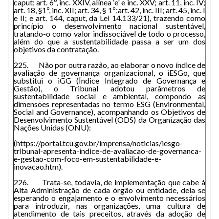
caput; art. 6º, inc. XXIV, alínea ‘e' e inc. XXV; art. 11, inc. IV;
art. 18, §1º, inc. XII; art. 34, § 1º;art. 42, inc. III; art. 45, inc. I
e II; e art. 144, caput, da Lei 14.133/21), trazendo como
princípio o desenvolvimento nacional sustentável,
tratando-o como valor indissociável de todo o processo,
além do que a sustentabilidade passa a ser um dos
objetivos da contratação.
225. Não por outra razão, ao elaborar o novo índice de
avaliação de governança organizacional, o iESGo, que
substitui o iGG (Índice Integrado de Governança e
Gestão), o Tribunal adotou parâmetros de
sustentabilidade social e ambiental, compondo as
dimensões representadas no termo ESG (Environmental,
Social and Governance), acompanhando os Objetivos de
Desenvolvimento Sustentável (ODS) da Organização das
Nações Unidas (ONU):
(https://portal.tcu.gov.br/imprensa/noticias/iesgo-
tribunal-apresenta-indice-de-avaliacao-de-governanca-
e-gestao-com-foco-em-sustentabilidade-e-
inovacao.htm).
226. Trata-se, todavia, de implementação que cabe à
Alta Administração de cada órgão ou entidade, dela se
esperando o engajamento e o envolvimento necessários
para introduzir, nas organizações, uma cultura de
atendimento de tais preceitos, através da adoção de