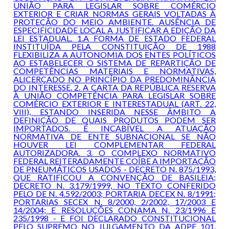
UNIÃO PARA LEGISLAR SOBRE COMÉRCIO
EXTERIOR E CRIAR NORMAS GERAIS VOLTADAS À
PROTEÇÃO DO MEIO AMBIENTE. AUSÊNCIA DE
ESPECIFICIDADE LOCAL A JUSTIFICAR A EDIÇÃO DA
LEI ESTADUAL. 1.A FORMA DE ESTADO FEDERAL
INSTITUÍDA PELA CONSTITUIÇÃO DE 1988
FLEXIBILIZA A AUTONOMIA DOS ENTES POLÍTICOS
AO ESTABELECER O SISTEMA DE REPARTIÇÃO DE
COMPETÊNCIAS MATERIAIS E NORMATIVAS,
ALICERÇADO NO PRINCÍPIO DA PREDOMINÂNCIA
DO INTERESSE. 2. A CARTA DA REPÚBLICA RESERVA
À UNIÃO COMPETÊNCIA PARA LEGISLAR SOBRE
COMÉRCIO EXTERIOR E INTERESTADUAL (ART. 22,
VIII), ESTANDO INSERIDA NESSE ÂMBITO A
DEFINIÇÃO DE QUAIS PRODUTOS PODEM SER
IMPORTADOS. É INCABÍVEL A ATUAÇÃO
NORMATIVA DE ENTE SUBNACIONAL SE NÃO
HOUVER LEI COMPLEMENTAR FEDERAL
AUTORIZADORA. 3. O COMPLEXO NORMATIVO
FEDERAL REITERADAMENTE COÍBE A IMPORTAÇÃO
DE PNEUMÁTICOS USADOS - DECRETO N. 875/1993,
QUE RATIFICOU A CONVENÇÃO DE BASILEIA;
DECRETO N. 3.179/1999, NO TEXTO CONFERIDO
PELO DE N. 4.592/2003; PORTARIA DECEX N. 8/1991;
PORTARIAS SECEX N. 8/2000, 2/2002, 17/2003 E
14/2004; E RESOLUÇÕES CONAMA N. 23/1996 E
235/1998 - E FOI DECLARADO CONSTITUCIONAL
PELO SUPREMO NO JULGAMENTO DA ADPF 101,