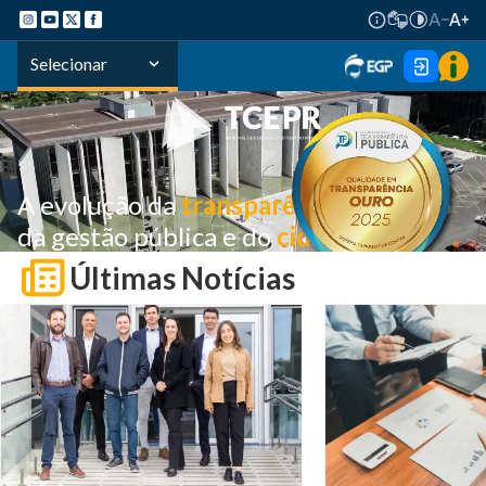
Selecionar
A evolução da
transparência
a serviço
da gestão pública e do
cidadão
Últimas Notícias