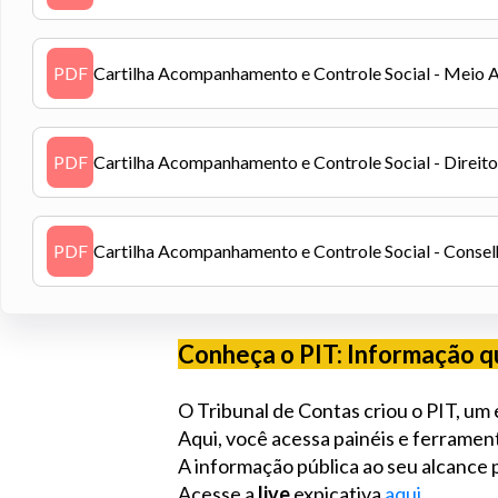
PDF
Cartilha Acompanhamento e Controle Social - Meio 
PDF
Cartilha Acompanhamento e Controle Social - Direit
PDF
Cartilha Acompanhamento e Controle Social - Consel
Conheça o PIT: Informação q
O Tribunal de Contas criou o PIT, um 
Aqui, você acessa painéis e ferramen
A informação pública ao seu alcance p
Acesse
a
live
exp
icativa
aqui
.