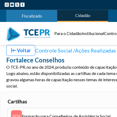
Cidadão
Fiscalizado
Para o Cidadão
Institucional
Control
Controle Social
Ações Realizadas
Voltar
Fortalece Conselhos
O TCE-PR, no ano de 2024, produziu conteúdo de capacitação 
Logo abaixo, estão disponibilizadas as cartilhas de cada tem
gravou algumas horas de capacitação nesses temas de interesse,
social.
Cartilhas
PDF
Formação para Conselheiros de Assistência Social