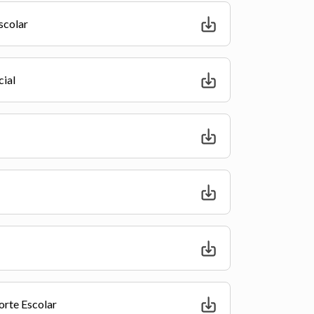
scolar
cial
orte Escolar