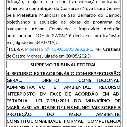
licitação, o ajuste e a respectiva execução contratual,
atinentes à contratação do Consórcio Nova Lauro Gomes
pela Prefeitura Municipal de São Bernardo do Campo,
objetivando a aquisição de obras do programa de
transporte urbano. Conhecido e improvido. Acórdão
publicado no DOE de 27/06/19, decisa~o com tra^nsito
em julgado em 04/07/19)'.
(TCE-SP,
Processo n.º TC-005683.989.23-0
, Rel. Cristiana
de Castro Moraes, julgado em 30/05/2023)
SUPREMO TRIBUNAL FEDERAL
4. RECURSO EXTRAORDINÁRIO COM REPERCUSSÃO
GERAL. DIREITO CONSTITUCIONAL,
ADMINISTRATIVO E AMBIENTAL. RECURSO
INTERPOSTO EM FACE DE ACÓRDÃO EM ADI
ESTADUAL. LEI 7.281/2011 DO MUNICÍPIO DE
MARÍLIA/SP. VALIDADE DE LEIS MUNICIPAIS SOBRE A
PROTEÇÃO DO MEIO AMBIENTE.
CONSTITUCIONALIDADE FORMAL. COMPETÊNCIA