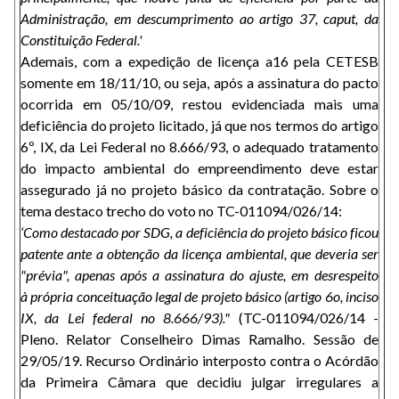
Administração, em descumprimento ao artigo 37, caput, da
Constituição Federal.'
Ademais, com a expedição de licença a16 pela CETESB
somente em 18/11/10, ou seja, após a assinatura do pacto
ocorrida em 05/10/09, restou evidenciada mais uma
deficiência do projeto licitado, já que nos termos do artigo
6º, IX, da Lei Federal no 8.666/93, o adequado tratamento
do impacto ambiental do empreendimento deve estar
assegurado já no projeto básico da contratação. Sobre o
tema destaco trecho do voto no TC-011094/026/14:
‘Como destacado por SDG, a deficiência do projeto básico ficou
patente ante a obtenção da licença ambiental, que deveria ser
"prévia", apenas após a assinatura do ajuste, em desrespeito
à própria conceituação legal de projeto básico (artigo 6o, inciso
IX, da Lei federal no 8.666/93)."
(TC-011094/026/14 -
Pleno. Relator Conselheiro Dimas Ramalho. Sessão de
29/05/19. Recurso Ordinário interposto contra o Acórdão
da Primeira Câmara que decidiu julgar irregulares a