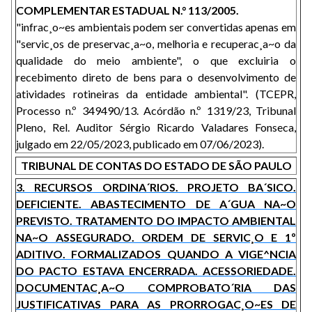
COMPLEMENTAR ESTADUAL N.° 113/2005.
"infrac¸o~es ambientais podem ser convertidas apenas em
"servic¸os de preservac¸a~o, melhoria e recuperac¸a~o da
qualidade do meio ambiente", o que excluiria o
recebimento direto de bens para o desenvolvimento de
atividades rotineiras da entidade ambiental". (TCEPR,
Processo n.º 349490/13. Acórdão n.º 1319/23, Tribunal
Pleno, Rel. Auditor Sérgio Ricardo Valadares Fonseca,
julgado em 22/05/2023, publicado em 07/06/2023).
TRIBUNAL DE CONTAS DO ESTADO DE SÃO PAULO
3. RECURSOS ORDINA´RIOS. PROJETO BA´SICO.
DEFICIENTE. ABASTECIMENTO DE A´GUA NA~O
PREVISTO. TRATAMENTO DO IMPACTO AMBIENTAL
NA~O ASSEGURADO. ORDEM DE SERVIC¸O E 1º
ADITIVO. FORMALIZADOS QUANDO A VIGE^NCIA
DO PACTO ESTAVA ENCERRADA. ACESSORIEDADE.
DOCUMENTAC¸A~O COMPROBATO´RIA DAS
JUSTIFICATIVAS PARA AS PRORROGAC¸O~ES DE