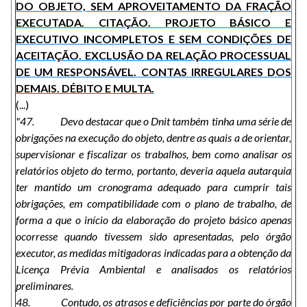
DO OBJETO, SEM APROVEITAMENTO DA FRAÇÃO
EXECUTADA. CITAÇÃO. PROJETO BÁSICO E
EXECUTIVO INCOMPLETOS E SEM CONDIÇÕES DE
ACEITAÇÃO. EXCLUSÃO DA RELAÇÃO PROCESSUAL
DE UM RESPONSÁVEL. CONTAS IRREGULARES DOS
DEMAIS. DÉBITO E MULTA.
(...)
"47. Devo destacar que o Dnit também tinha uma série de
obrigações na execução do objeto, dentre as quais a de orientar,
supervisionar e fiscalizar os trabalhos, bem como analisar os
relatórios objeto do termo, portanto, deveria aquela autarquia
ter mantido um cronograma adequado para cumprir tais
obrigações, em compatibilidade com o plano de trabalho, de
forma a que o início da elaboração do projeto básico apenas
ocorresse quando tivessem sido apresentadas, pelo órgão
executor, as medidas mitigadoras indicadas para a obtenção da
Licença Prévia Ambiental e analisados os relatórios
preliminares.
48. Contudo, os atrasos e deficiências por parte do órgão