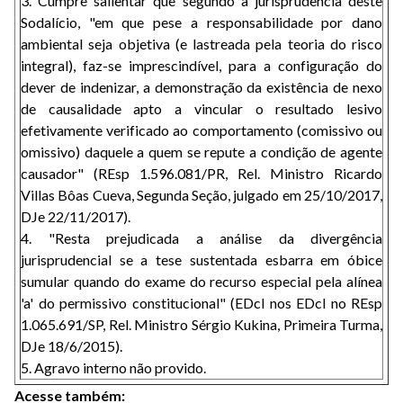
3. Cumpre salientar que segundo a jurisprudência deste
Sodalício, "em que pese a responsabilidade por dano
ambiental seja objetiva (e lastreada pela teoria do risco
integral), faz-se imprescindível, para a configuração do
dever de indenizar, a demonstração da existência de nexo
de causalidade apto a vincular o resultado lesivo
efetivamente verificado ao comportamento (comissivo ou
omissivo) daquele a quem se repute a condição de agente
causador" (REsp 1.596.081/PR, Rel. Ministro Ricardo
Villas Bôas Cueva, Segunda Seção, julgado em 25/10/2017,
DJe 22/11/2017).
4. "Resta prejudicada a análise da divergência
jurisprudencial se a tese sustentada esbarra em óbice
sumular quando do exame do recurso especial pela alínea
'a' do permissivo constitucional" (EDcl nos EDcl no REsp
1.065.691/SP, Rel. Ministro Sérgio Kukina, Primeira Turma,
DJe 18/6/2015).
5. Agravo interno não provido.
Acesse também: