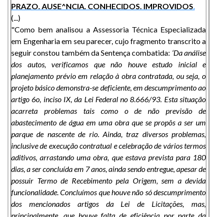
PRAZO. AUSE^NCIA. CONHECIDOS. IMPROVIDOS
.
(...)
"Como bem analisou a Assessoria Técnica Especializada
em Engenharia em seu parecer, cujo fragmento transcrito a
seguir constou também da Sentença combatida:
‘Da análise
dos autos, verificamos que não houve estudo inicial e
planejamento prévio em relação à obra contratada, ou seja, o
projeto básico demonstra-se deficiente, em descumprimento ao
artigo 6o, inciso IX, da Lei Federal no 8.666/93. Esta situação
acarreta problemas tais como o de não previsão de
abastecimento de água em uma obra que se propôs a ser um
parque de nascente de rio. Ainda, traz diversos problemas,
inclusive de execução contratual e celebração de vários termos
aditivos, arrastando uma obra, que estava prevista para 180
dias, a ser concluída em 7 anos, ainda sendo entregue, apesar de
possuir Termo de Recebimento pela Origem, sem a devida
funcionalidade. Concluímos que houve não só descumprimento
dos mencionados artigos da Lei de Licitações, mas,
principalmente, que houve falta de eficiência por parte da