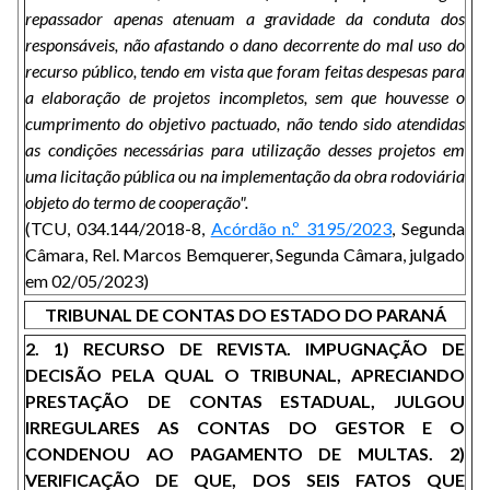
repassador apenas atenuam a gravidade da conduta dos
responsáveis, não afastando o dano decorrente do mal uso do
recurso público, tendo em vista que foram feitas despesas para
a elaboração de projetos incompletos, sem que houvesse o
cumprimento do objetivo pactuado, não tendo sido atendidas
as condições necessárias para utilização desses projetos em
uma licitação pública ou na implementação da obra rodoviária
objeto do termo de cooperação".
(TCU, 034.144/2018-8,
Acórdão n.º 3195/2023
, Segunda
Câmara, Rel. Marcos Bemquerer, Segunda Câmara, julgado
em 02/05/2023)
TRIBUNAL DE CONTAS DO ESTADO DO PARANÁ
2. 1) RECURSO DE REVISTA. IMPUGNAÇÃO DE
DECISÃO PELA QUAL O TRIBUNAL, APRECIANDO
PRESTAÇÃO DE CONTAS ESTADUAL, JULGOU
IRREGULARES AS CONTAS DO GESTOR E O
CONDENOU AO PAGAMENTO DE MULTAS. 2)
VERIFICAÇÃO DE QUE, DOS SEIS FATOS QUE