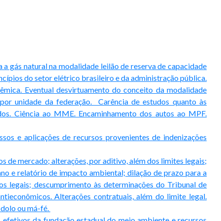
a gás natural na modalidade leilão de reserva de capacidade
ípios do setor elétrico brasileiro e da administração pública.
stêmica. Eventual desvirtuamento do conceito da modalidade
 por unidade da federação. Carência de estudos quanto às
tados. Ciência ao MME. Encaminhamento dos autos ao MPF.
sos e aplicações de recursos provenientes de indenizações
 de mercado; alterações, por aditivo, além dos limites legais;
no e relatório de impacto ambiental; dilação de prazo para a
os legais; descumprimento às determinações do Tribunal de
tieconômicos. Alterações contratuais, além do limite legal.
 dolo ou má-fé.
s efetivos da fundação estadual do meio ambiente e recursos