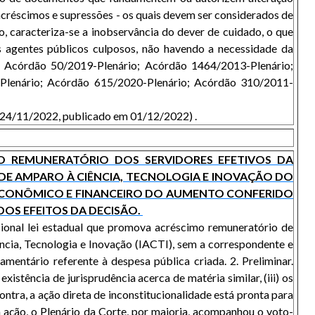
e acréscimos e supressões - os quais devem ser considerados de
to, caracteriza-se a inobservância do dever de cuidado, o que
s agentes públicos culposos, não havendo a necessidade da
 Acórdão 50/2019-Plenário; Acórdão 1464/2013-Plenário;
Plenário; Acórdão 615/2020-Plenário; Acórdão 310/2011-
em 24/11/2022, publicado em 01/12/2022) .
IMO REMUNERATÓRIO DOS SERVIDORES EFETIVOS DA
DE AMPARO À CIÊNCIA, TECNOLOGIA E INOVAÇÃO DO
O ECONÔMICO E FINANCEIRO DO AUMENTO CONFERIDO
DOS EFEITOS DA DECISÃO.
ucional lei estadual que promova acréscimo remuneratório de
cia, Tecnologia e Inovação (IACTI), sem a correspondente e
mentário referente à despesa pública criada. 2. Preliminar.
xistência de jurisprudência acerca de matéria similar, (iii) os
ontra, a ação direta de inconstitucionalidade está pronta para
a ação, o Plenário da Corte, por maioria, acompanhou o voto-