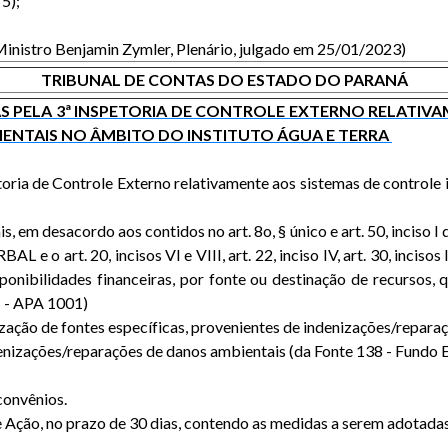
 5);
 Ministro Benjamin Zymler, Plenário, julgado em 25/01/2023)
TRIBUNAL DE CONTAS DO ESTADO DO PARANÁ
ELA 3ª INSPETORIA DE CONTROLE EXTERNO RELATIVA
IENTAIS NO ÂMBITO DO INSTITUTO ÁGUA E TERRA
toria de Controle Externo relativamente aos sistemas de contro
is, em desacordo aos contidos no art. 8o, § único e art. 50, incis
 art. 20, incisos VI e VIII, art. 22, inciso IV, art. 30, incisos I e 
onibilidades financeiras, por fonte ou destinação de recursos,
1 - APA 1001)
lização de fontes específicas, provenientes de indenizações/repar
denizações/reparações de danos ambientais (da Fonte 138 - Fundo
 convênios.
de Ação, no prazo de 30 dias, contendo as medidas a serem adotada