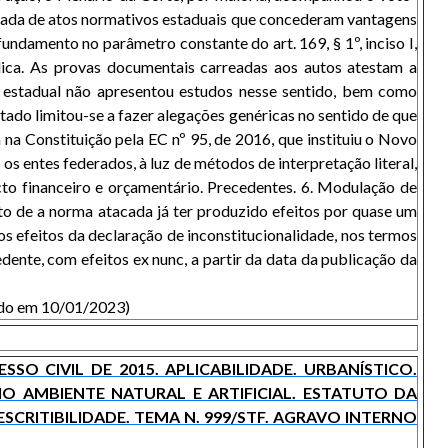
trada de atos normativos estaduais que concederam vantagens
ndamento no parâmetro constante do art. 169, § 1º, inciso I,
blica. As provas documentais carreadas aos autos atestam a
o estadual não apresentou estudos nesse sentido, bem como
ado limitou-se a fazer alegações genéricas no sentido de que
 na Constituição pela EC nº 95, de 2016, que instituiu o Novo
os entes federados, à luz de métodos de interpretação literal,
to financeiro e orçamentário. Precedentes. 6. Modulação de
ato de a norma atacada já ter produzido efeitos por quase um
os efeitos da declaração de inconstitucionalidade, nos termos
edente, com efeitos ex nunc, a partir da data da publicação da
cado em 10/01/2023)
O CIVIL DE 2015. APLICABILIDADE. URBANÍSTICO.
 AMBIENTE NATURAL E ARTIFICIAL. ESTATUTO DA
SCRITIBILIDADE. TEMA N. 999/STF. AGRAVO INTERNO