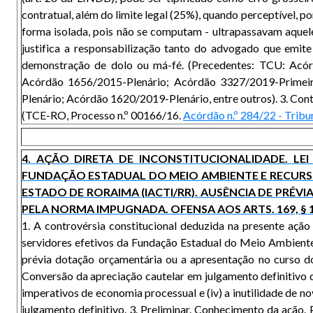
contratual, além do limite legal (25%), quando perceptível, p
forma isolada, pois não se computam - ultrapassavam aquele d
justifica a responsabilização tanto do advogado que emit
demonstração de dolo ou má-fé. (Precedentes: TCU: Acó
Acórdão 1656/2015-Plenário; Acórdão 3327/2019-Primeir
Plenário; Acórdão 1620/2019-Plenário, entre outros). 3. Cont
(TCE-RO, Processo n.º 00166/16.
Acórdão n.º 284/22 - Tribu
4. AÇÃO DIRETA DE INCONSTITUCIONALIDADE. LE
FUNDAÇÃO ESTADUAL DO MEIO AMBIENTE E RECURSO
ESTADO DE RORAIMA (IACTI/RR). AUSÊNCIA DE PR
PELA NORMA IMPUGNADA. OFENSA AOS ARTS. 169, § 
1. A controvérsia constitucional deduzida na presente ação
servidores efetivos da Fundação Estadual do Meio Ambiente
prévia dotação orçamentária ou a apresentação no curso do 
Conversão da apreciação cautelar em julgamento definitivo de m
imperativos de economia processual e (iv) a inutilidade de no
julgamento definitivo. 3. Preliminar. Conhecimento da ação.