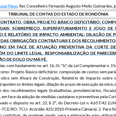
unal Pleno
. Rel. Conselheiro Fernando Augusto Mello Guimarães,
TRIBUNAL DE CONTAS DO ESTADO DE RONDÔNIA
O. CONTRATO. OBRA. PROJETO BÁSICO DEFICITÁRIO; CO
LEGAIS; SOBREPREÇO, SUPERFATURAMENTO E JOGO DE 
O E RELATÓRIO DE IMPACTO AMBIENTAL; DILAÇÃO DE 
AS OBRIGAÇÕES CONTRATUAIS E DOS RECOLHIMENTOS
NO EM FACE DE ATUAÇÃO PREVENTIVA DA CORTE DE C
M DO LIMITE LEGAL. RESPONSABILIZAÇÃO DE PARECERI
ÃO DE DOLO OU MÁ-FÉ.
lar, com fundamento no art. 16, III, "b", da Lei Complementar n. 
s como: Projeto Básico deficitário; composição de custos sem par
de obra sem Alvará de Construção, Relatório de Impacto sobre
apolem os limites legais; dilação do prazo de execução da obra, s
os recolhimentos legais (trabalhistas, previdenciários, fiscai
o, em face da adoção de medidas cautelares e preventivas pela Co
rvado o disposto no art. 22, § 2º, do Decreto-Lei n. 4.657/42 (L
CE/RO; TCU: Acórdão 425/2010-Primeira Câmara). 2. Para fins d
ro contribuir, de qualquer modo, para a elaboração e/ou utili