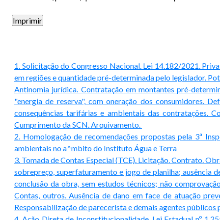
1. Solicitação do Congresso Nacional. Lei 14.182/2021. Pri
em regiões e quantidade pré-determinada pelo legislador. Pote
Antinomia jurídica. Contratação em montantes pré-determin
"energia de reserva", com oneração dos consumidores. De
consequências tarifárias e ambientais das contratações
Cumprimento da SCN. Arquivamento.
2. Homologação de recomendações propostas pela 3ª Inspet
ambientais no a^mbito do Instituto Água e Terra
3. Tomada de Contas Especial (TCE). Licitação. Contrato. Obra
sobrepreço, superfaturamento e jogo de planilha; ausência d
conclusão da obra, sem estudos técnicos; não comprovação
Contas, outros. Ausência de dano em face de atuação preven
Responsabilização de parecerista e demais agentes públicos 
4. Ação Direta de Inconstitucionalidade. Lei Estadual nº 1