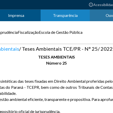
Acessibilida
Imprensa
Transparência
Ouv
sprudência
Fiscalização
Escola de Gestão Pública
bientais
Teses Ambientais TCE/PR - N° 25/ 2022
TESES AMBIENTAIS
Número 25
intéticas das teses fixadas em Direito Ambiental proferidas pelo 
ntas do Paraná - TCEPR, bem como de outros Tribunais de Contas 
abilidade.
stão ambiental eficiente, transparente e propositiva. Para aprofun
ositório oficial de jurisprudência.