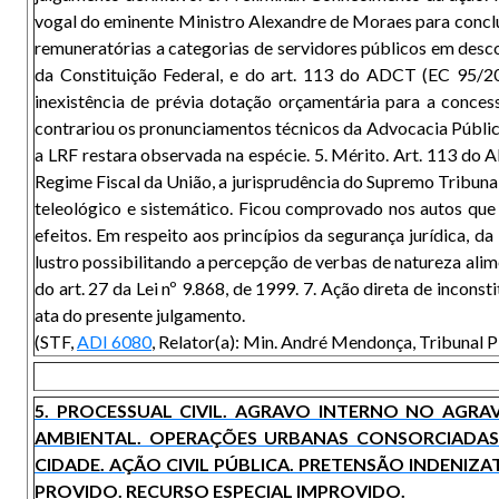
vogal do eminente Ministro Alexandre de Moraes para conclu
remuneratórias a categorias de servidores públicos em desco
da Constituição Federal, e do art. 113 do ADCT (EC 95/201
inexistência de prévia dotação orçamentária para a conce
contrariou os pronunciamentos técnicos da Advocacia Pública
a LRF restara observada na espécie. 5. Mérito. Art. 113 do A
Regime Fiscal da União, a jurisprudência do Supremo Tribunal 
teleológico e sistemático. Ficou comprovado nos autos que
efeitos. Em respeito aos princípios da segurança jurídica, 
lustro possibilitando a percepção de verbas de natureza alim
do art. 27 da Lei nº 9.868, de 1999. 7. Ação direta de incons
ata do presente julgamento.
(STF,
ADI 6080
, Relator(a): Min. André Mendonça, Tribunal
5. PROCESSUAL CIVIL. AGRAVO INTERNO NO AGRAV
AMBIENTAL. OPERAÇÕES URBANAS CONSORCIADAS.
CIDADE. AÇÃO CIVIL PÚBLICA. PRETENSÃO INDENIZA
PROVIDO. RECURSO ESPECIAL IMPROVIDO.