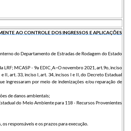
MENTE AO CONTROLE DOS INGRESSOS E APLICAÇÕES
le interno do Departamento de Estradas de Rodagem do Estado
o I da LRF; MCASP - 9a EDIC¸A~O novembro 2021, art.9o, inciso
II, art. 33, inciso I, art. 34, incisos I e II, do Decreto Estadual
 que ingressaram por meio de indenizações e/ou reparação de
ações de danos ambientais;
 Estadual do Meio Ambiente para 118 - Recursos Provenientes
s, os responsáveis e os prazos para execução.