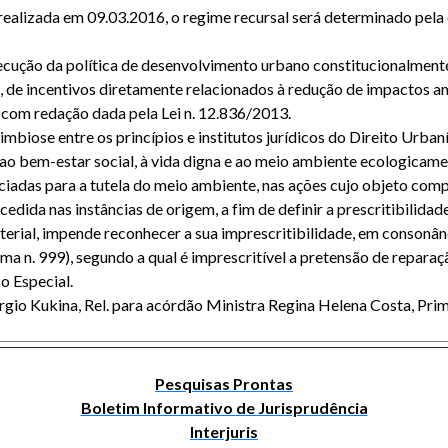
 realizada em 09.03.2016, o regime recursal será determinado pela
ecução da política de desenvolvimento urbano constitucionalment
, de incentivos diretamente relacionados à redução de impactos am
, com redação dada pela Lei n. 12.836/2013.
 simbiose entre os princípios e institutos jurídicos do Direito Urb
 ao bem-estar social, à vida digna e ao meio ambiente ecologicame
as para a tutela do meio ambiente, nas ações cujo objeto compree
cedida nas instâncias de origem, a fim de definir a prescritibilida
sterial, impende reconhecer a sua imprescritibilidade, em consonâ
a n. 999), segundo a qual é imprescritível a pretensão de repara
o Especial.
Sérgio Kukina, Rel. para acórdão Ministra Regina Helena Costa, P
Pesquisas Prontas
Boletim Informativo de Jurisprudência
Interjuris