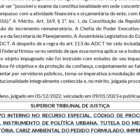
ir ser "possível o exame da constitucionalidade em sede concen
mpasso com a atividade financeira e orçamentária do ente, com fu
6)." 4. Mérito. Art. 169, § 1º, inc. I, da Constituição da Repú
ssão do incremento remuneratório. A Chefia do Poder Executiv
 e da Secretaria de Planejamento. A Assembleia Legislativa do Est
DCT. A despeito de a regra do art. 113 do ADCT ter sido incluída
Federal firmou-se no sentido de que essa norma aplica-se a todos 
 o objeto impugnado não foi instruído com estudos do seu impac
da boa-fé objetiva e da proteção da confiança, conjuntamente ao f
entar por servidores públicos, torna-se imperativa a modulação d
titucionalidade integralmente conhecida e, no mérito, julgada proc
 Pleno, julgado em 05/12/2022, veiculado em 09/01/2023 e publi
SUPERIOR TRIBUNAL DE JUSTIÇA
O INTERNO NO RECURSO ESPECIAL. CÓDIGO DE PROCESS
 INSTRUMENTO DE POLÍTÍCA URBANA. TUTELA DO MEIO
TÓRIA. CARIZ AMBIENTAL DO PEDIDO FORMULADO. IMPRE