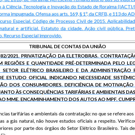
à Ciência, Tecnologia e Inovação do Estado de Roraima (IACTI/R
orma impugnada. Ofensa aos arts. 169, § 1º, da CRFB, e 113 do A
ecurso Especial. Código de Processo Civil de 2015. Aplicabilida
tural e artificial. Estatuto da cidade. Ação civil pública. Pr
o. Recurso Especial improvido.
TRIBUNAL DE CONTAS DA UNIÃO
.182/2021. PRIVATIZAÇÃO DA ELETROBRAS. CONTRATAÇ
M REGIÕES E QUANTIDADE PRÉ-DETERMINADA PELO LEG
O SETOR ELÉTRICO BRASILEIRO E DA ADMINISTRAÇÃO 
E ESTUDO OFICIAL INDICANDO NECESSIDADE SISTÊMI
ÇÃO DOS CONSUMIDORES. DEFICIÊNCIA DE MOTIVAÇÃ
UANTO ÀS CONSEQUÊNCIAS TARIFÁRIAS E AMBIENTAIS 
 AO MME. ENCAMINHAMENTO DOS AUTOS AO MPF. CUMP
ências tarifárias e ambientais da contratação: no que se refere a
s a gás natural, não houve estudos oficiais a respeito. Verifi
iores por parte dos órgãos do Setor Elétrico Brasileiro. Tais d