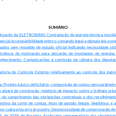
SUMÁRIO
vatização da ELETROBRAS. Contratação de energia térmica movida 
ncial incompatibilidade entre o comando legal e demais leis e princ
ados sem respaldo de estudo oficial indicando necessidade si
ficiência de motivação para alocação de montantes de energia
. Conhecimento. Comunicações à comissão da câmara dos depu
oria de Controle Externo relativamente ao controle dos ingres
. Projeto básico deficitário; composição de custos sem parâmetros
e alvará de construção, relatório de impacto sobre o tráfego urba
 do cumprimento das obrigações contratuais e dos recolhiment
tiva da corte de contas. Atos de gestão ilegais, ilegítimos e an
por culpa e/ou erro grosseiro. Desnecessidade de comprovação de
.255, de 2018, de Roraima. Acréscimo remuneratório dos servidore