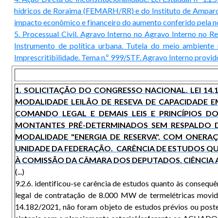
hídricos de Roraima (FEMARH/RR) e do Instituto de Amparo 
impacto econômico e financeiro do aumento conferido pela n
5. Processual Civil. Agravo Interno no Agravo Interno no R
Instrumento de política urbana. Tutela do meio ambiente na
Imprescritibilidade. Tema n.º 999/STF. Agravo Interno provid
1. SOLICITAÇÃO DO CONGRESSO NACIONAL. LEI 14
MODALIDADE LEILÃO DE RESEVA DE CAPACIDADE E
COMANDO LEGAL E DEMAIS LEIS E PRINCÍPIOS D
MONTANTES PRÉ-DETERMINADOS SEM RESPALDO D
MODALIDADE "ENERGIA DE RESERVA", COM ONERA
UNIDADE DA FEDERAÇÃO. CARÊNCIA DE ESTUDOS Q
À COMISSÃO DA CÂMARA DOS DEPUTADOS. CIÊNCIA
(...)
9.2.6. identificou-se carência de estudos quanto às consequ
legal de contratação de 8.000 MW de termelétricas movida
14.182/2021, não foram objeto de estudos prévios ou poster