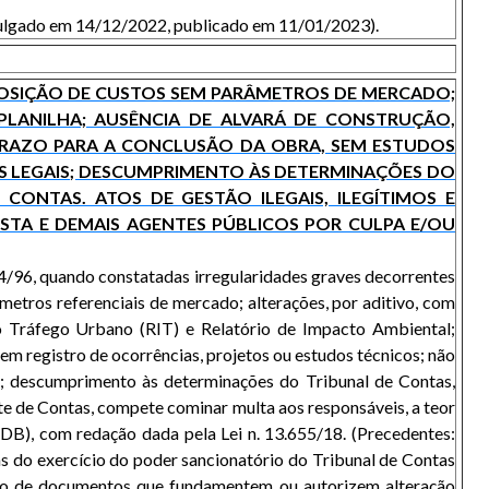
 julgado em 14/12/2022, publicado em 11/01/2023).
MPOSIÇÃO DE CUSTOS SEM PARÂMETROS DE MERCADO;
PLANILHA; AUSÊNCIA DE ALVARÁ DE CONSTRUÇÃO,
PRAZO PARA A CONCLUSÃO DA OBRA, SEM ESTUDOS
 LEGAIS; DESCUMPRIMENTO ÀS DETERMINAÇÕES DO
ONTAS. ATOS DE GESTÃO ILEGAIS, ILEGÍTIMOS E
STA E DEMAIS AGENTES PÚBLICOS POR CULPA E/OU
154/96, quando constatadas irregularidades graves decorrentes
âmetros referenciais de mercado; alterações, por aditivo, com
 o Tráfego Urbano (RIT) e Relatório de Impacto Ambiental;
em registro de ocorrências, projetos ou estudos técnicos; não
s); descumprimento às determinações do Tribunal de Contas,
rte de Contas, compete cominar multa aos responsáveis, a teor
INDB), com redação dada pela Lei n. 13.655/18. (Precedentes:
o exercício do poder sancionatório do Tribunal de Contas
zação de documentos que fundamentem ou autorizem alteração