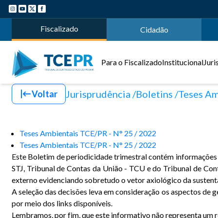
Fiscalizado
Cidadão
Para o Fiscalizado
Institucional
Juri
Jurisprudência
Boletins
Teses Am
Voltar
Teses Ambientais TCE/PR - N° 25 / 2022
Teses Ambientais TCE/PR - N° 25 / 2022
Este Boletim de periodicidade trimestral contém informações s
STJ, Tribunal de Contas da União - TCU e do Tribunal de Co
externo evidenciando sobretudo o vetor axiológico da sustent
A seleção das decisões leva em consideração os aspectos de ge
por meio dos links disponíveis.
Lembramos, por fim, que este informativo não representa um rep