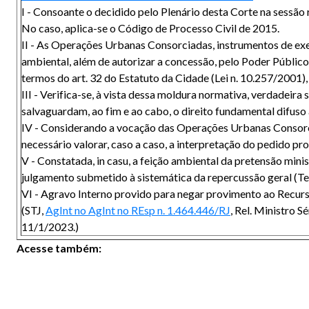
I - Consoante o decidido pelo Plenário desta Corte na sessão
No caso, aplica-se o Código de Processo Civil de 2015.
II - As Operações Urbanas Consorciadas, instrumentos de ex
ambiental, além de autorizar a concessão, pelo Poder Público
termos do art. 32 do Estatuto da Cidade (Lei n. 10.257/2001)
III - Verifica-se, à vista dessa moldura normativa, verdadeira
salvaguardam, ao fim e ao cabo, o direito fundamental difuso
IV - Considerando a vocação das Operações Urbanas Consorciad
necessário valorar, caso a caso, a interpretação do pedido pro
V - Constatada, in casu, a feição ambiental da pretensão mini
julgamento submetido à sistemática da repercussão geral (Tem
VI - Agravo Interno provido para negar provimento ao Recurs
(STJ,
AgInt no AgInt no REsp n. 1.464.446/RJ
, Rel. Ministro 
11/1/2023.)
Acesse também: