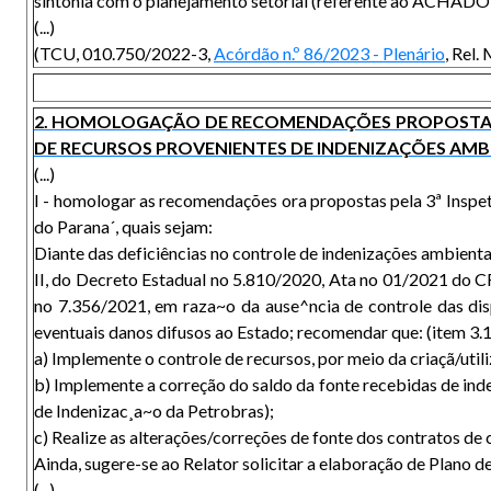
sintonia com o planejamento setorial (referente ao ACHADO
(...)
(TCU, 010.750/2022-3,
Acórdão n.º 86/2023 - Plenário
, Rel.
2. HOMOLOGAÇÃO DE RECOMENDAÇÕES PROPOSTAS P
DE RECURSOS PROVENIENTES DE INDENIZAÇÕES AMB
(...)
I - homologar as recomendações ora propostas pela 3ª Inspe
do Parana´, quais sejam:
Diante das deficiências no controle de indenizações ambienta
II, do Decreto Estadual no 5.810/2020, Ata no 01/2021 do CRBAL e o
no 7.356/2021, em raza~o da ause^ncia de controle das disp
eventuais danos difusos ao Estado; recomendar que: (item 3.
a) Implemente o controle de recursos, por meio da criaçã/uti
b) Implemente a correção do saldo da fonte recebidas de in
de Indenizac¸a~o da Petrobras);
c) Realize as alterações/correções de fonte dos contratos de
Ainda, sugere-se ao Relator solicitar a elaboração de Plano 
(...)