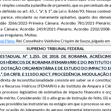
or simples consulta à planilha de orçamento, que os percentuais d
efinido no art. 65, I, "a", § 1º, da Lei n. 8.666/93. Nesse contex
e parece, vinculante ou meramente opinativo, quanto dos demai
rdão 3266/2022-Primeira Câmara; Acórdão 781/2021-Plenário;
a Câmara; Acórdão 2459/2021-Plenário; Acórdão 2202/2008-
as irregulares. Multas.
nal Pleno
. Rel. Conselheiro Valdivino Crispim de Souza, julgado 
SUPREMO TRIBUNAL FEDERAL
I ESTADUAL Nº 1.255, DE 2018, DE RORAIMA. ACRÉSC
S HÍDRICOS DE RORAIMA (FEMARH/RR) E DO INSTITUTO 
ÉVIA DOTAÇÃO ORÇAMENTÁRIA E DE ESTUDO DO IMPACT
1º, DA CRFB, E 113 DO ADCT. PROCEDÊNCIA. MODULAÇÃO 
 direta de inconstitucionalidade consiste em saber se é constit
 e Recursos Hídricos (FEMARH) e do Instituto de Amparo à Ciên
processo legislativo de estimativa de impacto financeiro e orça
érito. Considerando: (i) o alto grau de instrução do feito, (ii) a e
vas providências instrutórias no estágio em que o processo se enc
 Por ocasião do julgamento do agravo regimental interposto nest