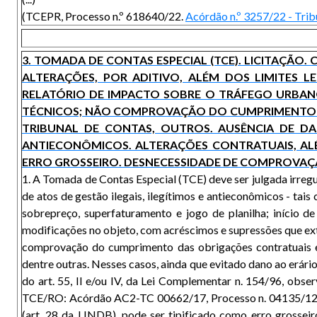
(TCEPR, Processo n.º 618640/22.
Acórdão n.º 3257/22 - Trib
3. TOMADA DE CONTAS ESPECIAL (TCE). LICITAÇÃ
ALTERAÇÕES, POR ADITIVO, ALÉM DOS LIMITES 
RELATÓRIO DE IMPACTO SOBRE O TRÁFEGO URBAN
TÉCNICOS; NÃO COMPROVAÇÃO DO CUMPRIMENTO D
TRIBUNAL DE CONTAS, OUTROS. AUSÊNCIA DE DA
ANTIECONÔMICOS. ALTERAÇÕES CONTRATUAIS, ALÉ
ERRO GROSSEIRO. DESNECESSIDADE DE COMPROVAÇ
1. A Tomada de Contas Especial (TCE) deve ser julgada irregu
de atos de gestão ilegais, ilegítimos e antieconômicos - tai
sobrepreço, superfaturamento e jogo de planilha; início 
modificações no objeto, com acréscimos e supressões que extr
comprovação do cumprimento das obrigações contratuais e d
dentre outras. Nesses casos, ainda que evitado dano ao erári
do art. 55, II e/ou IV, da Lei Complementar n. 154/96, obse
TCE/RO: Acórdão AC2-TC 00662/17, Processo n. 04135/12-T
(art. 28 da LINDB), pode ser tipificado como erro grossei