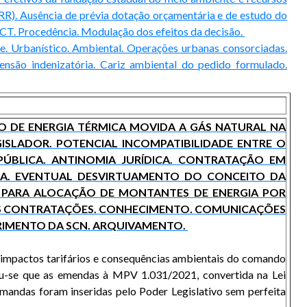
R). Ausência de prévia dotação orçamentária e de estudo do
DCT. Procedência. Modulação dos efeitos da decisão.
de. Urbanístico. Ambiental. Operações urbanas consorciadas.
etensão indenizatória. Cariz ambiental do pedido formulado.
ÃO DE ENERGIA TÉRMICA MOVIDA A GÁS NATURAL NA
ISLADOR. POTENCIAL INCOMPATIBILIDADE ENTRE O
PÚBLICA. ANTINOMIA JURÍDICA. CONTRATAÇÃO EM
CA. EVENTUAL DESVIRTUAMENTO DO CONCEITO DA
O PARA ALOCAÇÃO DE MONTANTES DE ENERGIA POR
DAS CONTRATAÇÕES. CONHECIMENTO. COMUNICAÇÕES
RIMENTO DA SCN. ARQUIVAMENTO.
os impactos tarifários e consequências ambientais do comando
cou-se que as emendas à MPV 1.031/2021, convertida na Lei
emandas foram inseridas pelo Poder Legislativo sem perfeita