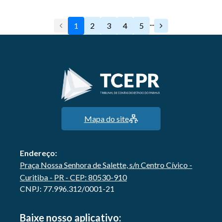
...
1
2
3
4
5
Mapa do site
Endereço:
Praça Nossa Senhora de Salette, s/n Centro Cívico -
Curitiba - PR - CEP: 80530-910
CNPJ: 77.996.312/0001-21
Baixe nosso aplicativo: