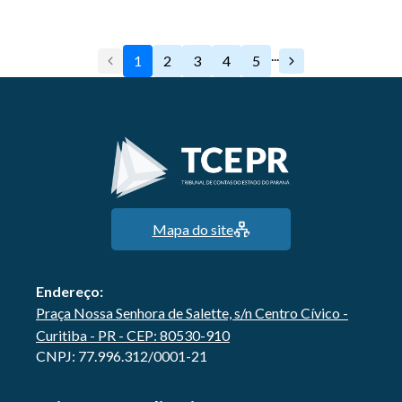
...
1
2
3
4
5
Mapa do site
Endereço:
Praça Nossa Senhora de Salette, s/n Centro Cívico -
Curitiba - PR - CEP: 80530-910
CNPJ: 77.996.312/0001-21