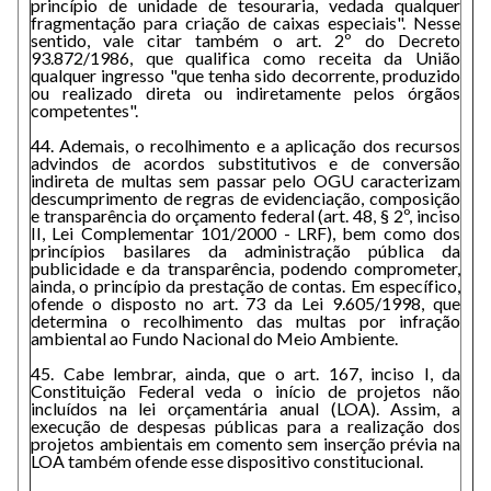
princípio de unidade de tesouraria, vedada qualquer
fragmentação para criação de caixas especiais". Nesse
sentido, vale citar também o art. 2º do Decreto
93.872/1986, que qualifica como receita da União
qualquer ingresso "que tenha sido decorrente, produzido
ou realizado direta ou indiretamente pelos órgãos
competentes".
44. Ademais, o recolhimento e a aplicação dos recursos
advindos de acordos substitutivos e de conversão
indireta de multas sem passar pelo OGU caracterizam
descumprimento de regras de evidenciação, composição
e transparência do orçamento federal (art. 48, § 2º, inciso
II, Lei Complementar 101/2000 - LRF), bem como dos
princípios basilares da administração pública da
publicidade e da transparência, podendo comprometer,
ainda, o princípio da prestação de contas. Em específico,
ofende o disposto no art. 73 da Lei 9.605/1998, que
determina o recolhimento das multas por infração
ambiental ao Fundo Nacional do Meio Ambiente.
45. Cabe lembrar, ainda, que o art. 167, inciso I, da
Constituição Federal veda o início de projetos não
incluídos na lei orçamentária anual (LOA). Assim, a
execução de despesas públicas para a realização dos
projetos ambientais em comento sem inserção prévia na
LOA também ofende esse dispositivo constitucional.