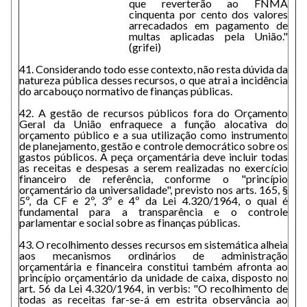
que reverterão ao FNMA
cinquenta por cento dos valores
arrecadados em pagamento de
multas aplicadas pela União."
(grifei)
41. Considerando todo esse contexto, não resta dúvida da
natureza pública desses recursos, o que atrai a incidência
do arcabouço normativo de finanças públicas.
42. A gestão de recursos públicos fora do Orçamento
Geral da União enfraquece a função alocativa do
orçamento público e a sua utilização como instrumento
de planejamento, gestão e controle democrático sobre os
gastos públicos. A peça orçamentária deve incluir todas
as receitas e despesas a serem realizadas no exercício
financeiro de referência, conforme o "princípio
orçamentário da universalidade", previsto nos arts. 165, §
5º, da CF e 2º, 3º e 4º da Lei 4.320/1964, o qual é
fundamental para a transparência e o controle
parlamentar e social sobre as finanças públicas.
43. O recolhimento desses recursos em sistemática alheia
aos mecanismos ordinários de administração
orçamentária e financeira constitui também afronta ao
princípio orçamentário da unidade de caixa, disposto no
art. 56 da Lei 4.320/1964, in verbis: "O recolhimento de
todas as receitas far-se-á em estrita observância ao