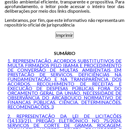
gestão ambiental eficiente, transparente e propositiva. Para
aprofundamento, o leitor pode acessar o inteiro teor das
deliberações por meio dos links disponíveis.
Lembramos, por fim, que este informativo não representa um
repositório oficial de jurisprudência
SUMÁRIO
1. REPRESENTAÇÃO. ACORDOS SUBSTITUTIVOS DE
MULTA FIRMADOS PELO IBAMA E PROCEDIMENTO
DE CONVERSÃO DE MULTAS AMBIENTAIS EM
PRESTAÇÃO DE SERVIÇOS. DEFICIÊNCIAS NA
FUNDAMENTAÇÃO E NA TRANSPARÊNCIA DOS
ACORDOS. RECOLHIMENTO DE RECEITAS E
EXECUÇÃO DE DESPESAS PÚBLICAS FORA DO
ORÇAMENTO GERAL DA UNIÃO. NECESSIDADE DE
OBSERVÂNCIA DO ARCABOUÇO NORMATIVO DE
FINANÇAS PÚBLICAS. CIÊNCIA. DETERMINAÇÕES.
RECOMENDAÇÕES. 3
2. REPRESENTAÇÃO DA LEI DE LICITAÇÕES
(14.133/21). PREGÃO ELETRÔNICO NO 75/2024.
SERVIÇOS DE CORTE DE GRAMA, ROÇAGEM,