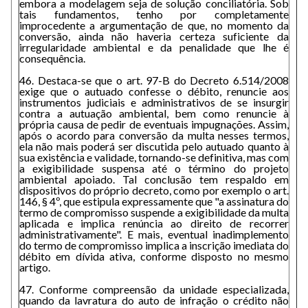
embora a modelagem seja de solução conciliatória. Sob
tais fundamentos, tenho por completamente
improcedente a argumentação de que, no momento da
conversão, ainda não haveria certeza suficiente da
irregularidade ambiental e da penalidade que lhe é
consequência.
46. Destaca-se que o art. 97-B do Decreto 6.514/2008
exige que o autuado confesse o débito, renuncie aos
instrumentos judiciais e administrativos de se insurgir
contra a autuação ambiental, bem como renuncie à
própria causa de pedir de eventuais impugnações. Assim,
após o acordo para conversão da multa nesses termos,
ela não mais poderá ser discutida pelo autuado quanto à
sua existência e validade, tornando-se definitiva, mas com
a exigibilidade suspensa até o término do projeto
ambiental apoiado. Tal conclusão tem respaldo em
dispositivos do próprio decreto, como por exemplo o art.
146, § 4º, que estipula expressamente que "a assinatura do
termo de compromisso suspende a exigibilidade da multa
aplicada e implica renúncia ao direito de recorrer
administrativamente". E mais, eventual inadimplemento
do termo de compromisso implica a inscrição imediata do
débito em dívida ativa, conforme disposto no mesmo
artigo.
47. Conforme compreensão da unidade especializada,
quando da lavratura do auto de infração o crédito não