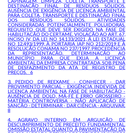
CAPINAGEM, LIMPEZA, COLETA, TRANSPORTE E
DESTINAÇÃO FINAL DE RESÍDUOS SÓLIDOS.
AUSÊNCIA DE EXIGÊNCIA DE LICENÇA AMBIENTAL
PARA COLETA, TRANSPORTE E DESTINAÇÃO FINAL
DOS RESÍDUOS SÓLIDOS. ATIVIDADES
CONSIDERADAS POTENCIALMENTE POLUIDORAS.
REQUISITO QUE DEVE SER EXIGIDO NA FASE DE
HABILITAÇÃO DO CERTAME. VIOLAÇÃO AO ART. 67,
INCISO IV, DA LEI NO 14.133/2021, À LEI ESTADUAL
NO 12.493/1999, À PORTARIA IAP NO 212/2019 E À
RESOLUÇÃO CONAMA NO 237/1997. PROCEDÊNCIA
DA REPRESENTAÇÃO. DETERMINAÇÃO AO
MUNICÍPIO PARA QUE EXIJA A LICENÇA
AMBIENTAL DA EMPRESA CONTRATADA, SOB PENA
DE DESFAZIMENTO DA ATA DE REGISTRO DE
PREÇOS. 6
3. PEDIDO DE REEXAME - CONHECER - DAR
PROVIMENTO PARCIAL - EXIGÊNCIA INDEVIDA DE
LICENÇA AMBIENTAL NA FASE DE HABILITAÇÃO -
AUSÊNCIA DE DOLO, MÁ-FÉ E ERRO GROSSEIRO -
MATÉRIA CONTROVERSA - NÃO APLICAÇÃO DE
SANÇÃO - DETERMINAR - DAR CIÊNCIA - ARQUIVAR.
8
4. AGRAVO INTERNO EM ARGUIÇÃO DE
DESCUMPRIMENTO DE PRECEITO FUNDAMENTAL.
OMISSÃO ESTATAL QUANTO À PAVIMENTAÇÃO DA