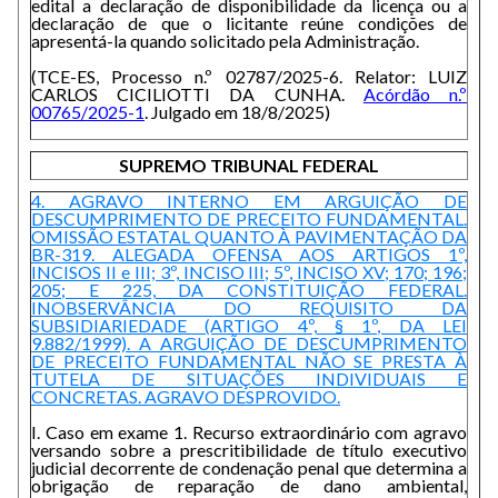
edital a declaração de disponibilidade da licença ou a
declaração de que o licitante reúne condições de
apresentá-la quando solicitado pela Administração.
(TCE-ES, Processo n.º 02787/2025-6. Relator: LUIZ
CARLOS CICILIOTTI DA CUNHA.
Acórdão n.º
00765/2025-1
. Julgado em 18/8/2025)
SUPREMO TRIBUNAL FEDERAL
4. AGRAVO INTERNO EM ARGUIÇÃO DE
DESCUMPRIMENTO DE PRECEITO FUNDAMENTAL.
OMISSÃO ESTATAL QUANTO À PAVIMENTAÇÃO DA
BR-319. ALEGADA OFENSA AOS ARTIGOS 1º,
INCISOS II e III; 3º, INCISO III; 5º, INCISO XV; 170; 196;
205; E 225, DA CONSTITUIÇÃO FEDERAL.
INOBSERVÂNCIA DO REQUISITO DA
SUBSIDIARIEDADE (ARTIGO 4º, § 1º, DA LEI
9.882/1999). A ARGUIÇÃO DE DESCUMPRIMENTO
DE PRECEITO FUNDAMENTAL NÃO SE PRESTA À
TUTELA DE SITUAÇÕES INDIVIDUAIS E
CONCRETAS. AGRAVO DESPROVIDO.
I. Caso em exame 1. Recurso extraordinário com agravo
versando sobre a prescritibilidade de título executivo
judicial decorrente de condenação penal que determina a
obrigação de reparação de dano ambiental,