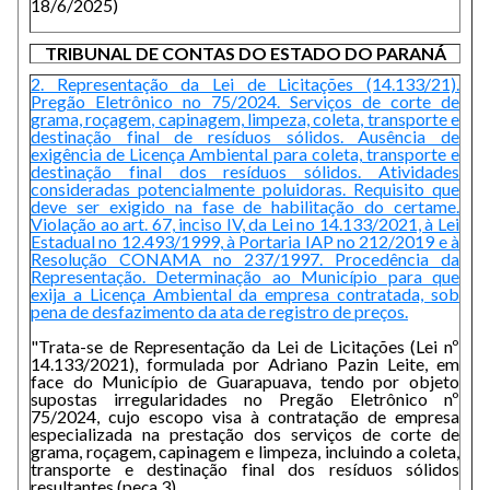
18/6/2025)
TRIBUNAL DE CONTAS DO ESTADO DO PARANÁ
2. Representação da Lei de Licitações (14.133/21).
Pregão Eletrônico no 75/2024. Serviços de corte de
grama, roçagem, capinagem, limpeza, coleta, transporte e
destinação final de resíduos sólidos. Ausência de
exigência de Licença Ambiental para coleta, transporte e
destinação final dos resíduos sólidos. Atividades
consideradas potencialmente poluidoras. Requisito que
deve ser exigido na fase de habilitação do certame.
Violação ao art. 67, inciso IV, da Lei no 14.133/2021, à Lei
Estadual no 12.493/1999, à Portaria IAP no 212/2019 e à
Resolução CONAMA no 237/1997. Procedência da
Representação. Determinação ao Município para que
exija a Licença Ambiental da empresa contratada, sob
pena de desfazimento da ata de registro de preços.
"Trata-se de Representação da Lei de Licitações (Lei nº
14.133/2021), formulada por Adriano Pazin Leite, em
face do Município de Guarapuava, tendo por objeto
supostas irregularidades no Pregão Eletrônico nº
75/2024, cujo escopo visa à contratação de empresa
especializada na prestação dos serviços de corte de
grama, roçagem, capinagem e limpeza, incluindo a coleta,
transporte e destinação final dos resíduos sólidos
resultantes (peça 3).