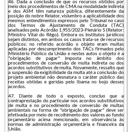
46. Dada a conclusão de que os recursos obtidos por
meio dos procedimentos de CMA na modalidade indireta
e dos ASM têm natureza pública, diferentemente da
posição do nobre Relator, vislumbro a aplicabilidade dos
mesmos entendimentos expressos pelo Tribunal no caso
dos Termos de Ajustamento de Conduta (TAC)
analisados pelo Acórdão 1.955/2023-Plenário 5 (Relator:
Ministro Vital do Rêgo). Embora os institutos jurídicos
sejam distintos, em ambos os casos trata-se de recursos
públicos: no referido acórdão o objeto eram multas
aplicadas por descumprimento dos TACs firmados pelo
Ministério Público da União e nestes autos o objeto é a
"obrigação de pagar" imposta no âmbito dos
procedimentos de conversão de multa indireta ou dos
acordos substitutivos de multa. Novamente, ressalto que
a suspensão da exigibilidade da multa até a conclusão do
projeto ambiental não desnatura o caráter público das
receitas obtidas e geridas pelo Ibama no bojo desses
acordos.
47. Diante de todo o exposto, concluo que a
contraprestação do particular nos acordos substitutivos
de multa e no procedimento de conversão de multas
ambientais na forma de "obrigação de pagar" deve ser
efetivada por meio de recolhimento dos valores ao fundo
orçamentário acima mencionado, em observância às
normas de administração orçamentária e financeira da
União.