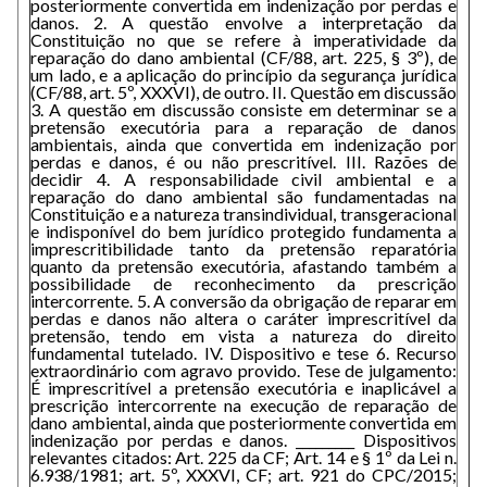
posteriormente convertida em indenização por perdas e
danos. 2. A questão envolve a interpretação da
Constituição no que se refere à imperatividade da
reparação do dano ambiental (CF/88, art. 225, § 3º), de
um lado, e a aplicação do princípio da segurança jurídica
(CF/88, art. 5º, XXXVI), de outro. II. Questão em discussão
3. A questão em discussão consiste em determinar se a
pretensão executória para a reparação de danos
ambientais, ainda que convertida em indenização por
perdas e danos, é ou não prescritível. III. Razões de
decidir 4. A responsabilidade civil ambiental e a
reparação do dano ambiental são fundamentadas na
Constituição e a natureza transindividual, transgeracional
e indisponível do bem jurídico protegido fundamenta a
imprescritibilidade tanto da pretensão reparatória
quanto da pretensão executória, afastando também a
possibilidade de reconhecimento da prescrição
intercorrente. 5. A conversão da obrigação de reparar em
perdas e danos não altera o caráter imprescritível da
pretensão, tendo em vista a natureza do direito
fundamental tutelado. IV. Dispositivo e tese 6. Recurso
extraordinário com agravo provido. Tese de julgamento:
É imprescritível a pretensão executória e inaplicável a
prescrição intercorrente na execução de reparação de
dano ambiental, ainda que posteriormente convertida em
indenização por perdas e danos. _________ Dispositivos
relevantes citados: Art. 225 da CF; Art. 14 e § 1º da Lei n.
6.938/1981; art. 5º, XXXVI, CF; art. 921 do CPC/2015;