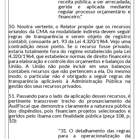
receita pública, a ser arrecadada,
gerida e aplicada mediante
regular processo orçamentário e
financeiro."
50. Noutra vertente, o Relator propõe que os recursos
oriundos da CMA na modalidade indireta devem seguir
regras de transparência e serem objeto de registro
contábil, consoante art. 93 da Lei 4.320/1964. Vejo uma
contradição nesse ponto. Se o recurso fosse privado,
estaria totalmente fora do regime estabelecido pela Lei
4.320/1964, que estabelece normas de direito financeiro
para elaboração e controle dos orçamentos e balanços da
União. A União não pode incluir em seus balanços
contábeis recursos que não pertencem a ela. Do mesmo
modo, o particular não é obrigado a seguir regras de
transparência aplicáveis à Administração Pública na
gestão dos seus recursos privados.
51. Passando para o lado da aplicação desses recursos, é
pertinente transcrever trecho do pronunciamento da
AudFiscal que demonstra claramente a natureza pública
dos dispêndios, pois financiam projetos selecionados e
geridos pelo Ibama com finalidade pública (peça 108, p.
10):
"31. O detalhamento das regras
para a operacionalização da