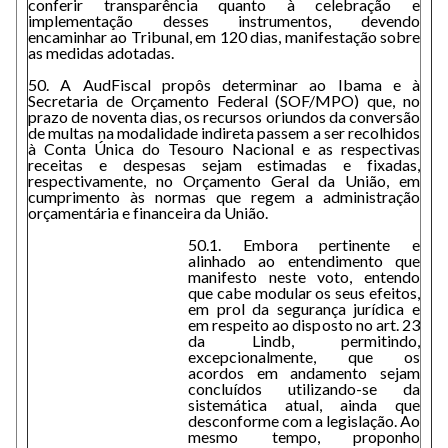
conferir transparência quanto à celebração e
implementação desses instrumentos, devendo
encaminhar ao Tribunal, em 120 dias, manifestação sobre
as medidas adotadas.
50. A AudFiscal propôs determinar ao Ibama e à
Secretaria de Orçamento Federal (SOF/MPO) que, no
prazo de noventa dias, os recursos oriundos da conversão
de multas na modalidade indireta passem a ser recolhidos
à Conta Única do Tesouro Nacional e as respectivas
receitas e despesas sejam estimadas e fixadas,
respectivamente, no Orçamento Geral da União, em
cumprimento às normas que regem a administração
orçamentária e financeira da União.
50.1. Embora pertinente e
alinhado ao entendimento que
manifesto neste voto, entendo
que cabe modular os seus efeitos,
em prol da segurança jurídica e
em respeito ao disposto no art. 23
da Lindb, permitindo,
excepcionalmente, que os
acordos em andamento sejam
concluídos utilizando-se da
sistemática atual, ainda que
desconforme com a legislação. Ao
mesmo tempo, proponho