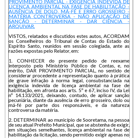
PROVIMENTO PARCIAL - EXIGÊNCIA INDEVIDA DE
LICENÇA AMBIENTAL NA FASE DE HABILITAÇÃO -
AUSÊNCIA DE DOLO, MÁ-FÉ E ERRO GROSSEIRO -
MATÉRIA CONTROVERSA - NÃO APLICAÇÃO DE
SANÇÃO - DETERMINAR - DAR CIÊNCIA -
ARQUIVAR.
VISTOS, relatados e discutidos estes autos, ACORDAM
os Conselheiros do Tribunal de Contas do Estado do
Espírito Santo, reunidos em sessão colegiada, ante as
razões expostas pelo Relator, em:
1. CONHECER do presente pedido de reexame
interposto pelo Ministério Público de Contas, e, no
mérito, DAR PROVIMENTO PARCIAL, no sentido de
considerar procedente a representação quanto à prática
de grave infração à norma legal, consubstanciada na
exigência indevida de licença ambiental na fase de
habilitação, em afronta aos arts. 5º e 67, inciso IV, da Lei
nº 14.133/2021, deixando, contudo, de aplicar sanção
pecuniária, diante da ausência de erro grosseiro, dolo ou
má-fé por parte dos responsáveis, e da natureza
controversa da matéria.
2. DETERMINAR ao município de Sooretama, na pessoa
de seu atual Prefeito Municipal, que se abstenha de exigir,
em situações semelhantes, licença ambiental na fase de
habilitação da licitação, sendo permitido exigir apenas no