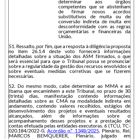
determinar aos órgãos
competentes que se abstenham
de firmar novos acordos
substitutivos de multa ou de
conversão indireta de multa em
desconformidade com as regras
orçamentárias e financeiras da
União.
51. Ressalto, por fim, que a resposta à diligência proposta
no item 26.1.4 deste voto fornecerá informações
detalhadas sobre a situação dos ASM firmados, o que
será essencial para que o Tribunal possa se pronunciar
sobre a regularidade da gestão dos recursos envolvidos e
sobre eventuais medidas corretivas que se fizerem
necessárias.
52. Do mesmo modo, cabe determinar ao MMA e ao
Ibama que encaminhem a este Tribunal, no prazo de 30
(trinta) dias, manifestação contendo informações
detalhadas sobre as CMA na modalidade indireta em
andamento, contendo valores recolhidos, estágios de
desenvolvimento dos projetos e eventuais resultados
alcançados, além de informações sobre o
acompanhamento desses projetos e a prestação de
contas efetuada pelas entidades executoras. 6 (TCU, TC-
020.184/2022-0,
Acórdão n.º 1348/2025
, Plenário, Rel.
MARCOS BEMQUERER, Plenário, julgado em