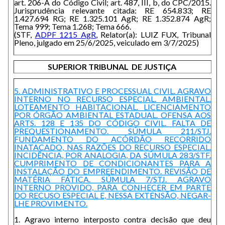
art. 206-A do Código Civil; art. 487, III, b, do CPC/2015.
Jurisprudência relevante citada: RE 654.833; RE
1.427.694 RG; RE 1.325.101 AgR; RE 1.352.874 AgR;
Tema 999; Tema 1.268; Tema 666.
(STF,
ADPF 1215 AgR
, Relator(a): LUIZ FUX, Tribunal
Pleno, julgado em 25/6/2025, veiculado em 3/7/2025)
SUPERIOR TRIBUNAL DE JUSTIÇA
5. ADMINISTRATIVO E PROCESSUAL CIVIL. AGRAVO
INTERNO NO RECURSO ESPECIAL. AMBIENTAL.
LOTEAMENTO HABITACIONAL. LICENCIAMENTO
POR ÓRGÃO AMBIENTAL ESTADUAL. OFENSA AOS
ARTS. 128 E 135 DO CÓDIGO CIVIL. FALTA DE
PREQUESTIONAMENTO. SÚMULA 211/STJ.
FUNDAMENTO DO ACÓRDÃO RECORRIDO
INATACADO, NAS RAZÕES DO RECURSO ESPECIAL.
INCIDÊNCIA, POR ANALOGIA, DA SÚMULA 283/STF.
CUMPRIMENTO DE CONDICIONANTES PARA A
INSTALAÇÃO DO EMPREENDIMENTO. REVISÃO DE
MATÉRIA FÁTICA. SÚMULA 7/STJ. AGRAVO
INTERNO PROVIDO, PARA CONHECER EM PARTE
DO RECUSO ESPECIAL E, NESSA EXTENSÃO, NEGAR-
LHE PROVIMENTO.
1. Agravo interno interposto contra decisão que deu