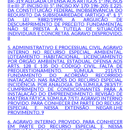
BR-319. ALEGADA OFENSA AOS ARTIGOS 1º, INCISOS
II e III; 3º, INCISO III; 5º, INCISO XV; 170; 196; 205; E 225,
DA CONSTITUIÇÃO FEDERAL. INOBSERVÂNCIA DO
REQUISITO DA SUBSIDIARIEDADE (ARTIGO 4º, § 1º,
DA LEI 9.882/1999). A ARGUIÇÃO DE
DESCUMPRIMENTO DE PRECEITO FUNDAMENTAL
NÃO SE PRESTA À TUTELA DE SITUAÇÕES
INDIVIDUAIS E CONCRETAS. AGRAVO DESPROVIDO.
8
5. ADMINISTRATIVO E PROCESSUAL CIVIL. AGRAVO
INTERNO NO RECURSO ESPECIAL. AMBIENTAL.
LOTEAMENTO HABITACIONAL. LICENCIAMENTO
POR ÓRGÃO AMBIENTAL ESTADUAL. OFENSA AOS
ARTS. 128 E 135 DO CÓDIGO CIVIL. FALTA DE
PREQUESTIONAMENTO. SÚMULA 211/STJ.
FUNDAMENTO DO ACÓRDÃO RECORRIDO
INATACADO, NAS RAZÕES DO RECURSO ESPECIAL.
INCIDÊNCIA, POR ANALOGIA, DA SÚMULA 283/STF.
CUMPRIMENTO DE CONDICIONANTES PARA A
INSTALAÇÃO DO EMPREENDIMENTO. REVISÃO DE
MATÉRIA FÁTICA. SÚMULA 7/STJ. AGRAVO INTERNO
PROVIDO, PARA CONHECER EM PARTE DO RECUSO
ESPECIAL E, NESSA EXTENSÃO, NEGAR-LHE
PROVIMENTO. 9
6. AGRAVO INTERNO PROVIDO, PARA CONHECER
EM PARTE DO RECURSO ESPECIAL E, NESSA