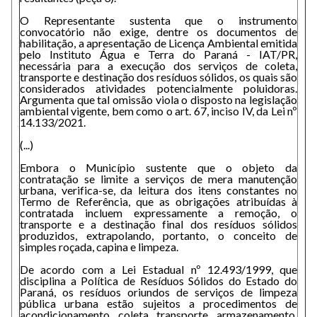
O Representante sustenta que o instrumento
convocatório não exige, dentre os documentos de
habilitação, a apresentação de Licença Ambiental emitida
pelo Instituto Água e Terra do Paraná - IAT/PR,
necessária para a execução dos serviços de coleta,
transporte e destinação dos resíduos sólidos, os quais são
considerados atividades potencialmente poluidoras.
Argumenta que tal omissão viola o disposto na legislação
ambiental vigente, bem como o art. 67, inciso IV, da Lei nº
14.133/2021.
(...)
Embora o Município sustente que o objeto da
contratação se limite a serviços de mera manutenção
urbana, verifica-se, da leitura dos itens constantes no
Termo de Referência, que as obrigações atribuídas à
contratada incluem expressamente a remoção, o
transporte e a destinação final dos resíduos sólidos
produzidos, extrapolando, portanto, o conceito de
simples roçada, capina e limpeza.
De acordo com a Lei Estadual nº 12.493/1999, que
disciplina a Política de Resíduos Sólidos do Estado do
Paraná, os resíduos oriundos de serviços de limpeza
pública urbana estão sujeitos a procedimentos de
acondicionamento, coleta, transporte, armazenamento,