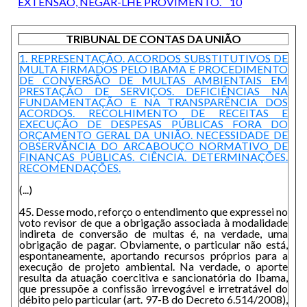
EXTENSÃO, NEGAR-LHE PROVIMENTO. 10
TRIBUNAL DE CONTAS DA UNIÃO
1. REPRESENTAÇÃO. ACORDOS SUBSTITUTIVOS DE
MULTA FIRMADOS PELO IBAMA E PROCEDIMENTO
DE CONVERSÃO DE MULTAS AMBIENTAIS EM
PRESTAÇÃO DE SERVIÇOS. DEFICIÊNCIAS NA
FUNDAMENTAÇÃO E NA TRANSPARÊNCIA DOS
ACORDOS. RECOLHIMENTO DE RECEITAS E
EXECUÇÃO DE DESPESAS PÚBLICAS FORA DO
ORÇAMENTO GERAL DA UNIÃO. NECESSIDADE DE
OBSERVÂNCIA DO ARCABOUÇO NORMATIVO DE
FINANÇAS PÚBLICAS. CIÊNCIA. DETERMINAÇÕES.
RECOMENDAÇÕES.
(...)
45. Desse modo, reforço o entendimento que expressei no
voto revisor de que a obrigação associada à modalidade
indireta de conversão de multas é, na verdade, uma
obrigação de pagar. Obviamente, o particular não está,
espontaneamente, aportando recursos próprios para a
execução de projeto ambiental. Na verdade, o aporte
resulta da atuação coercitiva e sancionatória do Ibama,
que pressupõe a confissão irrevogável e irretratável do
débito pelo particular (art. 97-B do Decreto 6.514/2008),