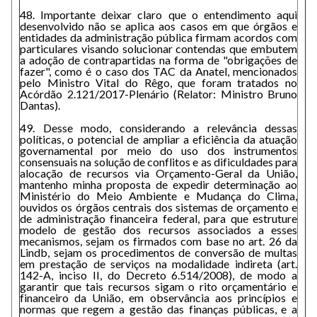
48. Importante deixar claro que o entendimento aqui
desenvolvido não se aplica aos casos em que órgãos e
entidades da administração pública firmam acordos com
particulares visando solucionar contendas que embutem
a adoção de contrapartidas na forma de "obrigações de
fazer", como é o caso dos TAC da Anatel, mencionados
pelo Ministro Vital do Rêgo, que foram tratados no
Acórdão 2.121/2017-Plenário (Relator: Ministro Bruno
Dantas).
49. Desse modo, considerando a relevância dessas
políticas, o potencial de ampliar a eficiência da atuação
governamental por meio do uso dos instrumentos
consensuais na solução de conflitos e as dificuldades para
alocação de recursos via Orçamento-Geral da União,
mantenho minha proposta de expedir determinação ao
Ministério do Meio Ambiente e Mudança do Clima,
ouvidos os órgãos centrais dos sistemas de orçamento e
de administração financeira federal, para que estruture
modelo de gestão dos recursos associados a esses
mecanismos, sejam os firmados com base no art. 26 da
Lindb, sejam os procedimentos de conversão de multas
em prestação de serviços na modalidade indireta (art.
142-A, inciso II, do Decreto 6.514/2008), de modo a
garantir que tais recursos sigam o rito orçamentário e
financeiro da União, em observância aos princípios e
normas que regem a gestão das finanças públicas, e a