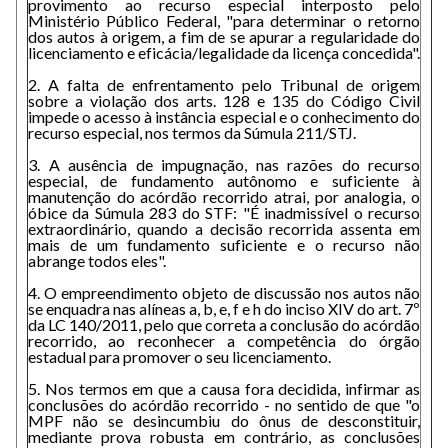
provimento ao recurso especial interposto pelo
Ministério Público Federal, "para determinar o retorno
dos autos à origem, a fim de se apurar a regularidade do
licenciamento e eficácia/legalidade da licença concedida".
2. A falta de enfrentamento pelo Tribunal de origem
sobre a violação dos arts. 128 e 135 do Código Civil
impede o acesso à instância especial e o conhecimento do
recurso especial, nos termos da Súmula 211/STJ.
3. A ausência de impugnação, nas razões do recurso
especial, de fundamento autônomo e suficiente à
manutenção do acórdão recorrido atrai, por analogia, o
óbice da Súmula 283 do STF: "É inadmissível o recurso
extraordinário, quando a decisão recorrida assenta em
mais de um fundamento suficiente e o recurso não
abrange todos eles".
4. O empreendimento objeto de discussão nos autos não
se enquadra nas alíneas a, b, e, f e h do inciso XIV do art. 7º
da LC 140/2011, pelo que correta a conclusão do acórdão
recorrido, ao reconhecer a competência do órgão
estadual para promover o seu licenciamento.
5. Nos termos em que a causa fora decidida, infirmar as
conclusões do acórdão recorrido - no sentido de que "o
MPF não se desincumbiu do ônus de desconstituir,
mediante prova robusta em contrário, as conclusões