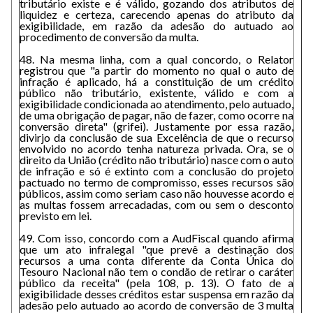
tributário existe e é válido, gozando dos atributos de
liquidez e certeza, carecendo apenas do atributo da
exigibilidade, em razão da adesão do autuado ao
procedimento de conversão da multa.
48. Na mesma linha, com a qual concordo, o Relator
registrou que "a partir do momento no qual o auto de
infração é aplicado, há a constituição de um crédito
público não tributário, existente, válido e com a
exigibilidade condicionada ao atendimento, pelo autuado,
de uma obrigação de pagar, não de fazer, como ocorre na
conversão direta" (grifei). Justamente por essa razão,
divirjo da conclusão de sua Excelência de que o recurso
envolvido no acordo tenha natureza privada. Ora, se o
direito da União (crédito não tributário) nasce com o auto
de infração e só é extinto com a conclusão do projeto
pactuado no termo de compromisso, esses recursos são
públicos, assim como seriam caso não houvesse acordo e
as multas fossem arrecadadas, com ou sem o desconto
previsto em lei.
49. Com isso, concordo com a AudFiscal quando afirma
que um ato infralegal "que prevê a destinação dos
recursos a uma conta diferente da Conta Única do
Tesouro Nacional não tem o condão de retirar o caráter
público da receita" (pela 108, p. 13). O fato de a
exigibilidade desses créditos estar suspensa em razão da
adesão pelo autuado ao acordo de conversão de 3 multa