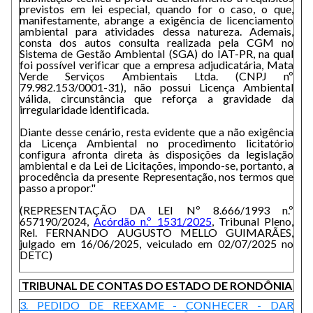
previstos em lei especial, quando for o caso, o que,
manifestamente, abrange a exigência de licenciamento
ambiental para atividades dessa natureza. Ademais,
consta dos autos consulta realizada pela CGM no
Sistema de Gestão Ambiental (SGA) do IAT-PR, na qual
foi possível verificar que a empresa adjudicatária, Mata
Verde Serviços Ambientais Ltda. (CNPJ nº
79.982.153/0001-31), não possui Licença Ambiental
válida, circunstância que reforça a gravidade da
irregularidade identificada.
Diante desse cenário, resta evidente que a não exigência
da Licença Ambiental no procedimento licitatório
configura afronta direta às disposições da legislação
ambiental e da Lei de Licitações, impondo-se, portanto, a
procedência da presente Representação, nos termos que
passo a propor."
(REPRESENTAÇÃO DA LEI Nº 8.666/1993 n.º
657190/2024,
Acórdão n.º 1531/2025
, Tribunal Pleno,
Rel. FERNANDO AUGUSTO MELLO GUIMARÃES,
julgado em 16/06/2025, veiculado em 02/07/2025 no
DETC)
TRIBUNAL DE CONTAS DO ESTADO DE RONDÔNIA
3. PEDIDO DE REEXAME - CONHECER - DAR