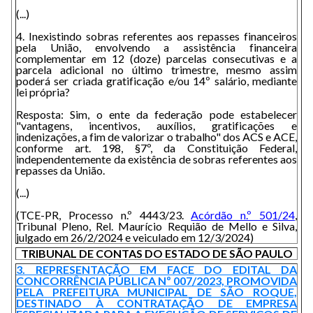
(...)
4. Inexistindo sobras referentes aos repasses financeiros
pela União, envolvendo a assistência financeira
complementar em 12 (doze) parcelas consecutivas e a
parcela adicional no último trimestre, mesmo assim
poderá ser criada gratificação e/ou 14º salário, mediante
lei própria?
Resposta: Sim, o ente da federação pode estabelecer
"vantagens, incentivos, auxílios, gratificações e
indenizações, a fim de valorizar o trabalho" dos ACS e ACE,
conforme art. 198, §7º, da Constituição Federal,
independentemente da existência de sobras referentes aos
repasses da União.
(...)
(TCE-PR, Processo n.º 4443/23.
Acórdão n.º 501/24
,
Tribunal Pleno, Rel. Maurício Requião de Mello e Silva,
julgado em 26/2/2024 e veiculado em 12/3/2024)
TRIBUNAL DE CONTAS DO ESTADO DE SÃO PAULO
3. REPRESENTAÇÃO EM FACE DO EDITAL DA
CONCORRÊNCIA PÚBLICA Nº 007/2023, PROMOVIDA
PELA PREFEITURA MUNICIPAL DE SÃO ROQUE,
DESTINADO À CONTRATAÇÃO DE EMPRESA