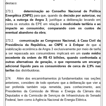
destaco:
173.1.
determinação ao Conselho Nacional de Política
Energética (CNPE)
para que, quando da
decisão por autorizar, ou
não, a outorga de Angra 3
, justifique a deliberação levando em
conta os estudos da EPE em relação à
modicidade tarifária e ao
impacto ao consumidor,
comparando com os custos de
eventual abandono da obra
;
173.2.
comunicação ao Congresso Nacional, à Casa Civil da
Presidência da República, ao CNPE e à Enbpar
de que a
viabilização econômica de Angra 3 exclusivamente por meio de tarifa
a ser repassada aos consumidores implicará em um
custo médio
excedente da ordem de R$ 43 bilhões, quando confrontada a
outras alternativas de geração, o que representa um encargo
adicional líquido para os consumidores de cerca de 2,9% nas
tarifas
das distribuidoras.
174. Além dos encaminhamentos já fundamentados nas seções
anteriores, considero de todo oportuno que a deliberação que vier a
ser proferida também seja remetida, para conhecimento, aos
Presidentes da Comissão de Minas e Energia da Câmara dos
Deputados e da Comissão de Serviços de Infraestrutura do Senado
Federal, bem como à Agência Nacional de Energia Elétrica.