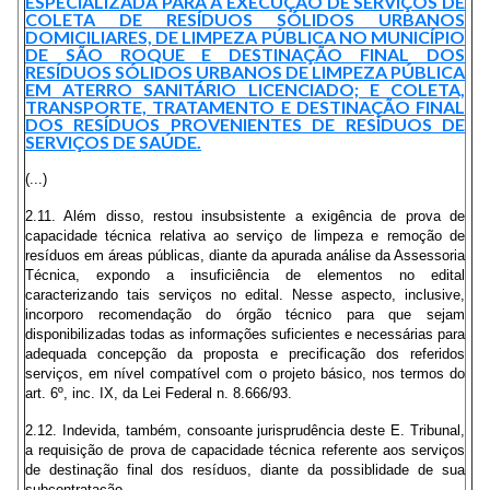
ESPECIALIZADA PARA A EXECUÇÃO DE SERVIÇOS DE
COLETA DE RESÍDUOS SÓLIDOS URBANOS
DOMICILIARES, DE LIMPEZA PÚBLICA NO MUNICÍPIO
DE SÃO ROQUE E DESTINAÇÃO FINAL DOS
RESÍDUOS SÓLIDOS URBANOS DE LIMPEZA PÚBLICA
EM ATERRO SANITÁRIO LICENCIADO; E COLETA,
TRANSPORTE, TRATAMENTO E DESTINAÇÃO FINAL
DOS RESÍDUOS PROVENIENTES DE RESÍDUOS DE
SERVIÇOS DE SAÚDE.
(...)
2.11. Além disso, restou insubsistente a exigência de prova de
capacidade técnica relativa ao serviço de limpeza e remoção de
resíduos em áreas públicas, diante da apurada análise da Assessoria
Técnica, expondo a insuficiência de elementos no edital
caracterizando tais serviços no edital. Nesse aspecto, inclusive,
incorporo recomendação do órgão técnico para que sejam
disponibilizadas todas as informações suficientes e necessárias para
adequada concepção da proposta e precificação dos referidos
serviços, em nível compatível com o projeto básico, nos termos do
art. 6º, inc. IX, da Lei Federal n. 8.666/93.
2.12. Indevida, também, consoante jurisprudência deste E. Tribunal,
a requisição de prova de capacidade técnica referente aos serviços
de destinação final dos resíduos, diante da possiblidade de sua
subcontratação.