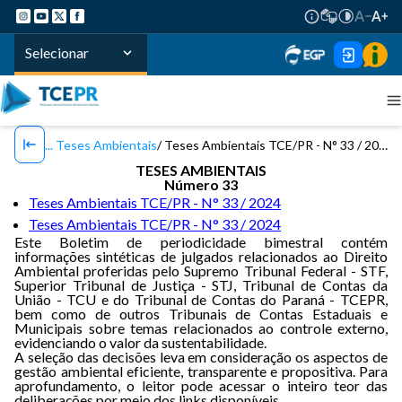
Selecionar
Teses Ambientais
Teses Ambientais TCE/PR - N° 33 / 2024
TESES AMBIENTAIS
Número 33
Teses Ambientais TCE/PR - N° 33 / 2024
Teses Ambientais TCE/PR - N° 33 / 2024
Este Boletim de periodicidade bimestral contém
informações sintéticas de julgados relacionados ao Direito
Ambiental proferidas pelo Supremo Tribunal Federal - STF,
Superior Tribunal de Justiça - STJ, Tribunal de Contas da
União - TCU e do Tribunal de Contas do Paraná - TCEPR,
bem como de outros Tribunais de Contas Estaduais e
Municipais sobre temas relacionados ao controle externo,
evidenciando o valor da sustentabilidade.
A seleção das decisões leva em consideração os aspectos de
gestão ambiental eficiente, transparente e propositiva. Para
aprofundamento, o leitor pode acessar o inteiro teor das
deliberações por meio dos links disponíveis.