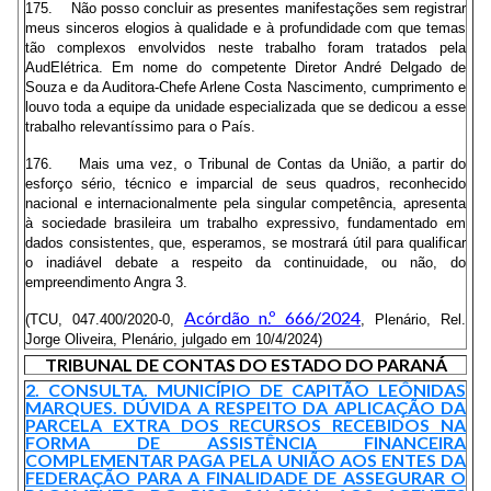
175. Não posso concluir as presentes manifestações sem registrar
meus sinceros elogios à qualidade e à profundidade com que temas
tão complexos envolvidos neste trabalho foram tratados pela
AudElétrica. Em nome do competente Diretor André Delgado de
Souza e da Auditora-Chefe Arlene Costa Nascimento, cumprimento e
louvo toda a equipe da unidade especializada que se dedicou a esse
trabalho relevantíssimo para o País.
176. Mais uma vez, o Tribunal de Contas da União, a partir do
esforço sério, técnico e imparcial de seus quadros, reconhecido
nacional e internacionalmente pela singular competência, apresenta
à sociedade brasileira um trabalho expressivo, fundamentado em
dados consistentes, que, esperamos, se mostrará útil para qualificar
o inadiável debate a respeito da continuidade, ou não, do
empreendimento Angra 3.
Acórdão n.º 666/2024
(TCU, 047.400/2020-0,
, Plenário, Rel.
Jorge Oliveira, Plenário, julgado em 10/4/2024)
TRIBUNAL DE CONTAS DO ESTADO DO PARANÁ
2. CONSULTA. MUNICÍPIO DE CAPITÃO LEÔNIDAS
MARQUES. DÚVIDA A RESPEITO DA APLICAÇÃO DA
PARCELA EXTRA DOS RECURSOS RECEBIDOS NA
FORMA DE ASSISTÊNCIA FINANCEIRA
COMPLEMENTAR PAGA PELA UNIÃO AOS ENTES DA
FEDERAÇÃO PARA A FINALIDADE DE ASSEGURAR O