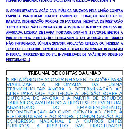
SUPREMO TRIBUNAL FEDERAL. AÇÃO DIRETA JULGADA PROCEDENTE. 4
5. ADMINISTRATIVO. AÇÃO CIVIL PÚBLICA AJUIZADA PELA UNIÃO CONTRA
EMPRESA PARTICULAR. DIREITO AMBIENTAL. EXTRAÇÃO IRREGULAR DE
BASALTO. INDENIZAÇÃO POR DANOS MATERIAIS. NEGATIVA DE PRESTAÇÃO
JURISDICIONAL NÃO CONFIGURADA. AUSÊNCIA DE INTERESSE PROCESSUAL
AFASTADA. LICENÇA DE LAVRA. PORTARIA DNPM N. 217/2014. EFEITOS A
PARTIR DE SUA PUBLICAÇÃO. FUNDAMENTO DO ACÓRDÃO RECORRIDO
NÃO IMPUGNADO. SÚMULA 283/STF. VIOLAÇÃO REFLEXA OU INDIRETA A
TEXTO DE LEI FEDERAL. DEVER DO PARTICULAR DE INDENIZAR. REPARAÇÃO
INTEGRAL. PRECEDENTES DO STJ. INVIABILIDADE DE ANÁLISE DO DISSENSO
PRETORIANO. 5
TRIBUNAL DE CONTAS DA UNIÃO
1. RELATÓRIO DE ACOMPANHAMENTO. AÇÕES PARA
VIABILIZAR A RETOMADA DA USINA
TERMONUCLEAR ANGRA 3. DETERMINAÇÃO AO
CPNE PARA QUE JUSTIFIQUE A DECISÃO SOBRE A
OUTORGA DE ANGRA 3 A PARTIR DE ESTUDOS
TARIFÁRIOS, AVALIANDO A HIPÓTESE DE EVENTUAL
ABANDONO DO EMPREENDIMENTO.
RECOMENDAÇÃO AO CNPE. CIÊNCIA AO CNPE, À
ELETRONULEAR E AO BNDES. COMUNICAÇÃO AO
CONGRESSO NACIONAL E A OUTROS ENTES
PÚBLICOS, A RESPEITO DAS FRAGILIDADES