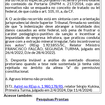
do conteúdo da Portaria DNPM n. 217/2014, cujo ato
normativo não se enquadra no conceito de tratado ou lei
federal, de que cuida o art. 105, III, a, da CF.
4. O acórdão recorrido está em sintonia com a orientação
jurisprudencial deste Superior Tribunal, firmada no sentido
de que "a indenização deve abranger a totalidade dos
danos causados ao ente federal, sob pena de frustrar o
caráter pedagógico-punitivo da sanção e incentivar a
impunidade de empresa infratora, que praticou conduta
grave com a extração mineral irregular, fato incontroverso
nos autos". (REsp 1.923.855/SC, Relator Ministro
FRANCISCO FALCÃO, SEGUNDA TURMA, julgado em
26/4/2022, DJe de 28/4/2022).
5. Desponta inviável a análise do aventado dissenso
pretoriano quando a tese nele sustentada já tenha sido
rejeitada no âmbito da alínea "a" do permissivo
constitucional.
6. Agravo interno não provido.
(STJ,
AgInt no REsp n. 1.980.178/RS
, relator Sérgio Kukina,
Primeira Turma, julgado em 2/4/2024, Dje 11/4/2024)
Acesse também:
Pesquisas Prontas