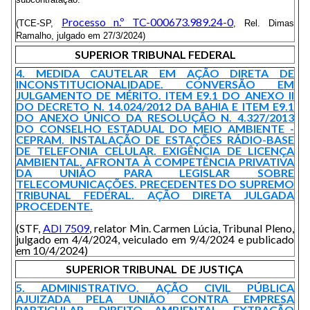
Processo n.º TC-000673.989.24-0
(TCE-SP,
, Rel. Dimas
Ramalho, julgado em 27/3/2024)
SUPERIOR TRIBUNAL FEDERAL
4. MEDIDA CAUTELAR EM AÇÃO DIRETA DE
INCONSTITUCIONALIDADE. CONVERSÃO EM
JULGAMENTO DE MÉRITO. ITEM E9.1 DO ANEXO II
DO DECRETO N. 14.024/2012 DA BAHIA E ITEM E9.1
DO ANEXO ÚNICO DA RESOLUÇÃO N. 4.327/2013
DO CONSELHO ESTADUAL DO MEIO AMBIENTE -
CEPRAM. INSTALAÇÃO DE ESTAÇÕES RÁDIO-BASE
DE TELEFONIA CELULAR. EXIGÊNCIA DE LICENÇA
AMBIENTAL. AFRONTA À COMPETÊNCIA PRIVATIVA
DA UNIÃO PARA LEGISLAR SOBRE
TELECOMUNICAÇÕES. PRECEDENTES DO SUPREMO
TRIBUNAL FEDERAL. AÇÃO DIRETA JULGADA
PROCEDENTE.
(STF,
ADI 7509
, relator Min. Carmen Lúcia, Tribunal Pleno,
julgado em 4/4/2024, veiculado em 9/4/2024 e publicado
em 10/4/2024)
SUPERIOR TRIBUNAL DE JUSTIÇA
5. ADMINISTRATIVO. AÇÃO CIVIL PÚBLICA
AJUIZADA PELA UNIÃO CONTRA EMPRESA
PARTICULAR. DIREITO AMBIENTAL. EXTRAÇÃO