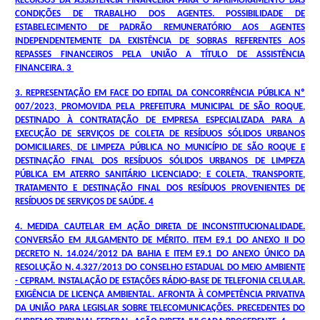
RECURSOS DA ASSISTÊNCIA FINANCEIRA PARA O APRIMORAMENTO DAS
CONDIÇÕES DE TRABALHO DOS AGENTES. POSSIBILIDADE DE
ESTABELECIMENTO DE PADRÃO REMUNERATÓRIO AOS AGENTES
INDEPENDENTEMENTE DA EXISTÊNCIA DE SOBRAS REFERENTES AOS
REPASSES FINANCEIROS PELA UNIÃO A TÍTULO DE ASSISTÊNCIA
FINANCEIRA. 3
3. REPRESENTAÇÃO EM FACE DO EDITAL DA CONCORRÊNCIA PÚBLICA Nº
007/2023, PROMOVIDA PELA PREFEITURA MUNICIPAL DE SÃO ROQUE,
DESTINADO À CONTRATAÇÃO DE EMPRESA ESPECIALIZADA PARA A
EXECUÇÃO DE SERVIÇOS DE COLETA DE RESÍDUOS SÓLIDOS URBANOS
DOMICILIARES, DE LIMPEZA PÚBLICA NO MUNICÍPIO DE SÃO ROQUE E
DESTINAÇÃO FINAL DOS RESÍDUOS SÓLIDOS URBANOS DE LIMPEZA
PÚBLICA EM ATERRO SANITÁRIO LICENCIADO; E COLETA, TRANSPORTE,
TRATAMENTO E DESTINAÇÃO FINAL DOS RESÍDUOS PROVENIENTES DE
RESÍDUOS DE SERVIÇOS DE SAÚDE. 4
4. MEDIDA CAUTELAR EM AÇÃO DIRETA DE INCONSTITUCIONALIDADE.
CONVERSÃO EM JULGAMENTO DE MÉRITO. ITEM E9.1 DO ANEXO II DO
DECRETO N. 14.024/2012 DA BAHIA E ITEM E9.1 DO ANEXO ÚNICO DA
RESOLUÇÃO N. 4.327/2013 DO CONSELHO ESTADUAL DO MEIO AMBIENTE
- CEPRAM. INSTALAÇÃO DE ESTAÇÕES RÁDIO-BASE DE TELEFONIA CELULAR.
EXIGÊNCIA DE LICENÇA AMBIENTAL. AFRONTA À COMPETÊNCIA PRIVATIVA
DA UNIÃO PARA LEGISLAR SOBRE TELECOMUNICAÇÕES. PRECEDENTES DO