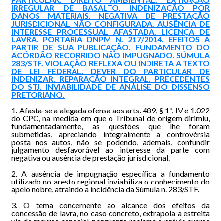
IRREGULAR DE BASALTO. INDENIZAÇÃO POR
DANOS MATERIAIS. NEGATIVA DE PRESTAÇÃO
JURISDICIONAL NÃO CONFIGURADA. AUSÊNCIA DE
INTERESSE PROCESSUAL AFASTADA. LICENÇA DE
LAVRA. PORTARIA DNPM N. 217/2014. EFEITOS A
PARTIR DE SUA PUBLICAÇÃO. FUNDAMENTO DO
ACÓRDÃO RECORRIDO NÃO IMPUGNADO. SÚMULA
283/STF. VIOLAÇÃO REFLEXA OU INDIRETA A TEXTO
DE LEI FEDERAL. DEVER DO PARTICULAR DE
INDENIZAR. REPARAÇÃO INTEGRAL. PRECEDENTES
DO STJ. INVIABILIDADE DE ANÁLISE DO DISSENSO
PRETORIANO.
1. Afasta-se a alegada ofensa aos arts. 489, § 1º, IV e 1.022
do CPC, na medida em que o Tribunal de origem dirimiu,
fundamentadamente, as questões que lhe foram
submetidas, apreciando integralmente a controvérsia
posta nos autos, não se podendo, ademais, confundir
julgamento desfavorável ao interesse da parte com
negativa ou ausência de prestação jurisdicional.
2. A ausência de impugnação específica a fundamento
utilizado no aresto regional inviabiliza o conhecimento do
apelo nobre, atraindo a incidência da Súmula n. 283/STF.
3. O tema concernente ao alcance dos efeitos da
concessão de lavra, no caso concreto, extrapola a estreita
via do recurso especial, porquanto reclama o prévio exame