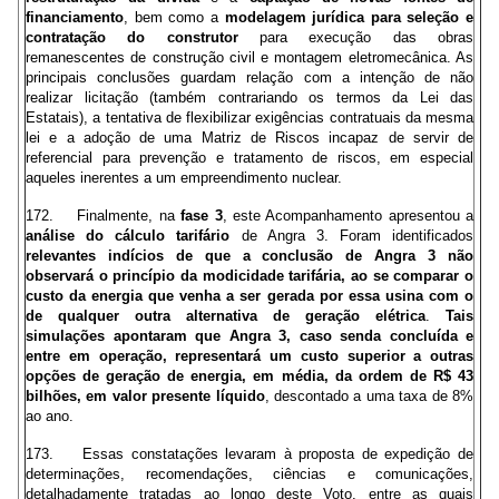
financiamento
, bem como a
modelagem jurídica para seleção e
contratação do construtor
para execução das obras
remanescentes de construção civil e montagem eletromecânica. As
principais conclusões guardam relação com a intenção de não
realizar licitação (também contrariando os termos da Lei das
Estatais), a tentativa de flexibilizar exigências contratuais da mesma
lei e a adoção de uma Matriz de Riscos incapaz de servir de
referencial para prevenção e tratamento de riscos, em especial
aqueles inerentes a um empreendimento nuclear.
172. Finalmente, na
fase 3
, este Acompanhamento apresentou a
análise do cálculo tarifário
de Angra 3. Foram identificados
relevantes indícios de que a conclusão de Angra 3 não
observará o princípio da modicidade tarifária, ao se comparar o
custo da energia que venha a ser gerada por essa usina com o
de qualquer outra alternativa de geração elétrica
.
Tais
simulações apontaram que Angra 3, caso senda concluída e
entre em operação, representará um custo superior a outras
opções de geração de energia, em média, da ordem de R$ 43
bilhões, em valor presente líquido
, descontado a uma taxa de 8%
ao ano.
173. Essas constatações levaram à proposta de expedição de
determinações, recomendações, ciências e comunicações,
detalhadamente tratadas ao longo deste Voto, entre as quais