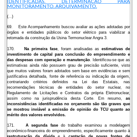
IDENTIFICADAS. DETERMINAÇÃO PARA
MONITORAMENTO. ARQUIVAMENTO.
(...)
69. Este Acompanhamento buscou avaliar as ações adotadas por
órgãos e entidades públicos do setor elétrico para viabilizar a
retomada da construção da Usina Termonuclear Angra 3.
170.
Na primeira fase
, foram analisadas as
estimativas de
investimento de capital para conclusão do empreendimento e
das despesas com operação e manutenção
. Identificou-se que as
estimativas ainda não possuem grau de precisão suficiente, visto
que muitos valores foram adotados sem base em evidências e sem
justificativa detalhada, fonte de referência ou indicação da origem,
contrariando critérios definidos na Lei das Estatais, nas
recomendações técnicas de entidades do setor nuclear, no
Regulamento de Licitações e Contratos da própria Eletronuclear,
assim como na jurisprudência desta Corte. Em resumo,
as
inconsistências identificadas no orçamento são tão graves que
se mostrou inviável a emissão de opinião do TCU quanto ao
mérito dos valores envolvidos.
171.
A segunda fase
do trabalho examinou a modelagem
econômico-financeira do empreendimento, especificamente quanto à
restruturação da dívida
e à
captação de novas fontes de