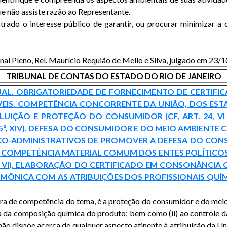
ue não assiste razão ao Representante.
strado o interesse público de garantir, ou procurar minimizar
unal Pleno, Rel. Maurício Requião de Mello e Silva, julgado em 2
TRIBUNAL DE CONTAS DO ESTADO DO RIO DE JANEIRO
ADUAL. OBRIGATORIEDADE DE FORNECIMENTO DE CERTI
ÍVEIS. COMPETÊNCIA CONCORRENTE DA UNIÃO, DOS ESTA
ÇÃO E PROTEÇÃO DO CONSUMIDOR (CF, ART. 24, VI E
5º, XIV). DEFESA DO CONSUMIDOR E DO MEIO AMBIENTE 
TICO-ADMINISTRATIVOS DE PROMOVER A DEFESA DO CONSU
. COMPETÊNCIA MATERIAL COMUM DOS ENTES POLÍTICOS
II E VI). ELABORAÇÃO DO CERTIFICADO EM CONSONÂNC
ÔNICA COM AS ATRIBUIÇÕES DOS PROFISSIONAIS QUÍM
ra de competência do tema, é a proteção do consumidor e do meio
ca da composição química do produto; bem como (ii) ao controle d
ão dispõe acerca de qualquer aspecto atinente à atribuição da União