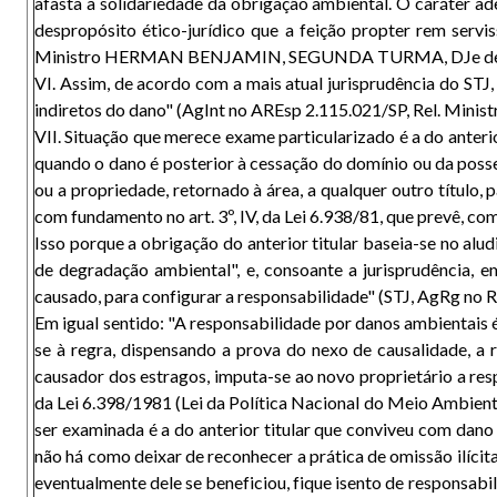
afasta a solidariedade da obrigação ambiental. O caráter ad
despropósito ético-jurídico que a feição propter rem servis
Ministro HERMAN BENJAMIN, SEGUNDA TURMA, DJe de 
VI. Assim, de acordo com a mais atual jurisprudência do STJ,
indiretos do dano" (AgInt no AREsp 2.115.021/SP, Rel. 
VII. Situação que merece exame particularizado é a do anteri
quando o dano é posterior à cessação do domínio ou da posse d
ou a propriedade, retornado à área, a qualquer outro título
com fundamento no art. 3º, IV, da Lei 6.938/81, que prevê, co
Isso porque a obrigação do anterior titular baseia-se no alud
de degradação ambiental", e, consoante a jurisprudência, e
causado, para configurar a responsabilidade" (STJ, Ag
Em igual sentido: "A responsabilidade por danos ambientais 
se à regra, dispensando a prova do nexo de causalidade, a 
causador dos estragos, imputa-se ao novo proprietário a respo
da Lei 6.398/1981 (Lei da Política Nacional do Meio Amb
ser examinada é a do anterior titular que conviveu com dano
não há como deixar de reconhecer a prática de omissão ilícita, 
eventualmente dele se beneficiou, fique isento de responsab