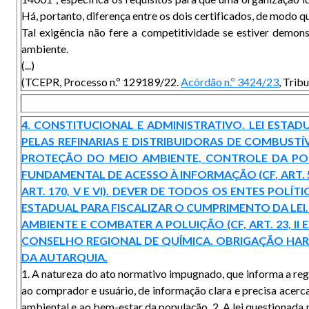
Há, portanto, diferença entre os dois certificados, de modo q
Tal exigência não fere a competitividade se estiver demon
ambiente.
(...)
(TCEPR, Processo n.º 129189/22.
Acórdão n.º 3424/23
, Trib
4. CONSTITUCIONAL E ADMINISTRATIVO. LEI EST
PELAS REFINARIAS E DISTRIBUIDORAS DE COMBUST
PROTEÇÃO DO MEIO AMBIENTE, CONTROLE DA POLUI
FUNDAMENTAL DE ACESSO À INFORMAÇÃO (CF, ART. 
ART. 170, V E VI). DEVER DE TODOS OS ENTES POLÍ
ESTADUAL PARA FISCALIZAR O CUMPRIMENTO DA LEI
AMBIENTE E COMBATER A POLUIÇÃO (CF, ART. 23, 
CONSELHO REGIONAL DE QUÍMICA. OBRIGAÇÃO HARM
DA AUTARQUIA.
1. A natureza do ato normativo impugnado, que informa a reg
ao comprador e usuário, de informação clara e precisa acer
ambiental e ao bem-estar da população. 2. A lei questionada n