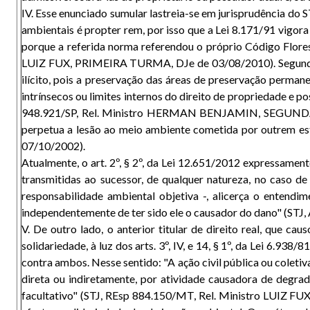
IV. Esse enunciado sumular lastreia-se em jurisprudência do 
ambientais é propter rem, por isso que a Lei 8.171/91 vigor
porque a referida norma referendou o próprio Código Floresta
LUIZ FUX, PRIMEIRA TURMA, DJe de 03/08/2010). Segundo ess
ilícito, pois a preservação das áreas de preservação perman
intrínsecos ou limites internos do direito de propriedade e p
948.921/SP, Rel. Ministro HERMAN BENJAMIN, SEGUNDA TUR
perpetua a lesão ao meio ambiente cometida por outrem 
07/10/2002).
Atualmente, o art. 2º, § 2º, da Lei 12.651/2012 expressament
transmitidas ao sucessor, de qualquer natureza, no caso de
responsabilidade ambiental objetiva -, alicerça o entendi
independentemente de ter sido ele o causador do dano" (S
V. De outro lado, o anterior titular de direito real, que c
solidariedade, à luz dos arts. 3º, IV, e 14, § 1º, da Lei 6.93
contra ambos. Nesse sentido: "A ação civil pública ou coletiva
direta ou indiretamente, por atividade causadora de degrada
facultativo" (STJ, REsp 884.150/MT, Rel. Ministro LUIZ F