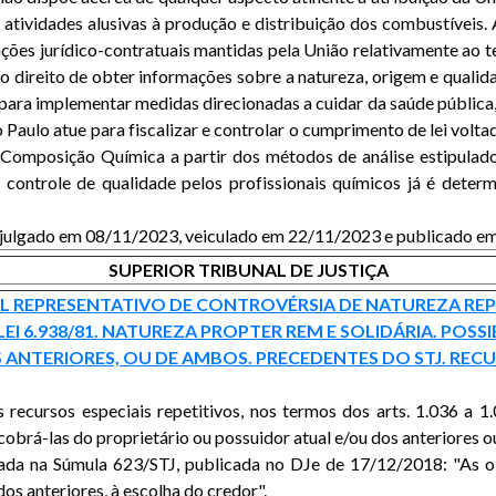
 atividades alusivas à produção e distribuição dos combustíveis
lações jurídico-contratuais mantidas pela União relativamente ao t
o direito de obter informações sobre a natureza, origem e qualid
ra implementar medidas direcionadas a cuidar da saúde pública, p
 Paulo atue para fiscalizar e controlar o cumprimento de lei vol
e Composição Química a partir dos métodos de análise estipulad
o controle de qualidade pelos profissionais químicos já é dete
o, julgado em 08/11/2023, veiculado em 22/11/2023 e publicado 
SUPERIOR TRIBUNAL DE JUSTIÇA
IAL REPRESENTATIVO DE CONTROVÉRSIA DE NATUREZA REPE
 DA LEI 6.938/81. NATUREZA PROPTER REM E SOLIDÁRIA. P
ANTERIORES, OU DE AMBOS. PRECEDENTES DO STJ. REC
s recursos especiais repetitivos, nos termos dos arts. 1.036 a
brá-las do proprietário ou possuidor atual e/ou dos anteriores ou,
ciada na Súmula 623/STJ, publicada no DJe de 17/12/2018: "As 
os anteriores, à escolha do credor".