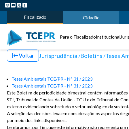
Fiscalizado
Cidadão
Para o Fiscalizado
Institucional
Juri
Jurisprudência
Boletins
Teses Am
Voltar
Teses Ambientais TCE/PR - N° 31 / 2023
Teses Ambientais TCE/PR - N° 31 / 2023
Este Boletim de periodicidade bimestral contém informações si
STJ, Tribunal de Contas da União - TCU e do Tribunal de Co
externo evidenciando sobretudo o vetor axiológico da sustent
A seleção das decisões leva em consideração os aspectos de ge
por meio dos links disponíveis.
Lembramos, por fim, que este informativo não representa um rep