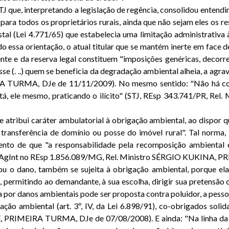
STJ que, interpretando a legislação de regência, consolidou enten
a para todos os proprietários rurais, ainda que não sejam eles os
l (Lei 4.771/65) que estabelecia uma limitação administrativa às
a orientação, o atual titular que se mantém inerte em face de
ente e da reserva legal constituem "imposições genéricas, decorre
osse (. ..) quem se beneficia da degradação ambiental alheia, a ag
MA, DJe de 11/11/2009). No mesmo sentido: "Não há cogitar,
está, ele mesmo, praticando o ilícito" (STJ, REsp 343.741/PR
e atribui caráter ambulatorial à obrigação ambiental, ao dispor q
 transferência de domínio ou posse do imóvel rural". Tal norma, 
mento de que "a responsabilidade pela recomposição ambiental 
TJ, AgInt no REsp 1.856.089/MG, Rel. Ministro SÉRGIO KUKINA,
ausou o dano, também se sujeita à obrigação ambiental, porque ela
8/81, permitindo ao demandante, à sua escolha, dirigir sua pretensão
 por danos ambientais pode ser proposta contra poluidor, a pessoa 
ção ambiental (art. 3º, IV, da Lei 6.898/91), co-obrigados soli
UX, PRIMEIRA TURMA, DJe de 07/08/2008). E ainda: "Na linha da 