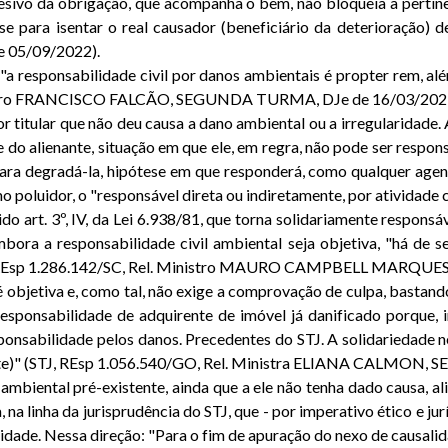
esivo da obrigação, que acompanha o bem, não bloqueia a pertinên
se para isentar o real causador (beneficiário da deterioração) 
05/09/2022).
 "a responsabilidade civil por danos ambientais é propter rem, alé
Ministro FRANCISCO FALCÃO, SEGUNDA TURMA, DJe de 16/03/202
or titular que não deu causa a dano ambiental ou a irregularidade
o alienante, situação em que ele, em regra, não pode ser responsa
, para degradá-la, hipótese em que responderá, como qualquer age
mo poluidor, o "responsável direta ou indiretamente, por atividad
ido art. 3º, IV, da Lei 6.938/81, que torna solidariamente respons
mbora a responsabilidade civil ambiental seja objetiva, "há de 
Rg no REsp 1.286.142/SC, Rel. Ministro MAURO CAMPBELL MARQ
é objetiva e, como tal, não exige a comprovação de culpa, bastan
responsabilidade de adquirente de imóvel já danificado porque, 
nsabilidade pelos danos. Precedentes do STJ. A solidariedade nessa
iente)" (STJ, REsp 1.056.540/GO, Rel. Ministra ELIANA CALMON,
 ambiental pré-existente, ainda que a ele não tenha dado causa, 
na linha da jurisprudência do STJ, que - por imperativo ético e jur
ilidade. Nessa direção: "Para o fim de apuração do nexo de causal