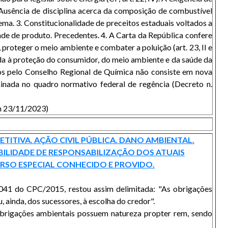
. Ausência de disciplina acerca da composição de combustível
ema. 3. Constitucionalidade de preceitos estaduais voltados a
ade de produto. Precedentes. 4. A Carta da República confere
roteger o meio ambiente e combater a poluição (art. 23, II e
tada à proteção do consumidor, do meio ambiente e da saúde da
os pelo Conselho Regional de Química não consiste em nova
rminada no quadro normativo federal de regência (Decreto n.
em 23/11/2023)
TITIVA. AÇÃO CIVIL PÚBLICA. DANO AMBIENTAL.
OSSIBILIDADE DE RESPONSABILIZAÇÃO DOS ATUAIS
URSO ESPECIAL CONHECIDO E PROVIDO.
 1.041 do CPC/2015, restou assim delimitada: "As obrigações
 ainda, dos sucessores, à escolha do credor".
obrigações ambientais possuem natureza propter rem, sendo