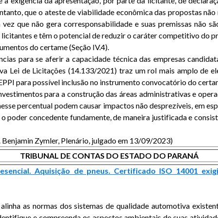
 a exigência da apresentação, por parte da licitante, de declara
 entanto, que o ateste de viabilidade econômica das propostas não
a vez que não gera corresponsabilidade e suas premissas não sã
licitantes e têm o potencial de reduzir o caráter competitivo do 
cumentos do certame (Seção IV.4).
ências para se aferir a capacidade técnica das empresas candida
a Lei de Licitações (14.133/2021) traz um rol mais amplo de ele
PPI para possível inclusão no instrumento convocatório do certam
estimentos para a construção das áreas administrativas e operac
s nesse percentual podem causar impactos não desprezíveis, em e
 o poder concedente fundamente, de maneira justificada e consist
el. Benjamin Zymler, Plenário, julgado em 13/09/2023)
TRIBUNAL DE CONTAS DO ESTADO DO PARANÁ
encial. Aquisição de pneus. Certificado ISO 14001 exigi
linha as normas dos sistemas de qualidade automotiva existente
dentifique e compreenda os aspectos ambientais de suas atividad