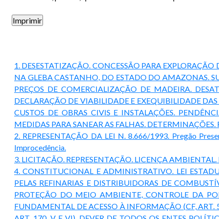
1. DESESTATIZAÇÃO. CONCESSÃO PARA EXPLORAÇÃO 
NA GLEBA CASTANHO, DO ESTADO DO AMAZONAS. SUF
PREÇOS DE COMERCIALIZAÇÃO DE MADEIRA. DESAT
DECLARAÇÃO DE VIABILIDADE E EXEQUIBILIDADE DAS
CUSTOS DE OBRAS CIVIS E INSTALAÇÕES. PENDÊN
MEDIDAS PARA SANEAR AS FALHAS. DETERMINAÇÕES.
2. REPRESENTAÇÃO DA LEI N. 8.666/1993. Pregão Presencial
Improcedência.
3. LICITAÇÃO. REPRESENTAÇÃO. LICENÇA AMBIENTAL
4. CONSTITUCIONAL E ADMINISTRATIVO. LEI EST
PELAS REFINARIAS E DISTRIBUIDORAS DE COMBUST
PROTEÇÃO DO MEIO AMBIENTE, CONTROLE DA POLUI
FUNDAMENTAL DE ACESSO À INFORMAÇÃO (CF, ART. 
ART. 170, V E VI). DEVER DE TODOS OS ENTES POLÍ