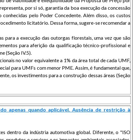
ção de viabilidade e exequibilidade da Proposta de Preço por
 representa, por si só, garantia da boa execução da concessão
o conhecidas pelo Poder Concedente. Além disso, os custos
procedimento licitatório. Dessa forma, sugere-se recomendar a
tas para a execução das outorgas florestais, uma vez que são
mentos para aferição da qualificação técnico-profissional e
e (Seção IV.5).
ionais no valor equivalente a 1% da área total de cada UMF,
special para UMFs com menor PME. Assim, é fundamental que,
ente, os investimentos para a construção dessas áreas (Seção
do apenas quando aplicável. Ausência de restrição à
s dentro da indústria automotiva global. Diferente, o "ISO
es, produtos e serviços e os impactos ambientais associados.