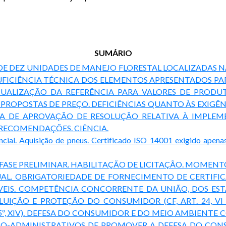
SUMÁRIO
DE DEZ UNIDADES DE MANEJO FLORESTAL LOCALIZADAS NA
ICIÊNCIA TÉCNICA DOS ELEMENTOS APRESENTADOS PARA
UALIZAÇÃO DA REFERÊNCIA PARA VALORES DE PRODUT
 PROPOSTAS DE PREÇO. DEFICIÊNCIAS QUANTO ÀS EXIGÊN
CIA DE APROVAÇÃO DE RESOLUÇÃO RELATIVA À IMPL
 RECOMENDAÇÕES. CIÊNCIA.
. Aquisição de pneus. Certificado ISO 14001 exigido apenas q
. FASE PRELIMINAR. HABILITAÇÃO DE LICITAÇÃO. MOMEN
ADUAL. OBRIGATORIEDADE DE FORNECIMENTO DE CERTI
ÍVEIS. COMPETÊNCIA CONCORRENTE DA UNIÃO, DOS ESTA
ÇÃO E PROTEÇÃO DO CONSUMIDOR (CF, ART. 24, VI E
5º, XIV). DEFESA DO CONSUMIDOR E DO MEIO AMBIENTE 
TICO-ADMINISTRATIVOS DE PROMOVER A DEFESA DO CONSU