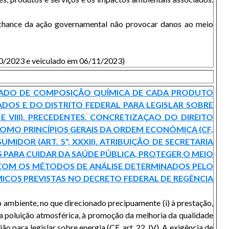
 a chance da ação governamental não provocar danos ao meio
3/10/2023 e veiculado em 06/11/2023)
FICADO DE COMPOSIÇÃO QUÍMICA DE CADA PRODUTO
DOS E DO DISTRITO FEDERAL PARA LEGISLAR SOBRE
 VIII). PRECEDENTES. CONCRETIZAÇAO DO DIREITO
COMO PRINCÍPIOS GERAIS DA ORDEM ECONÔMICA (CF,
MIDOR (ART. 5º, XXXII). ATRIBUIÇÃO DE SECRETARIA
 PARA CUIDAR DA SAÚDE PÚBLICA, PROTEGER O MEIO
IA COM OS MÉTODOS DE ANÁLISE DETERMINADOS PELO
ICOS PREVISTAS NO DECRETO FEDERAL DE REGÊNCIA
 ambiente, no que direcionado precipuamente (i) à prestação,
a poluição atmosférica, à promoção da melhoria da qualidade
 para legislar sobre energia (CF, art. 22, IV). A exigência de