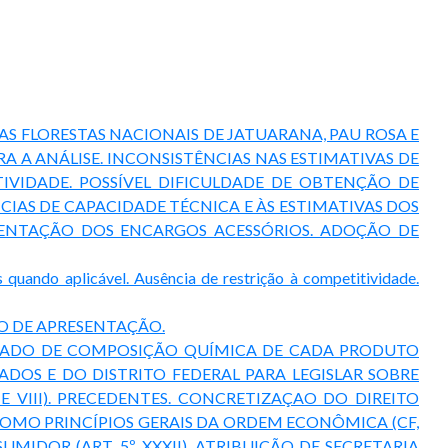
S FLORESTAS NACIONAIS DE JATUARANA, PAU ROSA E
 A ANÁLISE. INCONSISTÊNCIAS NAS ESTIMATIVAS DE
IVIDADE. POSSÍVEL DIFICULDADE DE OBTENÇÃO DE
CIAS DE CAPACIDADE TÉCNICA E ÀS ESTIMATIVAS DOS
EMENTAÇÃO DOS ENCARGOS ACESSÓRIOS. ADOÇÃO DE
uando aplicável. Ausência de restrição à competitividade.
TO DE APRESENTAÇÃO.
FICADO DE COMPOSIÇÃO QUÍMICA DE CADA PRODUTO
DOS E DO DISTRITO FEDERAL PARA LEGISLAR SOBRE
 VIII). PRECEDENTES. CONCRETIZAÇAO DO DIREITO
COMO PRINCÍPIOS GERAIS DA ORDEM ECONÔMICA (CF,
MIDOR (ART. 5º, XXXII). ATRIBUIÇÃO DE SECRETARIA