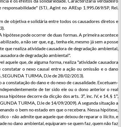
cia e os efeitos da solidariedade. Caracterizaria verdadeiro
de responsabilidade" (STJ, AgInt no AREsp 1.995.069/SP, Rel.
m de objetiva e solidária entre todos os causadores diretos e
3).
. A hipótese pode ocorrer de duas formas. A primeira acontece
bilizado, a não ser que, e.g., tenha ele, mesmo já sem a posse
nte que realiza atividade causadora de degradação ambiental,
e causadora de degradação ambiental".
ável aquele que, de alguma forma, realiza "atividade causadora
se constatar o nexo causal entre a ação ou omissão e o dano
UES, SEGUNDA TURMA, DJe de 28/02/2013).
do a constatação do dano e do nexo de causalidade. Excetuam-
independentemente de ter sido ele ou o dono anterior o real
 hipótese decorre da dicção dos arts. 3º, inc. IV, e 14, § 1º,
 SEGUNDA TURMA, DJe de 14/09/2009). A segunda situação a
alienando o bem no estado em que o recebera. Nessa hipótese,
ídico - não admite que aquele que deixou de reparar o ilícito, e
idade no dano ambiental, equiparam-se quem faz, quem não faz