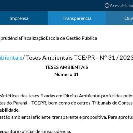
Acessibilida
Imprensa
Transparência
Ouv
sprudência
Fiscalização
Escola de Gestão Pública
bientais
Teses Ambientais TCE/PR - N° 31 / 202
TESES AMBIENTAIS
Número 31
ntéticas das teses fixadas em Direito Ambiental proferidas pelo 
ntas do Paraná - TCEPR, bem como de outros Tribunais de Contas 
abilidade.
stão ambiental eficiente, transparente e propositiva. Para aprofun
ositório oficial de jurisprudência.