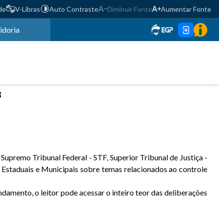
de
V-Libras
Auto Contraste
Diminuir Fonte
Aumentar Fonte
idoria
3
Supremo Tribunal Federal - STF, Superior Tribunal de Justiça -
Estaduais e Municipais sobre temas relacionados ao controle
damento, o leitor pode acessar o inteiro teor das deliberações