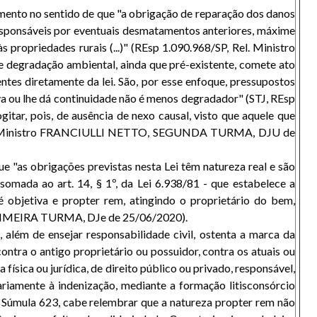
dimento no sentido de que "a obrigação de reparação dos danos
 responsáveis por eventuais desmatamentos anteriores, máxime
 propriedades rurais (...)" (REsp 1.090.968/SP, Rel. Ministro
 degradação ambiental, ainda que pré-existente, comete ato
ntes diretamente da lei. São, por esse enfoque, pressupostos
rava ou lhe dá continuidade não é menos degradador" (STJ, REsp
 pois, de ausência de nexo causal, visto que aquele que
, Rel. Ministro FRANCIULLI NETTO, SEGUNDA TURMA, DJU de
ue "as obrigações previstas nesta Lei têm natureza real e são
somada ao art. 14, § 1º, da Lei 6.938/81 - que estabelece a
é objetiva e propter rem, atingindo o proprietário do bem,
 PRIMEIRA TURMA, DJe de 25/06/2020).
, além de ensejar responsabilidade civil, ostenta a marca da
 contra o antigo proprietário ou possuidor, contra os atuais ou
física ou jurídica, de direito público ou privado, responsável,
dariamente à indenização, mediante a formação litisconsórcio
Súmula 623, cabe relembrar que a natureza propter rem não