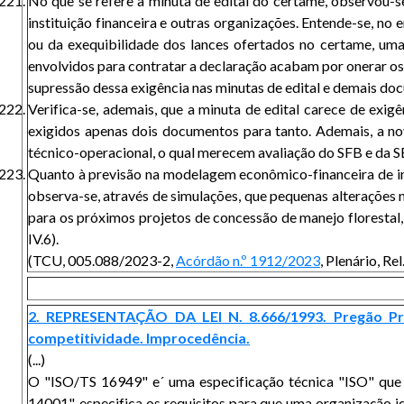
No que se refere à minuta de edital do certame, observou-se
instituição financeira e outras organizações. Entende-se, no
ou da exequibilidade dos lances ofertados no certame, um
envolvidos para contratar a declaração acabam por onerar os 
supressão dessa exigência nas minutas de edital e demais do
Verifica-se, ademais, que a minuta de edital carece de exig
exigidos apenas dois documentos para tanto. Ademais, a nov
técnico-operacional, o qual merecem avaliação do SFB e da SE
Quanto à previsão na modelagem econômico-financeira de inv
observa-se, através de simulações, que pequenas alteraçõe
para os próximos projetos de concessão de manejo florestal,
IV.6).
(TCU, 005.088/2023-2,
Acórdão n.º 1912/2023
, Plenário, R
2. REPRESENTAÇÃO DA LEI N. 8.666/1993. Pregão Pres
competitividade. Improcedência.
(...)
O "ISO/TS 16949" e´ uma especificação técnica "ISO" que a
14001", especifica os requisitos para que uma organização i