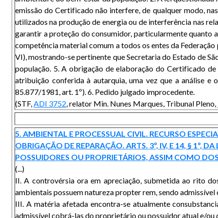
emissão do Certificado não interfere, de qualquer modo, nas
utilizados na produção de energia ou de interferência nas re
garantir a proteção do consumidor, particularmente quanto a
competência material comum a todos os entes da Federação pa
VI), mostrando-se pertinente que Secretaria do Estado de São
população. 5. A obrigação de elaboração do Certificado d
atribuição conferida à autarquia, uma vez que a análise e 
85.877/1981, art. 1º). 6. Pedido julgado improcedente.
(STF,
ADI 3752
, relator Min. Nunes Marques, Tribunal Plen
5. AMBIENTAL E PROCESSUAL CIVIL. RECURSO ESPEC
OBRIGAÇÃO DE REPARAÇÃO. ARTS. 3º, IV, E 14, § 1º,
POSSUIDORES OU PROPRIETÁRIOS, ASSIM COMO DOS 
(...)
II. A controvérsia ora em apreciação, submetida ao rito do
ambientais possuem natureza propter rem, sendo admissível co
III. A matéria afetada encontra-se atualmente consubstan
admissível cobrá-las do proprietário ou possuidor atual e/ou d