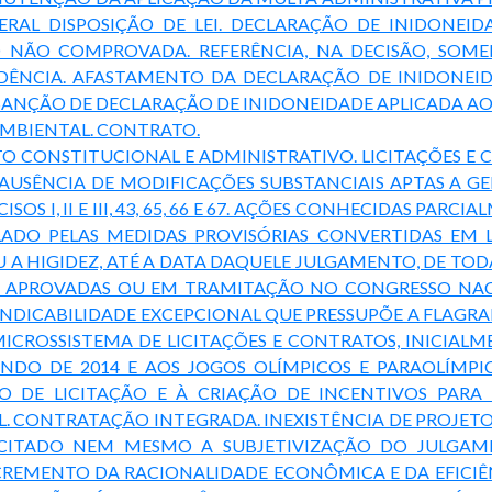
TERAL DISPOSIÇÃO DE LEI. DECLARAÇÃO DE INIDONEID
NÃO COMPROVADA. REFERÊNCIA, NA DECISÃO, SOMEN
EDÊNCIA. AFASTAMENTO DA DECLARAÇÃO DE INIDONEID
 SANÇÃO DE DECLARAÇÃO DE INIDONEIDADE APLICADA AO
 AMBIENTAL. CONTRATO.
O CONSTITUCIONAL E ADMINISTRATIVO. LICITAÇÕES E CO
 AUSÊNCIA DE MODIFICAÇÕES SUBSTANCIAIS APTAS A G
CISOS I, II E III, 43, 65, 66 E 67. AÇÕES CONHECIDAS P
ADO PELAS MEDIDAS PROVISÓRIAS CONVERTIDAS EM 
U A HIGIDEZ, ATÉ A DATA DAQUELE JULGAMENTO, DE TOD
Á APROVADAS OU EM TRAMITAÇÃO NO CONGRESSO NACIO
 SINDICABILIDADE EXCEPCIONAL QUE PRESSUPÕE A FLAG
MICROSSISTEMA DE LICITAÇÕES E CONTRATOS, INICIAL
NDO DE 2014 E AOS JOGOS OLÍMPICOS E PARAOLÍMP
SO DE LICITAÇÃO E À CRIAÇÃO DE INCENTIVOS PA
. CONTRATAÇÃO INTEGRADA. INEXISTÊNCIA DE PROJET
ICITADO NEM MESMO A SUBJETIVIZAÇÃO DO JULGA
EMENTO DA RACIONALIDADE ECONÔMICA E DA EFICIÊ