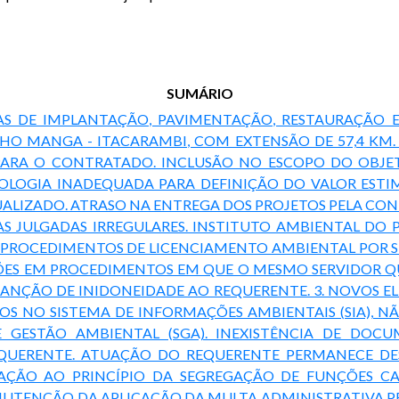
SUMÁRIO
BRAS DE IMPLANTAÇÃO, PAVIMENTAÇÃO, RESTAURAÇÃO 
CHO MANGA - ITACARAMBI, COM EXTENSÃO DE 57,4 KM.
ARA O CONTRATADO. INCLUSÃO NO ESCOPO DO OBJET
OLOGIA INADEQUADA PARA DEFINIÇÃO DO VALOR ES
LIZADO. ATRASO NA ENTREGA DOS PROJETOS PELA CON
AS JULGADAS IRREGULARES. INSTITUTO AMBIENTAL DO PA
M PROCEDIMENTOS DE LICENCIAMENTO AMBIENTAL POR 
ÕES EM PROCEDIMENTOS EM QUE O MESMO SERVIDOR QU
 SANÇÃO DE INIDONEIDADE AO REQUERENTE. 3. NOVOS E
OS NO SISTEMA DE INFORMAÇÕES AMBIENTAIS (SIA), N
GESTÃO AMBIENTAL (SGA). INEXISTÊNCIA DE DOC
QUERENTE. ATUAÇÃO DO REQUERENTE PERMANECE DE
OLAÇÃO AO PRINCÍPIO DA SEGREGAÇÃO DE FUNÇÕES 
TENÇÃO DA APLICAÇÃO DA MULTA ADMINISTRATIVA PREV