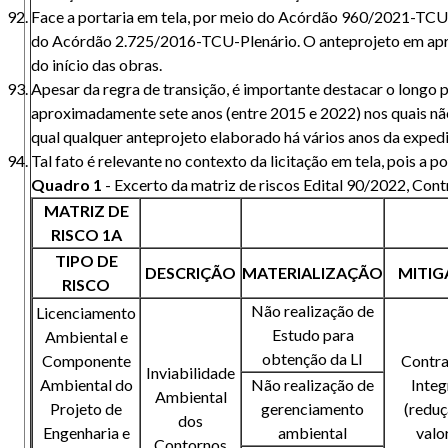
Face a portaria em tela, por meio do Acórdão 960/2021-TCU-
do Acórdão 2.725/2016-TCU-Plenário. O anteprojeto em apreço
do início das obras.
Apesar da regra de transição, é importante destacar o longo p
aproximadamente sete anos (entre 2015 e 2022) nos quais não
qual qualquer anteprojeto elaborado há vários anos da expedi
Tal fato é relevante no contexto da licitação em tela, pois a
Quadro 1
- Excerto da matriz de riscos Edital 90/2022, Co
MATRIZ DE
RISCO 1A
TIPO DE
DESCRIÇÃO
MATERIALIZAÇÃO
MITI
RISCO
Não realização de
Licenciamento
Estudo para
Ambiental e
obtenção da LI
Componente
Contra
Inviabilidade
Ambiental do
Não realização de
Integ
Ambiental
Projeto de
gerenciamento
(reduç
dos
Engenharia e
ambiental
valo
Contornos