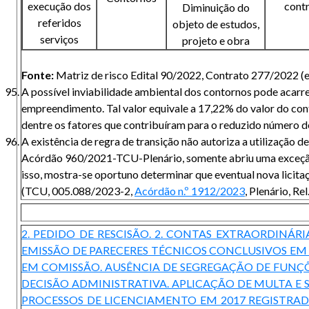
execução dos
contr
Diminuição do
referidos
objeto de estudos,
serviços
projeto e obra
Fonte:
Matriz de risco Edital 90/2022, Contrato 277/2022 (ev
A possível inviabilidade ambiental dos contornos pode acarr
empreendimento. Tal valor equivale a 17,22% do valor do cont
dentre os fatores que contribuíram para o reduzido número de
A existência de regra de transição não autoriza a utilização 
Acórdão 960/2021-TCU-Plenário, somente abriu uma exceção 
isso, mostra-se oportuno determinar que eventual nova licit
(TCU, 005.088/2023-2,
Acórdão n.º 1912/2023
, Plenário, R
2. PEDIDO DE RESCISÃO. 2. CONTAS EXTRAORDINÁRI
EMISSÃO DE PARECERES TÉCNICOS CONCLUSIVOS E
EM COMISSÃO. AUSÊNCIA DE SEGREGAÇÃO DE FUNÇ
DECISÃO ADMINISTRATIVA. APLICAÇÃO DE MULTA E
PROCESSOS DE LICENCIAMENTO EM 2017 REGISTRAD