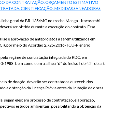
ADO DA CONTRATAÇÃO. ORÇAMENTO ESTIMATIVO
TRATADA. CIENTIFICAÇÃO. MEDIDAS SANEADORAS.
linha geral da BR-135/MG no trecho Manga - Itacarambi
 deverá ser obtida durante a execução do contrato. Essa
álise e aprovação de anteprojetos a serem utilizados em
RDCi), por meio do Acórdão 2.725/2016-TCU-Plenário
ras pelo regime de contratação integrada do RDC, em
0/1988, bem como com a alínea "d" do inciso I do § 2º do art.
 meio de doação, deverão ser contratados ou recebidos
do a obtenção da Licença Prévia antes da licitação de obras
a, sejam eles: em processo de contratação, elaboração,
spectivos estudos ambientais, possibilitando a obtenção da