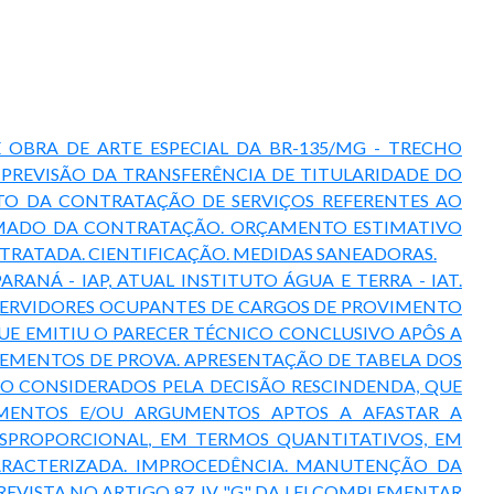
E OBRA DE ARTE ESPECIAL DA BR-135/MG - TRECHO
 PREVISÃO DA TRANSFERÊNCIA DE TITULARIDADE DO
O DA CONTRATAÇÃO DE SERVIÇOS REFERENTES AO
TIMADO DA CONTRATAÇÃO. ORÇAMENTO ESTIMATIVO
TRATADA. CIENTIFICAÇÃO. MEDIDAS SANEADORAS.
RANÁ - IAP, ATUAL INSTITUTO ÁGUA E TERRA - IAT.
SERVIDORES OCUPANTES DE CARGOS DE PROVIMENTO
E EMITIU O PARECER TÉCNICO CONCLUSIVO APÔS A
LEMENTOS DE PROVA. APRESENTAÇÃO DE TABELA DOS
ÃO CONSIDERADOS PELA DECISÃO RESCINDENDA, QUE
UMENTOS E/OU ARGUMENTOS APTOS A AFASTAR A
SPROPORCIONAL, EM TERMOS QUANTITATIVOS, EM
CARACTERIZADA. IMPROCEDÊNCIA. MANUTENÇÃO DA
ISTA NO ARTIGO 87, IV, "G" DA LEI COMPLEMENTAR