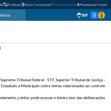
de
V-Libras
Auto Contraste
Diminuir Fonte
Aumentar Fonte
idoria
3
Supremo Tribunal Federal - STF, Superior Tribunal de Justiça -
Estaduais e Municipais sobre temas relacionados ao controle
damento, o leitor pode acessar o inteiro teor das deliberações