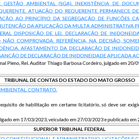
GESTÃO AMBIENTAL (SGA). INEXISTÊNCIA DE DOC
QUERENTE. ATUAÇÃO DO REQUERENTE PERMANECE DE
OLAÇÃO AO PRINCÍPIO DA SEGREGAÇÃO DE FUNÇÕES 
TENÇÃO DA APLICAÇÃO DA MULTA ADMINISTRATIVA PREV
TERAL DISPOSIÇÃO DE LEI. DECLARAÇÃO DE INIDONEID
NÃO COMPROVADA. REFERÊNCIA, NA DECISÃO, SOMEN
EDÊNCIA. AFASTAMENTO DA DECLARAÇÃO DE INIDONEID
 SANÇÃO DE DECLARAÇÃO DE INIDONEIDADE APLICADA AO
unal Pleno, Rel. Auditor Thiago Barbosa Cordeiro, julgado em 20
TRIBUNAL DE CONTAS DO ESTADO DO MATO GROSSO
 AMBIENTAL. CONTRATO.
isito de habilitação em certame licitatório, só deve ser exigi
julgado em 17/03/2023, veiculado em 27/03/2023 e publicado em
SUPERIOR TRIBUNAL FEDERAL
O CONSTITUCIONAL E ADMINISTRATIVO. LICITAÇÕES E CO