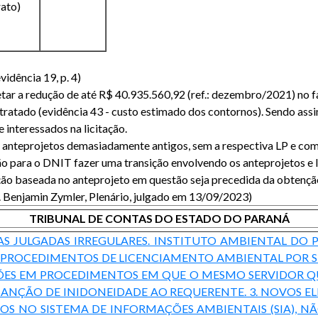
ato)
idência 19, p. 4)
etar a redução de até R$ 40.935.560,92 (ref.: dezembro/2021) no
ratado (evidência 43 - custo estimado dos contornos). Sendo assim
 interessados na licitação.
de anteprojetos demasiadamente antigos, sem a respectiva LP e com
para o DNIT fazer uma transição envolvendo os anteprojetos e 
ação baseada no anteprojeto em questão seja precedida da obtençã
el. Benjamin Zymler, Plenário, julgado em 13/09/2023)
TRIBUNAL DE CONTAS DO ESTADO DO PARANÁ
AS JULGADAS IRREGULARES. INSTITUTO AMBIENTAL DO PA
M PROCEDIMENTOS DE LICENCIAMENTO AMBIENTAL POR 
ÕES EM PROCEDIMENTOS EM QUE O MESMO SERVIDOR QU
 SANÇÃO DE INIDONEIDADE AO REQUERENTE. 3. NOVOS E
OS NO SISTEMA DE INFORMAÇÕES AMBIENTAIS (SIA), N