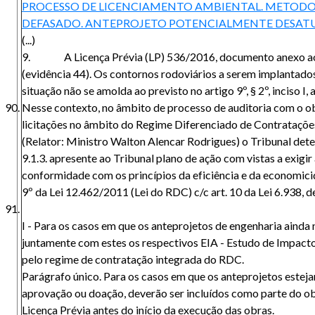
PROCESSO DE LICENCIAMENTO AMBIENTAL. METODO
DEFASADO. ANTEPROJETO POTENCIALMENTE DESATUA
(...)
9. A Licença Prévia (LP) 536/2016, documento anexo ao T
(evidência 44). Os contornos rodoviários a serem implantados
situação não se amolda ao previsto no artigo 9º, § 2º, inciso I,
Nesse contexto, no âmbito de processo de auditoria com o obj
licitações no âmbito do Regime Diferenciado de Contrataçõ
(Relator: Ministro Walton Alencar Rodrigues) o Tribunal det
9.1.3. apresente ao Tribunal plano de ação com vistas a exigi
conformidade com os princípios da eficiência e da economicid
9º da Lei 12.462/2011 (Lei do RDC) c/c art. 10 da Lei 6.938, 
I - Para os casos em que os anteprojetos de engenharia ainda
juntamente com estes os respectivos EIA - Estudo de Impacto
pelo regime de contratação integrada do RDC.
Parágrafo único. Para os casos em que os anteprojetos estej
aprovação ou doação, deverão ser incluídos como parte do obj
Licença Prévia antes do início da execução das obras.