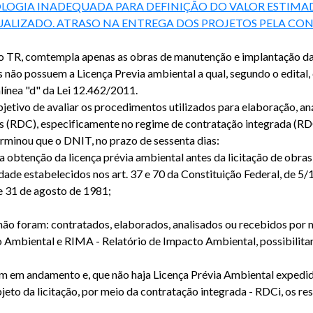
LOGIA INADEQUADA PARA DEFINIÇÃO DO VALOR ESTIM
LIZADO. ATRASO NA ENTREGA DOS PROJETOS PELA CON
R, comtempla apenas as obras de manutenção e implantação da 
 não possuem a Licença Previa ambiental a qual, segundo o edital,
 alínea "d" da Lei 12.462/2011.
etivo de avaliar os procedimentos utilizados para elaboração, an
es (RDC), especificamente no regime de contratação integrada (
erminou que o DNIT, no prazo de sessenta dias:
r a obtenção da licença prévia ambiental antes da licitação de ob
ade estabelecidos nos art. 37 e 70 da Constituição Federal, de 5/1
de 31 de agosto de 1981;
 não foram: contratados, elaborados, analisados ou recebidos por
 Ambiental e RIMA - Relatório de Impacto Ambiental, possibilitan
am em andamento e, que não haja Licença Prévia Ambiental expedid
eto da licitação, por meio da contratação integrada - RDCi, os re