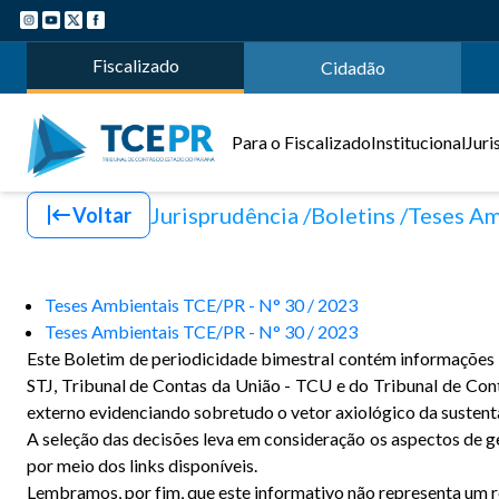
Fiscalizado
Cidadão
Para o Fiscalizado
Institucional
Juri
Jurisprudência
Boletins
Teses Am
Voltar
Teses Ambientais TCE/PR - N° 30 / 2023
Teses Ambientais TCE/PR - N° 30 / 2023
Este Boletim de periodicidade bimestral contém informações si
STJ, Tribunal de Contas da União - TCU e do Tribunal de Co
externo evidenciando sobretudo o vetor axiológico da sustent
A seleção das decisões leva em consideração os aspectos de ge
por meio dos links disponíveis.
Lembramos, por fim, que este informativo não representa um rep