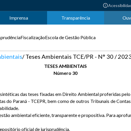
Acessibilida
Imprensa
Transparência
Ouv
sprudência
Fiscalização
Escola de Gestão Pública
bientais
Teses Ambientais TCE/PR - N° 30 / 202
TESES AMBIENTAIS
Número 30
ntéticas das teses fixadas em Direito Ambiental proferidas pelo 
ntas do Paraná - TCEPR, bem como de outros Tribunais de Contas 
abilidade.
stão ambiental eficiente, transparente e propositiva. Para aprofun
ositório oficial de jurisprudência.