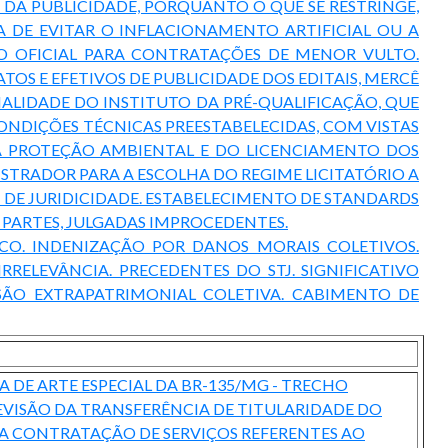
DA PUBLICIDADE, PORQUANTO O QUE SE RESTRINGE,
DE EVITAR O INFLACIONAMENTO ARTIFICIAL OU A
O OFICIAL PARA CONTRATAÇÕES DE MENOR VULTO.
OS E EFETIVOS DE PUBLICIDADE DOS EDITAIS, MERCÊ
LIDADE DO INSTITUTO DA PRÉ-QUALIFICAÇÃO, QUE
NDIÇÕES TÉCNICAS PREESTABELECIDAS, COM VISTAS
 DA PROTEÇÃO AMBIENTAL E DO LICENCIAMENTO DOS
STRADOR PARA A ESCOLHA DO REGIME LICITATÓRIO A
DE JURIDICIDADE. ESTABELECIMENTO DE STANDARDS
 PARTES, JULGADAS IMPROCEDENTES.
ICO. INDENIZAÇÃO POR DANOS MORAIS COLETIVOS.
RELEVÂNCIA. PRECEDENTES DO STJ. SIGNIFICATIVO
ESÃO EXTRAPATRIMONIAL COLETIVA. CABIMENTO DE
A DE ARTE ESPECIAL DA BR-135/MG - TRECHO
EVISÃO DA TRANSFERÊNCIA DE TITULARIDADE DO
 CONTRATAÇÃO DE SERVIÇOS REFERENTES AO