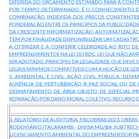
DIFERIDA DO ORÇAMENTO ESTIMADO PARA A CONTRA
POR TEMPO DETERMINADO, É O CONHECIMENTO DO
COMBINAÇÃO INDEVIDA DOS PREÇOS CONSTANTES 
PONDERAÇÃO ENTRE OS PRINCÍPIOS DA PUBLICIDADE 
DA CRESCENTE INFORMATIZAÇÃO, AUTOMATIZAÇÃO 
TEM POR FINALIDADE DISPONIBILIZAR UM CADASTR
A OTIMIZAR E A CONFERIR CELERIDADE AO RITO D
EMPREENDIMENTOS NA LEI DO RDC. LEI QUE NÃO AM
SER ADOTADO. PRINCÍPIO DA LEGALIDADE QUE DEV
LEGAIS MÍNIMOS COMPATÍVEIS COM A NOÇÃO DE LEI
5. AMBIENTAL E CIVIL. AÇÃO CIVIL PÚBLICA. D
AUSÊNCIA DE PERTURBAÇÃO À PAZ SOCIAL OU DE I
DESMATAMENTO DE ÁREA OBJETO DE ESPECIAL PRO
REPARAÇÃO POR DANO MORAL COLETIVO. RECURSO E
1. RELATÓRIO DE AUDITORIA. FISCOBRAS/2023. OBR
RODOVIÁRIO ITACARAMBI - DIVISA MG/BA, SUBTREC
LICENCIAMENTO AMBIENTAL DO EMPREENDEDOR PAR