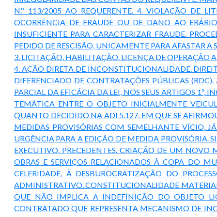
N.º 113/2005 AO REQUERENTE. 4. VIOLAÇÃO DE LI
OCORRÊNCIA DE FRAUDE OU DE DANO AO ERÁRIO 
INSUFICIENTE PARA CARACTERIZAR FRAUDE. PROC
PEDIDO DE RESCISÃO, UNICAMENTE PARA AFASTAR A
3. LICITAÇÃO. HABILITAÇÃO. LICENÇA DE OPERAÇÃO
4. AÇÃO DIRETA DE INCONSTITUCIONALIDADE. DIREIT
DIFERENCIADO DE CONTRATAÇÕES PÚBLICAS (RDC).
PARCIAL DA EFICÁCIA DA LEI, NOS SEUS ARTIGOS 1º, IN
TEMÁTICA ENTRE O OBJETO INICIALMENTE VEICUL
QUANTO DECIDIDO NA ADI 5.127, EM QUE SE AFIRMO
MEDIDAS PROVISÓRIAS COM SEMELHANTE VÍCIO, J
URGÊNCIA PARA A EDIÇÃO DE MEDIDA PROVISÓRIA.
EXECUTIVO. PRECEDENTES. CRIAÇÃO DE UM NOVO 
OBRAS E SERVIÇOS RELACIONADOS À COPA DO MU
CELERIDADE, À DESBUROCRATIZAÇÃO DO PROCES
ADMINISTRATIVO. CONSTITUCIONALIDADE MATERIAL
QUE NÃO IMPLICA A INDEFINIÇÃO DO OBJETO L
CONTRATADO QUE REPRESENTA MECANISMO DE INCR