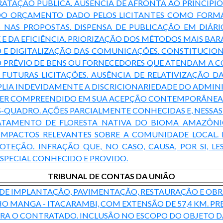
TAÇÃO PÚBLICA. AUSÊNCIA DE AFRONTA AO PRINCÍPIO 
 ORÇAMENTO DADO PELOS LICITANTES COMO FORMA 
NAS PROPOSTAS. DISPENSA DE PUBLICAÇÃO EM DIÁRI
E DA EFICIÊNCIA. PRIORIZAÇÃO DOS MÉTODOS MAIS BARAT
E DIGITALIZAÇÃO DAS COMUNICAÇÕES. CONSTITUCIONA
O PRÉVIO DE BENS OU FORNECEDORES QUE ATENDAM A CO
E FUTURAS LICITAÇÕES. AUSÊNCIA DE RELATIVIZAÇÃO
PLIA INDEVIDAMENTE A DISCRICIONARIEDADE DO ADMINI
E SER COMPREENDIDO EM SUA ACEPÇÃO CONTEMPORÂNEA 
S-QUADRO. AÇÕES PARCIALMENTE CONHECIDAS E, NESSAS
ESMATAMENTO DE FLORESTA NATIVA DO BIOMA AMAZÔN
MPACTOS RELEVANTES SOBRE A COMUNIDADE LOCAL. IR
TEÇÃO. INFRAÇÃO QUE, NO CASO, CAUSA, POR SI, L
SPECIAL CONHECIDO E PROVIDO.
TRIBUNAL DE CONTAS DA UNIÃO
AS DE IMPLANTAÇÃO, PAVIMENTAÇÃO, RESTAURAÇÃO E OBR
HO MANGA - ITACARAMBI, COM EXTENSÃO DE 57,4 KM. PR
A O CONTRATADO. INCLUSÃO NO ESCOPO DO OBJETO DA