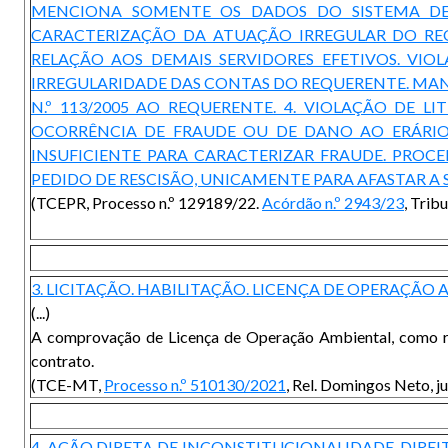
MENCIONA SOMENTE OS DADOS DO SISTEMA DE 
CARACTERIZAÇÃO DA ATUAÇÃO IRREGULAR DO RE
RELAÇÃO AOS DEMAIS SERVIDORES EFETIVOS. VI
IRREGULARIDADE DAS CONTAS DO REQUERENTE. MANU
N.º 113/2005 AO REQUERENTE. 4. VIOLAÇÃO DE LI
OCORRÊNCIA DE FRAUDE OU DE DANO AO ERÁRIO 
INSUFICIENTE PARA CARACTERIZAR FRAUDE. PROC
PEDIDO DE RESCISÃO, UNICAMENTE PARA AFASTAR A
(TCEPR, Processo n.º 129189/22.
Acórdão n.º 2943/23
, Trib
3. LICITAÇÃO. HABILITAÇÃO. LICENÇA DE OPERAÇÃO
(...)
A comprovação de Licença de Operação Ambiental, como requ
contrato.
(TCE-MT,
Processo n.º 510130/2021
, Rel. Domingos Neto, 
4. AÇÃO DIRETA DE INCONSTITUCIONALIDADE. DIREIT