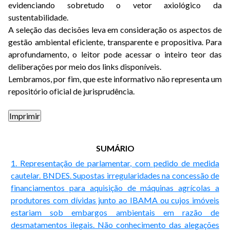
evidenciando sobretudo o vetor axiológico da
sustentabilidade.
A seleção das decisões leva em consideração os aspectos de
gestão ambiental eficiente, transparente e propositiva. Para
aprofundamento, o leitor pode acessar o inteiro teor das
deliberações por meio dos links disponíveis.
Lembramos, por fim, que este informativo não representa um
repositório oficial de jurisprudência.
SUMÁRIO
1. Representação de parlamentar, com pedido de medida
cautelar. BNDES. Supostas irregularidades na concessão de
financiamentos para aquisição de máquinas agrícolas a
produtores com dívidas junto ao IBAMA ou cujos imóveis
estariam sob embargos ambientais em razão de
desmatamentos ilegais. Não conhecimento das alegações