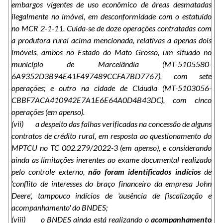
embargos vigentes de uso econômico de áreas desmatadas
ilegalmente no imóvel, em desconformidade com o estatuído
no MCR 2-1-11. Cuida-se de doze operações contratadas com
a produtora rural acima mencionada, relativas a apenas dois
imóveis, ambos no Estado do Mato Grosso, um situado no
município de Marcelândia (MT
-
5105580-
6A9352D3B94E41F497489CCFA7BD7767), com sete
operações; e outro na cidade de Cláudia (MT
-
5103056-
CBBF7ACA410942E7A1E6E64A0D4B43DC), com cinco
operações (em apenso).
(vii) a despeito das falhas verificadas na concessão de alguns
contratos de crédito rural, em resposta ao questionamento do
MPTCU no TC 002.279/2022-3 (em apenso), e considerando
ainda as limitações inerentes ao exame documental realizado
pelo controle externo,
não foram identificados indícios
de
‘conflito de interesses do braço financeiro da empresa John
Deere', tampouco indícios de ‘ausência de fiscalização e
acompanhamento' do BNDES;
(viii) o BNDES ainda está realizando o
acompanhamento