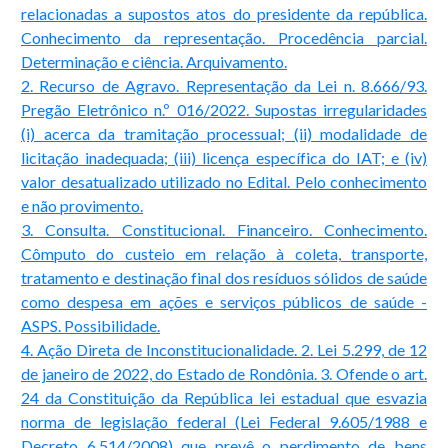
relacionadas a supostos atos do presidente da república.
Conhecimento da representação. Procedência parcial.
Determinação e ciência. Arquivamento.
2. Recurso de Agravo. Representação da Lei n. 8.666/93.
Pregão Eletrônico n.º 016/2022. Supostas irregularidades
(i) acerca da tramitação processual; (ii) modalidade de
licitação inadequada; (iii) licença específica do IAT; e (iv)
valor desatualizado utilizado no Edital. Pelo conhecimento
e não provimento.
3. Consulta. Constitucional. Financeiro. Conhecimento.
Cômputo do custeio em relação à coleta, transporte,
tratamento e destinação final dos resíduos sólidos de saúde
como despesa em ações e serviços públicos de saúde -
ASPS. Possibilidade.
4. Ação Direta de Inconstitucionalidade. 2. Lei 5.299, de 12
de janeiro de 2022, do Estado de Rondônia. 3. Ofende o art.
24 da Constituição da República lei estadual que esvazia
norma de legislação federal (Lei Federal 9.605/1988 e
Decreto 6.514/2008) que prevê o perdimento de bens