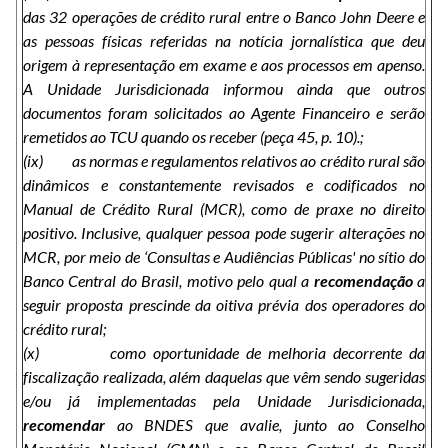
das 32 operações de crédito rural entre o Banco John Deere e
as pessoas físicas referidas na notícia jornalística que deu
origem à representação em exame e aos processos em apenso.
A Unidade Jurisdicionada informou ainda que outros
documentos foram solicitados ao Agente Financeiro e serão
remetidos ao TCU quando os receber (peça 45, p. 10).;
(ix) as normas e regulamentos relativos ao crédito rural são
dinâmicos e constantemente revisados e codificados no
Manual de Crédito Rural (MCR), como de praxe no direito
positivo. Inclusive, qualquer pessoa pode sugerir alterações no
MCR, por meio de ‘Consultas e Audiências Públicas' no sítio do
Banco Central do Brasil, motivo pelo qual a
recomendação
a
seguir proposta prescinde da oitiva prévia dos operadores do
crédito rural;
(x) como oportunidade de melhoria decorrente da
fiscalização realizada, além daquelas que vêm sendo sugeridas
e/ou já implementadas pela Unidade Jurisdicionada,
recomendar
ao BNDES que avalie, junto ao Conselho