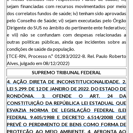
sejam financiadas com recursos movimentados por meio
dos correlatos fundos de saúde; iv) tenham sido aprovadas
pelo Conselho de Saúde; vi) sejam executadas pelo Órgão
Dirigente do SUS no âmbito do pertinente ente federativo;
e vii) não se confundam com despesas relacionadas a
outras políticas públicas, ainda que incidentes sobre as
condições de saúde da população.
(TCE-RN, Processo n.º 01283/2022-8. Rel. Paulo Roberto
Alves, julgado em 08/12/2022)
SUPREMO TRIBUNAL FEDERAL
4. AÇÃO DIRETA DE INCONSTITUCIONALIDADE. 2.
LEI 5.299, DE 12 DE JANEIRO DE 2022, DO ESTADO DE
RONDÔNIA. 3. OFENDE O ART. 24 DA
CONSTITUIÇÃO DA REPÚBLICA LEI ESTADUAL QUE
ESVAZIA NORMA DE LEGISLAÇÃO FEDERAL (LEI
FEDERAL 9.605/1988 E DECRETO 6.514/2008) QUE
PREVÊ O PERDIMENTO DE BENS COMO FORMA DE
PROTEÇÃO AO MEIO AMBIENTE. 4. AFRONTA AO