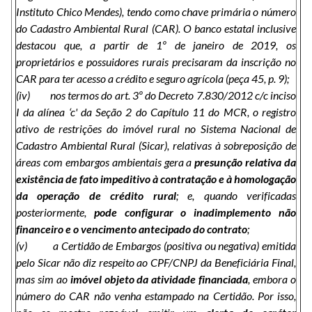
Instituto Chico Mendes), tendo como chave primária o número
do Cadastro Ambiental Rural (CAR). O banco estatal inclusive
destacou que, a partir de 1º de janeiro de 2019, os
proprietários e possuidores rurais precisaram da inscrição no
CAR para ter acesso a crédito e seguro agrícola (peça 45, p. 9);
(iv) nos termos do art. 3º do Decreto 7.830/2012 c/c inciso
I da alínea ‘c' da Seção 2 do Capítulo 11 do MCR, o registro
ativo de restrições do imóvel rural no Sistema Nacional de
Cadastro Ambiental Rural (Sicar), relativas à sobreposição de
áreas com embargos ambientais gera a
presunção relativa
da
existência de fato
impeditivo
à contratação e à homologação
da operação de crédito rural
; e, quando verificadas
posteriormente,
pode configurar o inadimplemento não
financeiro e o vencimento antecipado do contrato
;
(v) a Certidão de Embargos (positiva ou negativa) emitida
pelo Sicar não diz respeito ao CPF/CNPJ da Beneficiária Final,
mas sim ao
imóvel objeto da atividade financiada
, embora o
número do CAR não venha estampado na Certidão. Por isso,