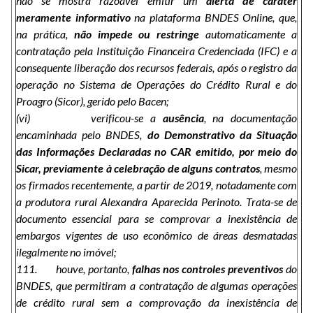
não se mostra razoável emitir um
alerta de caráter
meramente informativo
na plataforma BNDES Online, que,
na prática,
não impede ou restringe
automaticamente a
contratação pela Instituição Financeira Credenciada (IFC) e a
consequente liberação dos recursos federais, após o registro da
operação no Sistema de Operações do Crédito Rural e do
Proagro (Sicor), gerido pelo Bacen;
(vi) verificou-se a
ausência
, na documentação
encaminhada pelo BNDES,
do Demonstrativo da Situação
das Informações Declaradas no CAR emitido, por meio do
Sicar, previamente à celebração de alguns contratos
, mesmo
os firmados recentemente, a partir de 2019, notadamente com
a produtora rural Alexandra Aparecida Perinoto. Trata
-
se de
documento essencial para se comprovar a inexistência de
embargos vigentes de uso econômico de áreas desmatadas
ilegalmente no imóvel;
111. houve, portanto,
falhas nos controles preventivos
do
BNDES, que permitiram a contratação de algumas operações
de crédito rural sem a comprovação da inexistência de