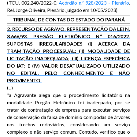
(TCU, 002.248/2022-0,
Acórdão n.º 928/2023 - Plenário
,
Rel. Jorge Oliveira, Plenário, julgado em 10/05/2023)
TRIBUNAL DE CONTAS DO ESTADO DO PARANÁ
2. RECURSO DE AGRAVO. REPRESENTAÇÃO DA LEI N.
8.666/93. PREGÃO ELETRÔNICO N.º 016/2022.
SUPOSTAS IRREGULARIDADES (I) ACERCA DA
TRAMITAÇÃO PROCESSUAL; (II) MODALIDADE DE
LICITAÇÃO INADEQUADA; (III) LICENÇA ESPECÍFICA
DO IAT; E (IV) VALOR DESATUALIZADO UTILIZADO
NO EDITAL. PELO CONHECIMENTO E NÃO
PROVIMENTO.
(...)
"a Agravante alega que o procedimento licitatório na
modalidade Pregão Eletrônico foi inadequado, por se
tratar de contratação de empresa para executar serviços
de conservação da faixa de domínio com podas de árvores
nos trechos rodoviários, considerando um serviço
complexo e não serviço comum. Contudo, verifico que o