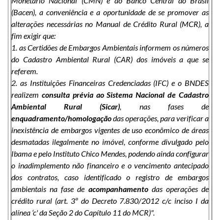
Monetário Nacional (CMN) e ao Banco Central do Brasil
(Bacen), a conveniência e a oportunidade de se promover as
alterações necessárias no Manual de Crédito Rural (MCR), a
fim exigir que:
1. as Certidões de Embargos Ambientais informem os números
do Cadastro Ambiental Rural (CAR) dos imóveis a que se
referem.
2. as Instituições Financeiras Credenciadas (IFC) e o BNDES
realizem
consulta prévia ao Sistema Nacional de Cadastro
Ambiental Rural (Sicar)
, nas fases de
enquadramento/homologação
das operações, para verificar a
inexistência de embargos vigentes de uso econômico de áreas
desmatadas ilegalmente no imóvel, conforme divulgado pelo
Ibama e pelo Instituto Chico Mendes, podendo ainda configurar
o inadimplemento não financeiro e o vencimento antecipado
dos contratos, caso identificado o registro de embargos
ambientais na fase de
acompanhamento
das operações de
crédito rural (art. 3º do Decreto 7.830/2012 c/c inciso I da
alínea ‘c' da Seção 2 do Capítulo 11 do MCR)".