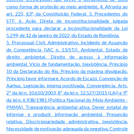
como forma de proteção ao meio ambiente. 4. Afronta ao
art. 225, §3º, da Constituição Federal. 5. Precedentes do
STF. 6. Ação Direta de Inconstitucionalidade julgada
procedente para declarar a inconstitucionalidade da Lei
5.299, de 12 de janeiro de 2022, do Estado de Rondônia.
5. Processual Civil. Administrativo. Incidente de Assunção
de Competência (IAC n. 13/STJ). Ambiental. Estado de
direito ambiental. Direito de acesso à informação
ambiental. Vício de fundamentação. Inexistência. Princípio
10 da Declaração do Rio. Princípio da máxima divulgação.
Princípio favor informare. Acordo de Escazú. Convenção de
Aarhus. Legislação interna positivada. Convergência. Arts.
2º da lei n. 10.650/2003, 8º da lei n. 12.527/2011 (LAI) e 9º
da lei n. 6.938/1981 (Política Nacional do Meio Ambiente -
PNMA). Transparência ambiental ativa. Dever estatal de
informar e produzir informação ambiental. Presunção
relativa. Discricionariedade administrativa. Inexistência.
Necessidade de motivação adequada da negativa. Controle