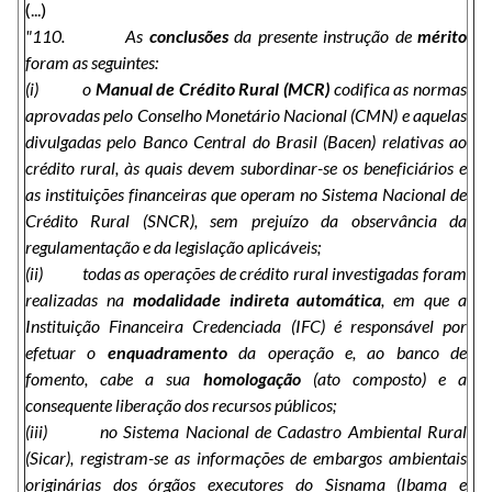
(...)
"110. As
conclusões
da presente instrução de
mérito
foram as seguintes:
(i) o
Manual de Crédito Rural (MCR)
codifica as normas
aprovadas pelo Conselho Monetário Nacional (CMN) e aquelas
divulgadas pelo Banco Central do Brasil (Bacen) relativas ao
crédito rural, às quais devem subordinar-se os beneficiários e
as instituições financeiras que operam no Sistema Nacional de
Crédito Rural (SNCR), sem prejuízo da observância da
regulamentação e da legislação aplicáveis;
(ii) todas as operações de crédito rural investigadas foram
realizadas na
modalidade indireta automática
, em que a
Instituição Financeira Credenciada (IFC) é responsável por
efetuar o
enquadramento
da operação e, ao banco de
fomento, cabe a sua
homologação
(ato composto) e a
consequente liberação dos recursos públicos;
(iii) no Sistema Nacional de Cadastro Ambiental Rural
(Sicar), registram
-
se as informações de embargos ambientais
originárias dos órgãos executores do Sisnama (Ibama e