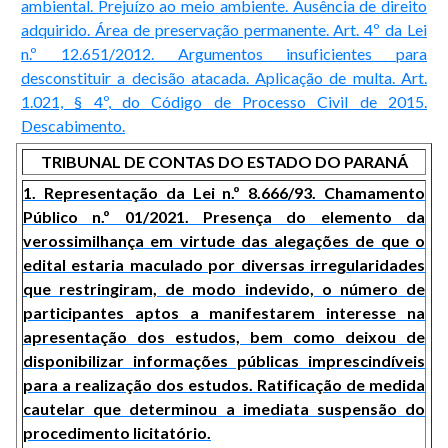
ambiental. Prejuízo ao meio ambiente. Ausência de direito
adquirido. Área de preservação permanente. Art. 4º da Lei
n.º 12.651/2012. Argumentos insuficientes para
desconstituir a decisão atacada. Aplicação de multa. Art.
1.021, § 4º, do Código de Processo Civil de 2015.
Descabimento.
TRIBUNAL DE CONTAS DO ESTADO DO PARANÁ
1. Representação da Lei n.º 8.666/93. Chamamento
Público n.º 01/2021. Presença do elemento da
verossimilhança em virtude das alegações de que o
edital estaria maculado por diversas irregularidades
que restringiram, de modo indevido, o número de
participantes aptos a manifestarem interesse na
apresentação dos estudos, bem como deixou de
disponibilizar informações públicas imprescindíveis
para a realização dos estudos. Ratificação de medida
cautelar que determinou a imediata suspensão do
procedimento licitatório.