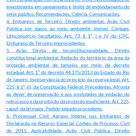
investimento em saneamento e limite de endividamento do
setor público. Recomendações. Ciência. Comunicações.
4. Embargos de Terceiro. Direito ambiental. Ação Civil
Pública por danos ao meio ambiente. Imóvel. Cônjuge.
Litisconsórcio facultativo. Art. 73, § 1º, I e IV, do CPC.
Embargos de Terceiro improcedentes.
5. Ação Direta de Inconstitucionalidade. Direito
constitucional ambiental. Redução do território da área da
proteção ambiental de tamoios por meio de decreto
estadual. Art. 1º do decreto 44.175/2013 do Estado do Rio
de Janeiro. Inobservância do princípio da reserva legal. Art.
225, § 1º, III, da Constituição Federal. Precedentes. Afronta
ao dever de preservação e aos postulados da vedação do
retrocesso e da proibição da proteção insuficiente. Art. 225,
caput, da lei maior. Pedido julgado procedente.
6. Processual Civil. Agravo Interno nos Embargos de
Declaração no Recurso Especial. Código de Processo Civil
de 2015. Aplicabilidade. Ação Civil Pública. Direito