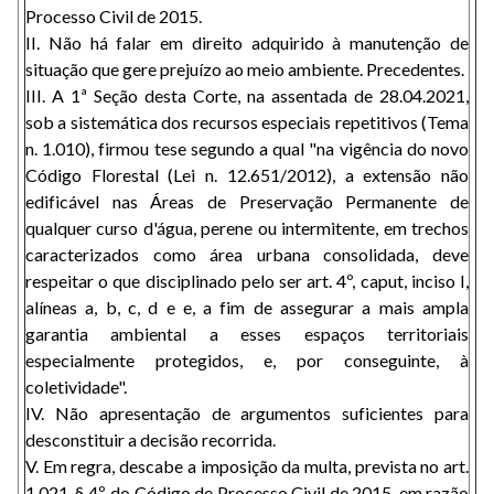
Processo Civil de 2015.
II. Não há falar em direito adquirido à manutenção de
situação que gere prejuízo ao meio ambiente. Precedentes.
III. A 1ª Seção desta Corte, na assentada de 28.04.2021,
sob a sistemática dos recursos especiais repetitivos (Tema
n. 1.010), firmou tese segundo a qual "na vigência do novo
Código Florestal (Lei n. 12.651/2012), a extensão não
edificável nas Áreas de Preservação Permanente de
qualquer curso d'água, perene ou intermitente, em trechos
caracterizados como área urbana consolidada, deve
respeitar o que disciplinado pelo ser art. 4º, caput, inciso I,
alíneas a, b, c, d e e, a fim de assegurar a mais ampla
garantia ambiental a esses espaços territoriais
especialmente protegidos, e, por conseguinte, à
coletividade".
IV. Não apresentação de argumentos suficientes para
desconstituir a decisão recorrida.
V. Em regra, descabe a imposição da multa, prevista no art.
1.021, § 4º, do Código de Processo Civil de 2015, em razão