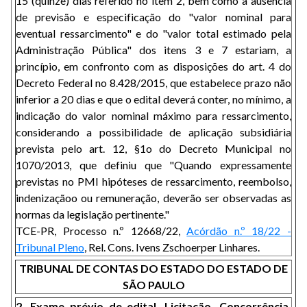
15 (quinze) dias referido no item 2, bem como a ausência
de previsão e especificação do "valor nominal para
eventual ressarcimento" e do "valor total estimado pela
Administração Pública" dos itens 3 e 7 estariam, a
princípio, em confronto com as disposições do art. 4 do
Decreto Federal no 8.428/2015, que estabelece prazo não
inferior a 20 dias e que o edital deverá conter, no mínimo, a
indicação do valor nominal máximo para ressarcimento,
considerando a possibilidade de aplicação subsidiária
prevista pelo art. 12, §1o do Decreto Municipal no
1070/2013, que definiu que "Quando expressamente
previstas no PMI hipóteses de ressarcimento, reembolso,
indenizaçãoo ou remuneração, deverão ser observadas as
normas da legislação pertinente."
TCE-PR, Processo n.º 12668/22,
Acórdão n.º 18/22 -
Tribunal Pleno
, Rel. Cons. Ivens Zschoerper Linhares.
TRIBUNAL DE CONTAS DO ESTADO DO ESTADO DE
SÃO PAULO
2. Exame prévio de edital. Licitação. Concorrência.