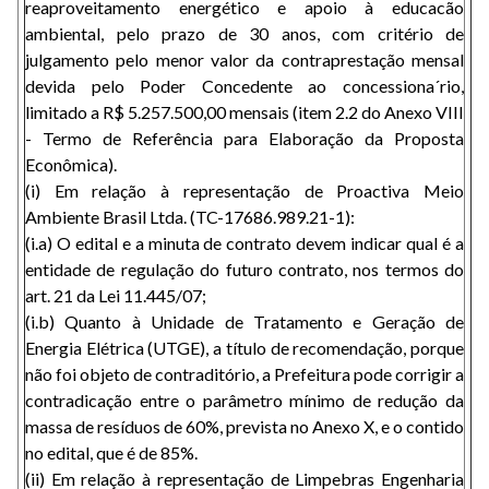
reaproveitamento energético e apoio à educacão
ambiental, pelo prazo de 30 anos, com critério de
julgamento pelo menor valor da contraprestação mensal
devida pelo Poder Concedente ao concessiona´rio,
limitado a R$ 5.257.500,00 mensais (item 2.2 do Anexo VIII
- Termo de Referência para Elaboração da Proposta
Econômica).
(i) Em relação à representação de Proactiva Meio
Ambiente Brasil Ltda. (TC-17686.989.21-1):
(i.a) O edital e a minuta de contrato devem indicar qual é a
entidade de regulação do futuro contrato, nos termos do
art. 21 da Lei 11.445/07;
(i.b) Quanto à Unidade de Tratamento e Geração de
Energia Elétrica (UTGE), a título de recomendação, porque
não foi objeto de contraditório, a Prefeitura pode corrigir a
contradicação entre o parâmetro mínimo de redução da
massa de resíduos de 60%, prevista no Anexo X, e o contido
no edital, que é de 85%.
(ii) Em relação à representação de Limpebras Engenharia