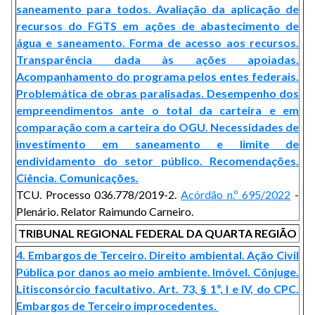
saneamento para todos. Avaliação da aplicação de
recursos do FGTS em ações de abastecimento de
água e saneamento. Forma de acesso aos recursos.
Transparência dada às ações apoiadas.
Acompanhamento do programa pelos entes federais.
Problemática de obras paralisadas. Desempenho dos
empreendimentos ante o total da carteira e em
comparação com a carteira do OGU. Necessidades de
investimento em saneamento e limite de
endividamento do setor público. Recomendações.
Ciência. Comunicações.
TCU. Processo 036.778/2019-2.
Acórdão n.º 695/2022
-
Plenário. Relator Raimundo Carneiro.
TRIBUNAL REGIONAL FEDERAL DA QUARTA REGIÃO
4. Embargos de Terceiro. Direito ambiental. Ação Civil
Pública por danos ao meio ambiente. Imóvel. Cônjuge.
Litisconsórcio facultativo. Art. 73, § 1º, I e IV, do CPC.
Embargos de Terceiro improcedentes.