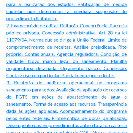
para a realização dos estudos. Ratificação de medida
cautelar que determinou a imediata suspensão do
procedimento licitatório.
2. Exame prévio de edital. Licitação. Concorrência. Parceria
público-privada. Concessão administrativa. Art 28 da lei
11079/04. Norma que se dirige à União Federal. Limite de
comprometimento de receitas. Análise prejudicada. Rito
próprio. Contas anuais. Agência reguladora. Condição de
validade. Novo marco legal do saneamento. Planilha
orçamentária detalhada. Orçamento básico. Concessão.
Conta e risco do particular. Parcialmente procedente.
3. Relatório de auditoria operacional no programa
saneamento para todos. Avaliação da aplicação de recursos
do FGTS em ações de abastecimento de água e
saneamento. Forma de acesso aos recursos. Transparência
dada às ações apoiadas. Acompanhamento do programa
pelos entes federais. Problemática de obras paralisadas.
Desempenho dos empreendimentos ante o total da carteira
e em comparação com a carteira do OGU. Necessidades de