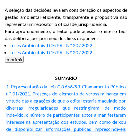
A seleção das decisões leva em consideração os aspectos de
gestão ambiental eficiente, transparente e propositiva não
representa um repositório oficial de jurisprudência.
Para aprofundamento, o leitor pode acessar o inteiro teor
das deliberações por meio dos links disponíveis.
Teses Ambientais TCE/PR - N° 20 / 2022
Teses Ambientais TCE/PR - N° 20 / 2022
SUMÁRIO
1. Representação da Lei n.º 8.666/93. Chamamento Público
n.º 01/2021. Presença do elemento da verossimilhança em
virtude das alegações de que o edital estaria maculado por
diversas irregularidades que restringiram, de modo
indevido, o número de participantes aptos a manifestarem
interesse na apresentação dos estudos, bem como deixou
de disponibilizar informações públicas imprescindíveis