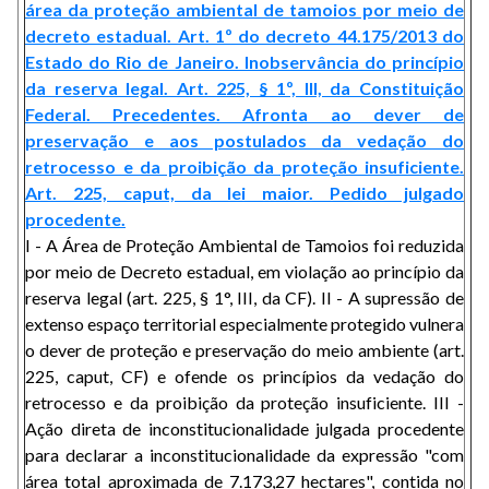
área da proteção ambiental de tamoios por meio de
decreto estadual. Art. 1º do decreto 44.175/2013 do
Estado do Rio de Janeiro. Inobservância do princípio
da reserva legal. Art. 225, § 1º, III, da Constituição
Federal. Precedentes. Afronta ao dever de
preservação e aos postulados da vedação do
retrocesso e da proibição da proteção insuficiente.
Art. 225, caput, da lei maior. Pedido julgado
procedente.
I - A Área de Proteção Ambiental de Tamoios foi reduzida
por meio de Decreto estadual, em violação ao princípio da
reserva legal (art. 225, § 1°, III, da CF). II - A supressão de
extenso espaço territorial especialmente protegido vulnera
o dever de proteção e preservação do meio ambiente (art.
225, caput, CF) e ofende os princípios da vedação do
retrocesso e da proibição da proteção insuficiente. III -
Ação direta de inconstitucionalidade julgada procedente
para declarar a inconstitucionalidade da expressão "com
área total aproximada de 7.173,27 hectares", contida no