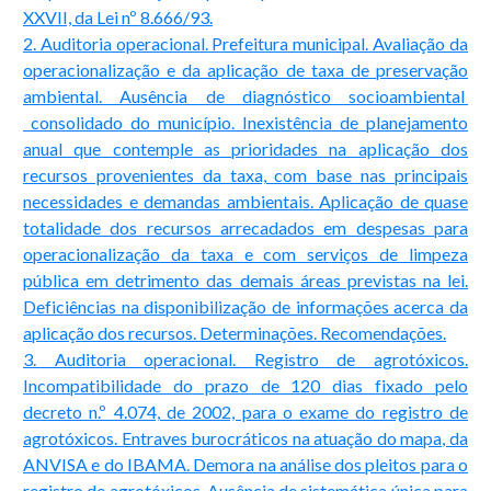
XXVII, da Lei nº 8.666/93.
2. Auditoria operacional. Prefeitura municipal. Avaliação da
operacionalização e da aplicação de taxa de preservação
ambiental. Ausência de diagnóstico socioambiental
consolidado do município. Inexistência de planejamento
anual que contemple as prioridades na aplicação dos
recursos provenientes da taxa, com base nas principais
necessidades e demandas ambientais. Aplicação de quase
totalidade dos recursos arrecadados em despesas para
operacionalização da taxa e com serviços de limpeza
pública em detrimento das demais áreas previstas na lei.
Deficiências na disponibilização de informações acerca da
aplicação dos recursos. Determinações. Recomendações.
3. Auditoria operacional. Registro de agrotóxicos.
Incompatibilidade do prazo de 120 dias fixado pelo
decreto n.º 4.074, de 2002, para o exame do registro de
agrotóxicos. Entraves burocráticos na atuação do mapa, da
ANVISA e do IBAMA. Demora na análise dos pleitos para o
registro de agrotóxicos. Ausência de sistemática única para