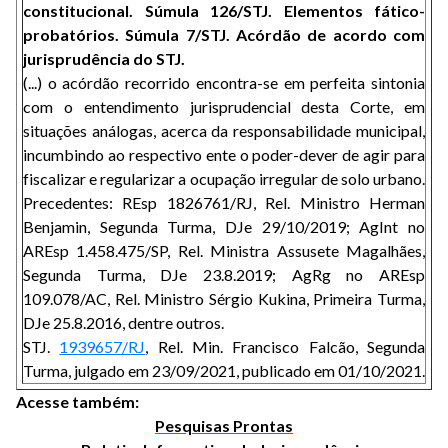
constitucional. Súmula 126/STJ. Elementos fático-
probatórios. Súmula 7/STJ. Acórdão de acordo com
jurisprudência do STJ.
(...) o acórdão recorrido encontra-se em perfeita sintonia
com o entendimento jurisprudencial desta Corte, em
situações análogas, acerca da responsabilidade municipal,
incumbindo ao respectivo ente o poder-dever de agir para
fiscalizar e regularizar a ocupação irregular de solo urbano.
Precedentes: REsp 1826761/RJ, Rel. Ministro Herman
Benjamin, Segunda Turma, DJe 29/10/2019; AgInt no
AREsp 1.458.475/SP, Rel. Ministra Assusete Magalhães,
Segunda Turma, DJe 23.8.2019; AgRg no AREsp
109.078/AC, Rel. Ministro Sérgio Kukina, Primeira Turma,
DJe 25.8.2016, dentre outros.
STJ.
1939657/RJ
, Rel. Min. Francisco Falcão, Segunda
Turma, julgado em 23/09/2021, publicado em 01/10/2021.
Acesse também:
Pesquisas Prontas