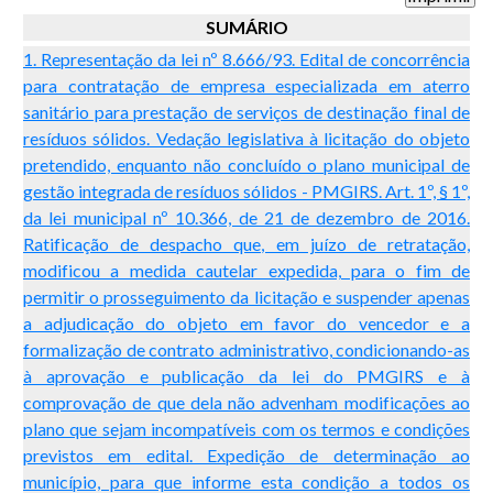
SUMÁRIO
1. Representação da lei nº 8.666/93. Edital de concorrência
para contratação de empresa especializada em aterro
sanitário para prestação de serviços de destinação final de
resíduos sólidos. Vedação legislativa à licitação do objeto
pretendido, enquanto não concluído o plano municipal de
gestão integrada de resíduos sólidos - PMGIRS. Art. 1º, § 1º,
da lei municipal nº 10.366, de 21 de dezembro de 2016.
Ratificação de despacho que, em juízo de retratação,
modificou a medida cautelar expedida, para o fim de
permitir o prosseguimento da licitação e suspender apenas
a adjudicação do objeto em favor do vencedor e a
formalização de contrato administrativo, condicionando-as
à aprovação e publicação da lei do PMGIRS e à
comprovação de que dela não advenham modificações ao
plano que sejam incompatíveis com os termos e condições
previstos em edital. Expedição de determinação ao
município, para que informe esta condição a todos os