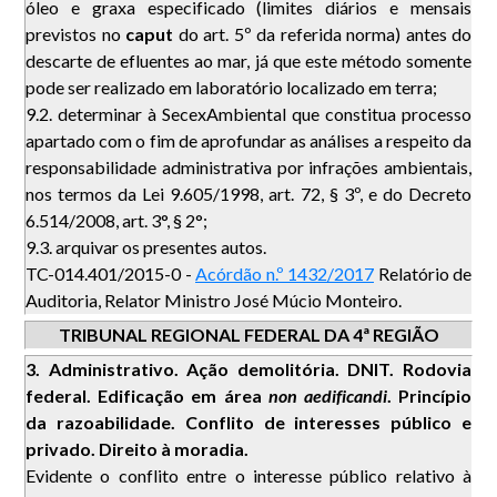
óleo e graxa especificado (limites diários e mensais
previstos no
caput
do art. 5º da referida norma) antes do
descarte de efluentes ao mar, já que este método somente
pode ser realizado em laboratório localizado em terra;
9.2. determinar à SecexAmbiental que constitua processo
apartado com o fim de aprofundar as análises a respeito da
responsabilidade administrativa por infrações ambientais,
nos termos da Lei 9.605/1998, art. 72, § 3º, e do Decreto
6.514/2008, art. 3°, § 2°;
9.3. arquivar os presentes autos.
TC-014.401/2015-0 -
Acórdão n.º 1432/2017
Relatório de
Auditoria, Relator Ministro José Múcio Monteiro.
TRIBUNAL REGIONAL FEDERAL DA 4ª REGIÃO
3. Administrativo. Ação demolitória. DNIT. Rodovia
federal. Edificação em área
non aedificandi
. Princípio
da razoabilidade. Conflito de interesses público e
privado. Direito à moradia.
Evidente o conflito entre o interesse público relativo à