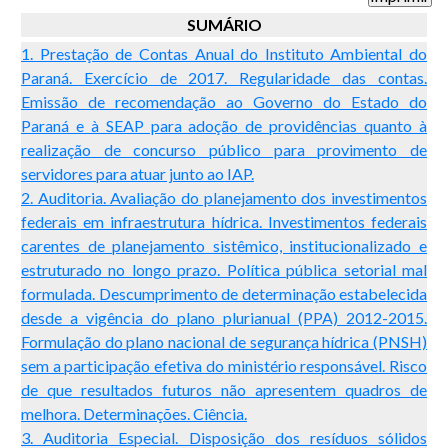
SUMÁRIO
1. Prestação de Contas Anual do Instituto Ambiental do
Paraná. Exercício de 2017. Regularidade das contas.
Emissão de recomendação ao Governo do Estado do
Paraná e à SEAP para adoção de providências quanto à
realização de concurso público para provimento de
servidores para atuar junto ao IAP.
2. Auditoria. Avaliação do planejamento dos investimentos
federais em infraestrutura hídrica. Investimentos federais
carentes de planejamento sistêmico, institucionalizado e
estruturado no longo prazo. Política pública setorial mal
formulada. Descumprimento de determinação estabelecida
desde a vigência do plano plurianual (PPA) 2012-2015.
Formulação do plano nacional de segurança hídrica (PNSH)
sem a participação efetiva do ministério responsável. Risco
de que resultados futuros não apresentem quadros de
melhora. Determinações. Ciência.
3. Auditoria Especial. Disposição dos resíduos sólidos