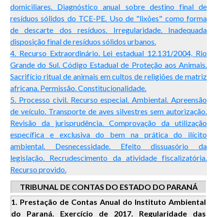
domiciliares. Diagnóstico anual sobre destino final de
resíduos sólidos do TCE-PE. Uso de "lixões" como forma
de descarte dos resíduos. Irregularidade. Inadequada
disposição final de resíduos sólidos urbanos.
4. Recurso Extraordinário. Lei estadual 12.131/2004, Rio
Grande do Sul. Código Estadual de Proteção aos Animais.
Sacrifício ritual de animais em cultos de religiões de matriz
africana. Permissão. Constitucionalidade.
5. Processo civil. Recurso especial. Ambiental. Apreensão
de veículo. Transporte de aves silvestres sem autorização.
Revisão da jurisprudência. Comprovação da utilização
específica e exclusiva do bem na prática do ilícito
ambiental. Desnecessidade. Efeito dissuasório da
legislação. Recrudescimento da atividade fiscalizatória.
Recurso provido.
TRIBUNAL DE CONTAS DO ESTADO DO PARANÁ
1
. Prestação de Contas Anual do Instituto Ambiental
do Paraná. Exercício de 2017. Regularidade das