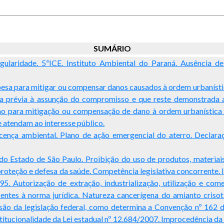
SUMÁRIO
laridade. 5ªICE. Instituto Ambiental do Paraná. Ausência de 
spesa para mitigar ou compensar danos causados à ordem urbanísti
ria prévia à assunção do compromisso e que reste demonstrada
 para mitigação ou compensação de dano à ordem urbanística e
e atendam ao interesse público.
icença ambiental. Plano de ação emergencial do aterro. Declara
7 do Estado de São Paulo. Proibição do uso de produtos, materia
teção e defesa da saúde. Competência legislativa concorrente. Im
995. Autorização de extração, industrialização, utilização e co
acentes à norma jurídica. Natureza cancerígena do amianto crisot
isão da legislação federal, como determina a Convenção nº 162 d
titucionalidade da Lei estadual nº 12.684/2007. Improcedência da