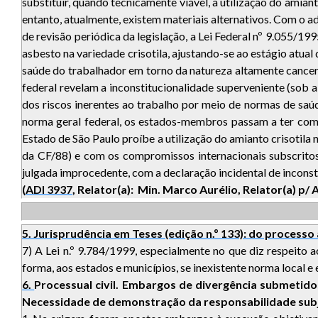
substituir, quando tecnicamente viável, a utilização do amiant
entanto, atualmente, existem materiais alternativos. Com o
de revisão periódica da legislação, a Lei Federal nº 9.055/199
asbesto na variedade crisotila, ajustando-se ao estágio atual 
saúde do trabalhador em torno da natureza altamente cancerígen
federal revelam a inconstitucionalidade superveniente (sob a 
dos riscos inerentes ao trabalho por meio de normas de saúde,
norma geral federal, os estados-membros passam a ter compe
Estado de São Paulo proíbe a utilização do amianto crisotila n
da CF/88) e com os compromissos internacionais subscritos p
julgada improcedente, com a declaração incidental de inconsti
(
ADI 3937
, Relator(a): Min. Marco Aurélio, Relator(a) p/
5. Jurisprudência em Teses (edição n.º 133): do processo 
7) A Lei n.º 9.784/1999, especialmente no que diz respeito 
forma, aos estados e municípios, se inexistente norma local e 
6.
Processual civil. Embargos de divergência submetid
Necessidade de demonstração da responsabilidade sub