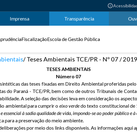
Acessibilida
Imprensa
Transparência
Ouv
sprudência
Fiscalização
Escola de Gestão Pública
bientais
Teses Ambientais TCE/PR - Nº 07 / 201
TESES AMBIENTAIS
Número 07
ntéticas das teses fixadas em Direito Ambiental proferidas pelo 
ntas do Paraná - TCE/PR, bem como de outros Tribunais de Contas
bilidade. A seleção das decisões leva em consideração os aspectos
ação ambiental para cumprir o
eixo verde
do texto constitucional de 
ssencial à sadia qualidade de vida, impondo-se ao poder público e à co
ca para a preservação do meio ambiente.
deliberações por meio dos links disponíveis. As informações aqui a