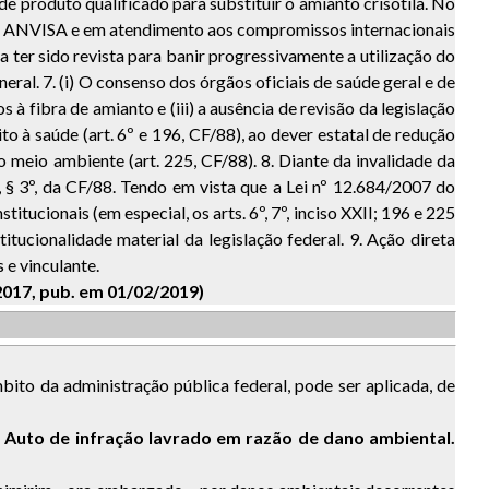
 de produto qualificado para substituir o amianto crisotila. No
ela ANVISA e em atendimento aos compromissos internacionais
ia ter sido revista para banir progressivamente a utilização do
eral. 7. (i) O consenso dos órgãos oficiais de saúde geral e de
 à fibra de amianto e (iii) a ausência de revisão da legislação
to à saúde (art. 6º e 196, CF/88), ao dever estatal de redução
do meio ambiente (art. 225, CF/88). 8. Diante da invalidade da
 § 3º, da CF/88. Tendo em vista que a Lei nº 12.684/2007 do
tucionais (em especial, os arts. 6º, 7º, inciso XXII; 196 e 225
tucionalidade material da legislação federal. 9. Ação direta
 e vinculante.
/2017, pub. em 01/02/2019)
bito da administração pública federal, pode ser aplicada, de
. Auto de infração lavrado em razão de dano ambiental.