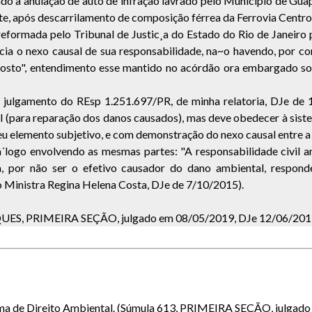
o a anulação de auto de infração lavrado pelo Município de Gua
e, após descarrilamento de composição férrea da Ferrovia Centro 
reformada pelo Tribunal de Justic¸a do Estado do Rio de Janeiro
ia o nexo causal de sua responsabilidade, na~o havendo, por con
imposto", entendimento esse mantido no acórdão ora embargado so
julgamento do REsp 1.251.697/PR, de minha relatoria, DJe de 17
l (para reparação dos danos causados), mas deve obedecer à sistem
 elemento subjetivo, e com demonstração do nexo causal entre a 
logo envolvendo as mesmas partes: "A responsabilidade civil am
rga, por não ser o efetivo causador do dano ambiental, respo
 Ministra Regina Helena Costa, DJe de 7/10/2015).
UES, PRIMEIRA SEÇÃO, julgado em 08/05/2019, DJe 12/06/201
tema de Direito Ambiental. (Súmula 613, PRIMEIRA SEÇÃO, julgad