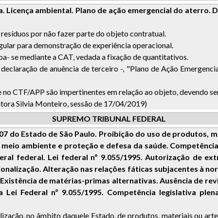
 Licença ambiental. Plano de ação emergencial do aterro. D
resíduos por não fazer parte do objeto contratual.
gular para demonstração de experiência operacional.
oa- se mediante a CAT, vedada a fixação de quantitativos.
 a declaração de anuência de terceiro -, "Plano de Ação Emergenc
 no CTF/APP são impertinentes em relação ao objeto, devendo ser
atora Silvia Monteiro, sessão de 17/04/2019)
SUPREMO TRIBUNAL FEDERAL
2007 do Estado de São Paulo. Proibição do uso de produtos, 
eio ambiente e proteção e defesa da saúde. Competência le
eral federal. Lei federal nº 9.055/1995. Autorização de ext
ionalização. Alteração nas relações fáticas subjacentes à nor
 Existência de matérias-primas alternativas. Ausência de re
a Lei Federal nº 9.055/1995. Competência legislativa plen
tilização, no âmbito daquele Estado, de produtos, materiais ou ar