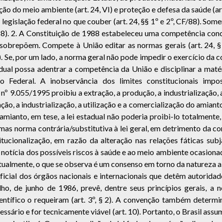
ão do meio ambiente (art. 24, VI) e proteção e defesa da saúde (a
egislação federal no que couber (art. 24, §§ 1º e 2º, CF/88). Somen
F/88). 2. A Constituição de 1988 estabeleceu uma competência con
sobrepõem. Compete à União editar as normas gerais (art. 24, § 
º). Se, por um lado, a norma geral não pode impedir o exercício da
tadual possa adentrar a competência da União e disciplinar a maté
o Federal. A inobservância dos limites constitucionais impo
al nº 9.055/1995 proibiu a extração, a produção, a industrialização,
ração, a industrialização, a utilização e a comercialização do amia
o amianto, em tese, a lei estadual não poderia proibi-lo totalment
as norma contrária/substitutiva à lei geral, em detrimento da comp
ucionalização, em razão da alteração nas relações fáticas subj
 notícia dos possíveis riscos à saúde e ao meio ambiente ocasionado
 atualmente, o que se observa é um consenso em torno da natureza a
icial dos órgãos nacionais e internacionais que detêm autoridad
o, de junho de 1986, prevê, dentre seus princípios gerais, a n
ntífico o requeiram (art. 3º, § 2). A convenção também determi
sário e for tecnicamente viável (art. 10). Portanto, o Brasil assu