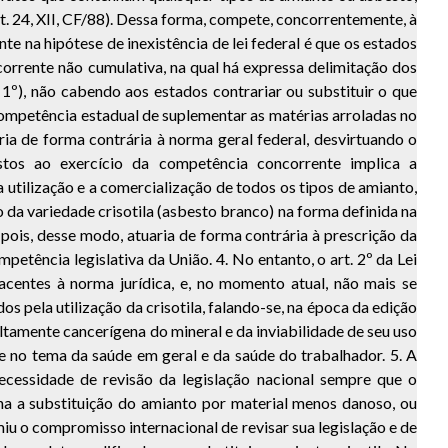
rt. 24, XII, CF/88). Dessa forma, compete, concorrentemente, à
te na hipótese de inexistência de lei federal é que os estados
corrente não cumulativa, na qual há expressa delimitação dos
1º), não cabendo aos estados contrariar ou substituir o que
 competência estadual de suplementar as matérias arroladas no
ria de forma contrária à norma geral federal, desvirtuando o
stos ao exercício da competência concorrente implica a
 a utilização e a comercialização de todos os tipos de amianto,
nto da variedade crisotila (asbesto branco) na forma definida na
e, pois, desse modo, atuaria de forma contrária à prescrição da
etência legislativa da União. 4. No entanto, o art. 2º da Lei
acentes à norma jurídica, e, no momento atual, não mais se
s pela utilização da crisotila, falando-se, na época da edição
ltamente cancerígena do mineral e da inviabilidade de seu uso
e no tema da saúde em geral e da saúde do trabalhador. 5. A
ecessidade de revisão da legislação nacional sempre que o
na a substituição do amianto por material menos danoso, ou
miu o compromisso internacional de revisar sua legislação e de