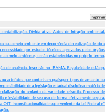
contabilização. Dívida ativa. Autos de infração ambiental.
ca ou ao meio ambiente em decorrência de realização de obra
 a necessidade por estudos técnicos aprovados pelos órgãos
 ao meio ambiente, se não estabelecidas no próprio termo,
ção de anuência. Inscrição no IBAMA. Regularidade ctf/app.
is ou artefatos que contenham quaisquer tipos de amianto ou
possibilidade de a legislação estadual disciplinar matéria de
mercialização do amianto da variedade crisotila. Processo de
ila e inviabilidade de seu uso de forma efetivamente segura.
a OIT. Inconstitucionalidade superveniente da Lei Federal nº
 ação.