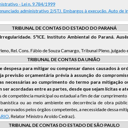
istrativo - Lei n. 9.784/1999
 enunciado administrativo 2/STJ. Embargos à execução. Auto de 
TRIBUNAL DE CONTAS DO ESTADO DO PARANÁ
rregularidade. 5
ª
ICE. Instituto Ambiental do Paraná. Ausên
Pleno, Rel. Cons. Fábio de Souza Camargo, Tribunal Pleno, julga
TRIBUNAL DE CONTAS DA UNIÃO
 de despesa para mitigar ou compensar danos causados à or
 haja previsão orçamentária prévia à assunção do compromi
as necessárias ao cumprimento do termo para mitigação o
ser acordadas entre as partes, desde que sejam lícitas e at
sas de competência municipal ou estadual a fim de dar cumprime
banística ou ao meio ambiente em decorrência de obra pública
cos aprovados pelos órgãos competentes, a necessidade dessa mit
ÁRIO
, Relator Ministro Aroldo Cedraz).
TRIBUNAL DE CONTAS DO ESTADO DE SÃO PAULO