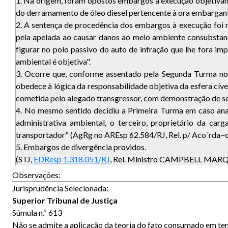
1. Na origem, foram opostos embargos à execução objetivand
do derramamento de óleo diesel pertencente à ora embargant
2. A sentença de procedência dos embargos à execução foi 
pela apelada ao causar danos ao meio ambiente consubstanc
figurar no polo passivo do auto de infração que lhe fora 
ambiental é objetiva".
3. Ocorre que, conforme assentado pela Segunda Turma no 
obedece à lógica da responsabilidade objetiva da esfera cíve
cometida pelo alegado transgressor, com demonstração de seu
4. No mesmo sentido decidiu a Primeira Turma em caso ana´
administrativa ambiental, o terceiro, proprietário da ca
transportador" (AgRg no AREsp 62.584/RJ, Rel. p/ Aco´rda~o
5. Embargos de divergência providos.
(STJ,
EDResp 1.318.051/RJ
, Rel. Ministro CAMPBELL MARQ
Observações:
Jurisprudência Selecionada:
Superior Tribunal de Justiça
Súmula n.º 613
Não se admite a aplicação da teoria do fato consumado em 