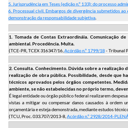
5. Jurisprudência em Teses (edição n.º 133): do processo admin
6. Processual civil. Embargos de divergência submetidos ao
demonstração da responsabilidade subjetiva
.
1.
Tomada de Contas Extraordináia. Comunicação de I
ambiental. Procedência. Multa.
(TCE-PR, TCEX 316347/16,
Acórdão n.º 1799/18
- Tribunal 
2. Consulta. Conhecimento. Dúvida sobre a realização
realização de obra pública. Possibilidade, desde que
técnicos aprovados pelos órgãos competentes. Medid
ambiente, se não estabelecidas no próprio termo, devem 
É legal entidade ou órgão público federal realizarem despe
vistas a mitigar ou compensar danos causados à ordem ur
orçamentária e esteja demonstrada, mediante estudos técni
(TCU, Proc. 033.707/2013-8,
Acórdão n.º 2928/2014-PLEN