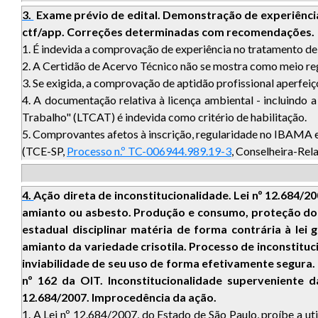
3.
Exame prévio de edital. Demonstração de experiência.
ctf/app. Correções determinadas com recomendações.
1. É indevida a comprovação de experiência no tratamento de 
2. A Certidão de Acervo Técnico não se mostra como meio re
3. Se exigida, a comprovação de aptidão profissional aperfeiç
4. A documentação relativa à licença ambiental - incluindo
Trabalho" (LTCAT) é indevida como critério de habilitação.
5. Comprovantes afetos à inscrição, regularidade no IBAMA e
(TCE-SP,
Processo n.º TC-006944.989.19-3
, Conselheira-Rel
4.
Ação direta de inconstitucionalidade. Lei nº 12.684/
amianto ou asbesto. Produção e consumo, proteção do m
estadual disciplinar matéria de forma contrária à lei g
amianto da variedade crisotila. Processo de inconstituc
inviabilidade de seu uso de forma efetivamente segura.
nº 162 da OIT. Inconstitucionalidade superveniente d
12.684/2007. Improcedência da ação.
1. A Lei nº 12.684/2007, do Estado de São Paulo, proíbe a u