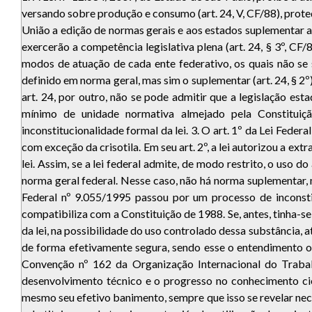
versando sobre produção e consumo (art. 24, V, CF/88), proteç
União a edição de normas gerais e aos estados suplementar a l
exercerão a competência legislativa plena (art. 24, § 3º, C
modos de atuação de cada ente federativo, os quais não se 
definido em norma geral, mas sim o suplementar (art. 24, § 2
art. 24, por outro, não se pode admitir que a legislação es
mínimo de unidade normativa almejado pela Constituiçã
inconstitucionalidade formal da lei. 3. O art. 1º da Lei Feder
com exceção da crisotila. Em seu art. 2º, a lei autorizou a ext
lei. Assim, se a lei federal admite, de modo restrito, o uso d
norma geral federal. Nesse caso, não há norma suplementar, m
Federal nº 9.055/1995 passou por um processo de inconstit
compatibiliza com a Constituição de 1988. Se, antes, tinha-se
da lei, na possibilidade do uso controlado dessa substância,
de forma efetivamente segura, sendo esse o entendimento of
Convenção nº 162 da Organização Internacional do Trabalh
desenvolvimento técnico e o progresso no conhecimento cie
mesmo seu efetivo banimento, sempre que isso se revelar neces