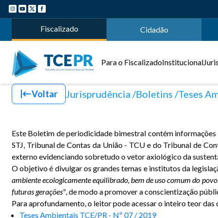
Fiscalizado
Cidadão
Para o Fiscalizado
Institucional
Juri
Jurisprudência
Boletins
Teses Am
Voltar
Este Boletim de periodicidade bimestral contém informações si
STJ, Tribunal de Contas da União - TCU e do Tribunal de Co
externo evidenciando sobretudo o vetor axiológico da sustenta
O objetivo é divulgar os grandes temas e institutos da legisl
ambiente ecologicamente equilibrado, bem de uso comum do povo e e
futuras gerações"
, de modo a promover a conscientização públi
Para aprofundamento, o leitor pode acessar o inteiro teor das 
Teses Ambientais TCE/PR - Nº 07 / 2019