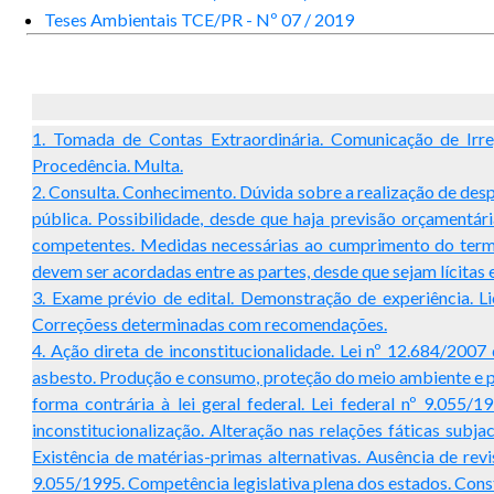
Teses Ambientais TCE/PR - Nº 07 / 2019
1. Tomada de Contas Extraordinária. Comunicação de Irregu
Procedência. Multa.
2. Consulta. Conhecimento. Dúvida sobre a realização de de
pública. Possibilidade, desde que haja previsão orçamentá
competentes. Medidas necessárias ao cumprimento do termo
devem ser acordadas entre as partes, desde que sejam lícitas 
3. Exame prévio de edital. Demonstração de experiência. L
Correçõess determinadas com recomendações.
4. Ação direta de inconstitucionalidade. Lei nº 12.684/200
asbesto. Produção e consumo, proteção do meio ambiente e pro
forma contrária à lei geral federal. Lei federal nº 9.055/1
inconstitucionalização. Alteração nas relações fáticas subj
Existência de matérias-primas alternativas. Ausência de rev
9.055/1995. Competência legislativa plena dos estados. Cons