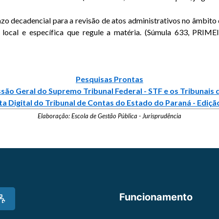
azo decadencial para a revisão de atos administrativos no âmbito
rma local e específica que regule a matéria. (Súmula 633, P
Pesquisas Prontas
são Geral do Supremo Tribunal Federal - STF e os Tribunais 
ta Digital do Tribunal de Contas do Estado do Paraná - Edição
Elaboração: Escola de Gestão Pública - Jurisprudência
Funcionamento