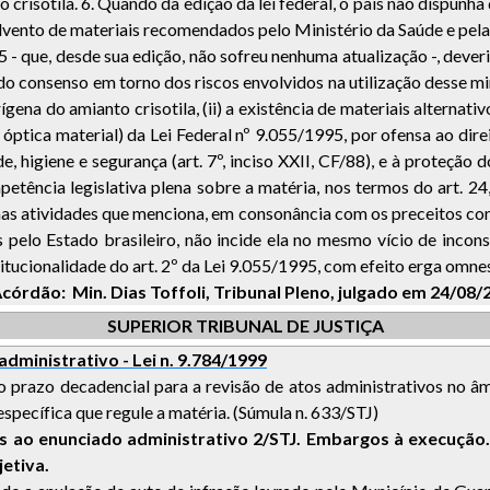
o crisotila. 6. Quando da edição da lei federal, o país não dispunha
 advento de materiais recomendados pelo Ministério da Saúde e p
5 - que, desde sua edição, não sofreu nenhuma atualização -, dever
do consenso em torno dos riscos envolvidos na utilização desse min
a do amianto crisotila, (ii) a existência de materiais alternativos
óptica material) da Lei Federal nº 9.055/1995, por ofensa ao direi
 higiene e segurança (art. 7º, inciso XXII, CF/88), e à proteção 
tência legislativa plena sobre a matéria, nos termos do art. 24,
as atividades que menciona, em consonância com os preceitos consti
elo Estado brasileiro, não incide ela no mesmo vício de inconsti
tucionalidade do art. 2º da Lei 9.055/1995, com efeito erga omnes
 Acórdão: Min. Dias Toffoli, Tribunal Pleno, julgado em 24/08
SUPERIOR TRIBUNAL DE JUSTIÇA
administrativo - Lei n. 9.784/1999
ao prazo decadencial para a revisão de atos administrativos no âm
específica que regule a matéria. (Súmula n. 633/STJ)
os ao enunciado administrativo 2/STJ. Embargos à execução
jetiva
.