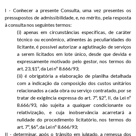
I - Conhecer a presente Consulta, uma vez presentes os
pressupostos de admissibilidade, e, no mérito, pela resposta
à consulta nos seguintes termos:
(i) apenas em circunstâncias específicas, de caráter
técnico ou econômico, atinentes às peculiaridades do
licitante, é possível autorizar a aglutinação de serviços
a serem licitados em lote único, desde que devida e
expressamente motivado pelo gestor, nos termos do
art. 23, §1º, da Lei nº 8.666/93;
(ii) é obrigatória a elaboração de planilha detalhada
com a indicação da composição dos custos unitários
relacionados a cada obra ou serviço contratado, por se
tratar de exigência expressa do art. 7º, §2º, II, da Lei nº
8.666/93, não sujeita a qualquer condicionante ou
relativização, e cuja inobservância acarretará a
nulidade do procedimento licitatório, nos termos do
art. 7º, §6º, da Lei nº 8.666/93;
II - determinar, após o trânsito em julgado, a remessa dos