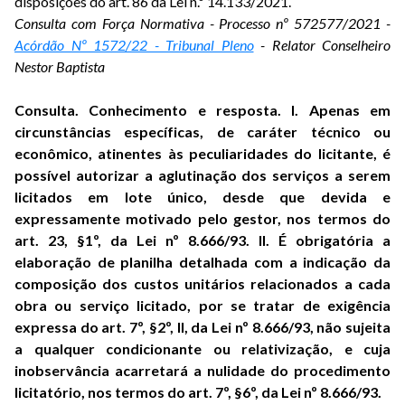
disposições do art. 86 da Lei n.º 14.133/2021.
Consulta com Força Normativa - Processo nº 572577/2021 -
Acórdão Nº 1572/22 - Tribunal Pleno
- Relator Conselheiro
Nestor Baptista
Consulta. Conhecimento e resposta. I. Apenas em
circunstâncias específicas, de caráter técnico ou
econômico, atinentes às peculiaridades do licitante, é
possível autorizar a aglutinação dos serviços a serem
licitados em lote único, desde que devida e
expressamente motivado pelo gestor, nos termos do
art. 23, §1º, da Lei nº 8.666/93. II. É obrigatória a
elaboração de planilha detalhada com a indicação da
composição dos custos unitários relacionados a cada
obra ou serviço licitado, por se tratar de exigência
expressa do art. 7º, §2º, II, da Lei nº 8.666/93, não sujeita
a qualquer condicionante ou relativização, e cuja
inobservância acarretará a nulidade do procedimento
licitatório, nos termos do art. 7º, §6º, da Lei nº 8.666/93.