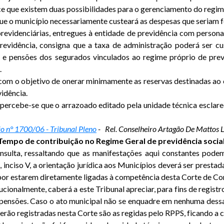
ece que existem duas possibilidades para o gerenciamento do regim
ue o município necessariamente custeará as despesas que seriam fe
evidenciárias, entregues à entidade de previdência com personal
Previdência, consigna que a taxa de administração poderá ser cu
e pensões dos segurados vinculados ao regime próprio de previdê
.
o com o objetivo de onerar minimamente as reservas destinadas ao 
idência.
o percebe-se que o arrazoado editado pela unidade técnica esclar
o n° 1700/06 - Tribunal Pleno
- Rel. Conselheiro Artagão De Mattos 
Tempo de contribuição no Regime Geral de previdência social
onsulta, ressaltando que as manifestações aqui constantes podem 
, inciso V, a orientação jurídica aos Municípios deverá ser presta
por estarem diretamente ligadas à competência desta Corte de Co
cionalmente, caberá a este Tribunal apreciar, para fins de regist
pensões. Caso o ato municipal não se enquadre em nenhuma dessa
serão registradas nesta Corte são as regidas pelo RPPS, ficando 