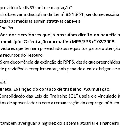
e previdência (INSS) pela readaptação?
 observar a disciplina da Lei nº 8.213/91, sendo necessária,
tadas as medidas administrativas cabíveis.
 Bonilha
es dos servidores que já possuíam direito ao benefício
município. Orientação normativa MPS/SPS nº 02/2009.
ervidores que tenham preenchido os requisitos para a obtenção
m recursos do Tesouro.
GPS em decorrência da extinção do RPPS, desde que preenchidos
o de previdência complementar, sob pena de o ente obrigar-se a
ral.
direta. Extinção do contato de trabalho. Acumulação.
nsolidação das Leis do Trabalho (CLT), seja ele vinculado à
ventos de aposentadoria com a remuneração do emprego público.
também averiguar a higidez do sistema atuarial e financeiro,