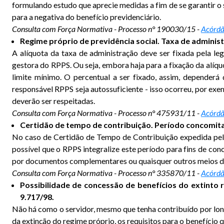
formulando estudo que aprecie medidas a fim de se garantir o 
para a negativa do benefício previdenciário.
Consulta com Força Normativa - Processo n° 190030/15 -
Acórdã
Regime próprio de previdência social. Taxa de administ
A alíquota da taxa de administração deve ser fixada pela l
gestora do RPPS. Ou seja, embora haja para a fixação da alí
limite mínimo. O percentual a ser fixado, assim, dependerá d
responsável RPPS seja autossuficiente - isso ocorreu, por exe
deverão ser respeitadas.
Consulta com Força Normativa - Processo n° 475931/11 -
Acórdã
Certidão de tempo de contribuição. Período concomi
No caso de Certidão de Tempo de Contribuição expedida pel
possível que o RPPS integralize este período para fins de co
por documentos complementares ou quaisquer outros meios d
Consulta com Força Normativa - Processo n° 335870/11 -
Acórdã
Possibilidade de concessão de benefícios do extinto r
9.717/98.
Não há como o servidor, mesmo que tenha contribuído por long
da extinção do regime próprio, os requisitos para o benefício q