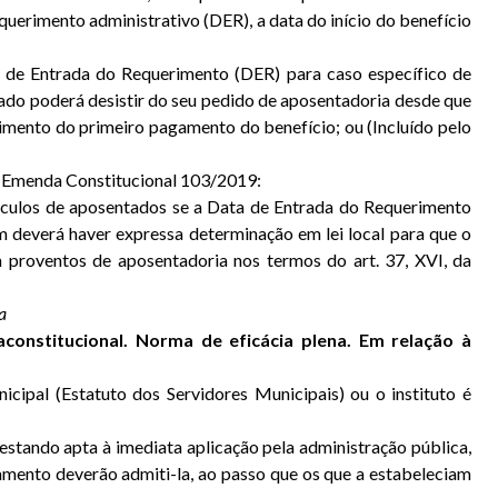
equerimento administrativo (DER), a data do início do benefício
a de Entrada do Requerimento (DER) para caso específico de
gurado poderá desistir do seu pedido de aposentadoria desde que
bimento do primeiro pagamento do benefício; ou (Incluído pelo
 a Emenda Constitucional 103/2019:
nculos de aposentados se a Data de Entrada do Requerimento
 deverá haver expressa determinação em lei local para que o
 proventos de aposentadoria nos termos do art. 37, XVI, da
ha
aconstitucional. Norma de eficácia plena. Em relação à
cipal (Estatuto dos Servidores Municipais) ou o instituto é
, estando apta à imediata aplicação pela administração pública,
amento deverão admiti-la, ao passo que os que a estabeleciam