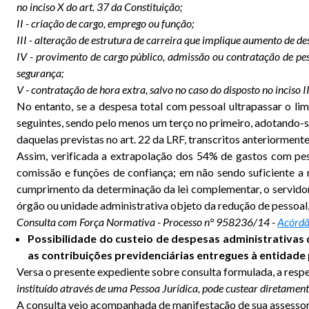
no inciso X do art. 37 da Constituição;
II - criação de cargo, emprego ou função;
III - alteração de estrutura de carreira que implique aumento de de
IV - provimento de cargo público, admissão ou contratação de pes
segurança;
V - contratação de hora extra, salvo no caso do disposto no inciso II
No entanto, se a despesa total com pessoal ultrapassar o lim
seguintes, sendo pelo menos um terço no primeiro, adotando-se
daquelas previstas no art. 22 da LRF, transcritos anteriormente
Assim, verificada a extrapolação dos 54% de gastos com pe
comissão e funções de confiança; em não sendo suficiente a 
cumprimento da determinação da lei complementar, o servidor
órgão ou unidade administrativa objeto da redução de pessoal,
Consulta com Força Normativa - Processo n° 958236/14 -
Acórdã
Possibilidade do custeio de despesas administrativas
as contribuições previdenciárias entregues à entidade 
Versa o presente expediente sobre consulta formulada, a resp
instituído através de uma Pessoa Jurídica, pode custear diretamen
A consulta veio acompanhada de manifestação de sua assessoria