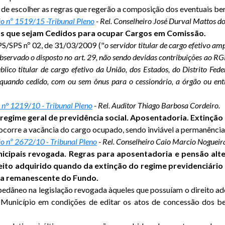
e de escolher as regras que regerão a composição dos eventuais ben
o nº 1519/15 -Tribunal Pleno
- Rel. Conselheiro José Durval Mattos d
vos que sejam Cedidos para ocupar Cargos em Comissão.
S/SPS nº 02, de 31/03/2009 ("
o servidor titular de cargo efetivo 
observado o disposto no art. 29, não sendo devidas contribuições ao
úblico titular de cargo efetivo da União, dos Estados, do Distrito Fe
 - quando cedido, com ou sem ônus para o cessionário, a órgão ou ent
n° 1219/10 - Tribunal Pleno
- Rel. Auditor Thiago Barbosa Cordeiro.
regime geral de previdência social. Aposentadoria. Extinção 
 ocorre a vacância do cargo ocupado, sendo inviável a permanência
o nº 2672/10 - Tribunal Pleno
- Rel. Conselheiro Caio Marcio Nogueir
unicipais revogada. Regras para aposentadoria e pensão al
ito adquirido quando da extinção do regime previdenciário 
rba remanescente do Fundo.
pedâneo na legislação revogada àqueles que possuíam o direito ad
Município em condições de editar os atos de concessão dos benef