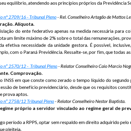
seu equilíbrio, atendendo aos princípios próprios da Previdência
o n° 2709/16 - Tribunal Pleno
- Rel. Conselheiro Artagão de Mattos Le
ração. Alíquota.
egislação do ente federativo apenas na medida necessária para c
quota um limite máximo de 2% sobre o total das remunerações, pro
a efetiva necessidade da unidade gestora. É possível, inclusive
mplo, com o Paraná Previdência. Ressalte-se, por fim, que todas 
o nº 2570/12 - Tribunal Pleno
- Relator Conselheiro Caio Marcio Nog
tante. Comprovação.
o INSS em que conste como zerado o tempo líquido do segundo pe
ncessão de benefício previdenciário, desde que os requisitos cons
e prova aptos.
o nº 2758/12 Tribunal Pleno
- Relator Conselheiro Nestor Baptista.
egime próprio a servidor vinculado ao regime geral de previd
o período a RPPS, optar sem respaldo em direito adquirido pelo r
ue pleiteia.