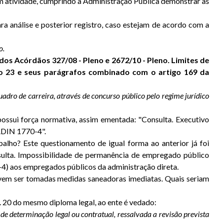
em atividade, cumprindo a Administração Pública demonstrar as
a análise e posterior registro, caso estejam de acordo com a
o.
os Acórdãos 327/08 - Pleno e 2672/10 - Pleno. Limites de
go 23 e seus parágrafos combinado com o artigo 169 da
dro de carreira, através de concurso público pelo regime jurídico
possui força normativa, assim ementada: "Consulta. Executivo
 ADIN 1770-4".
lho? Este questionamento de igual forma ao anterior já foi
sulta. Impossibilidade de permanência de empregado público
-4) aos empregados públicos da administração direta.
evem ser tomadas medidas saneadoras imediatas. Quais seriam
. 20 do mesmo diploma legal, ao ente é vedado:
de determinação legal ou contratual, ressalvada a revisão prevista