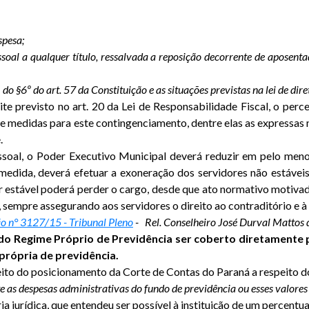
spesa;
soal a qualquer título, ressalvada a reposição decorrente de aposenta
 do §6º do art. 57 da Constituição e as situações previstas na lei de dir
ite previsto no art. 20 da Lei de Responsabilidade Fiscal, o per
 medidas para este contingenciamento, dentre elas as expressas no
.
ssoal, o Poder Executivo Municipal deverá reduzir em pelo me
medida, deverá efetuar a exoneração dos servidores não estávei
 estável poderá perder o cargo, desde que ato normativo motivado
 sempre assegurando aos servidores o direito ao contraditório e à
o n° 3127/15 - Tribunal Pleno
- Rel. Conselheiro José Durval Mattos 
 do Regime Próprio de Previdência ser coberto diretamente 
própria de previdência.
eito do posicionamento da Corte de Contas do Paraná a respeito 
te as despesas administrativas do fundo de previdência ou esses valore
 jurídica, que entendeu ser possível à instituição de um percentu