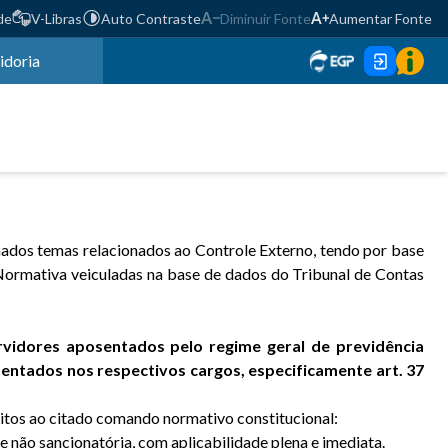
de
V-Libras
Auto Contraste
Diminuir Fonte
Aumentar Fonte
idoria
inados temas relacionados ao Controle Externo, tendo por base
 Normativa veiculadas na base de dados do Tribunal de Contas
vidores aposentados pelo regime geral de previdência
entados nos respectivos cargos, especificamente art. 37
jeitos ao citado comando normativo constitucional:
e não sancionatória, com aplicabilidade plena e imediata.