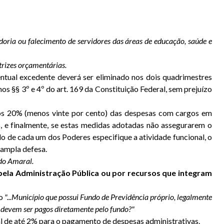
doria ou falecimento de servidores das áreas de educação, saúde e
etrizes orçamentárias.
centual excedente deverá ser eliminado nos dois quadrimestres
s §§ 3º e 4º do art. 169 da Constituição Federal, sem prejuízo
nos 20% (menos vinte por cento) das despesas com cargos em
s, e finalmente, se estas medidas adotadas não assegurarem o
 de cada um dos Poderes especifique a atividade funcional, o
 ampla defesa.
do Amaral.
pela Administração Pública ou por recursos que integram
do
"...Município que possui Fundo de Previdência próprio, legalmente
s devem ser pagos diretamente pelo fundo?"
al de até 2% para o pagamento de despesas administrativas.