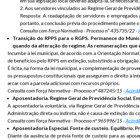
em sua legislação local deverão adaptá-la, se necessário
2. Aos servidores vinculados ao Regime Geral de Previdê
Resposta: A readaptação de servidores e empregados pú
portanto, a conclusão prévia do procedimento perante o 
Consulta com Força Normativa - Processo nº 435735/22 -
Transição do RPPS para o RGPS. Permanece do Municíp
quando da alteração do regime. As remunerações que 
Incumbe à lei municipal, de acordo com a Orientação Normativ
de benefícios pelo RPPS em extinção, subsistindo a obrigação
É licita, na forma da lei municipal, a complementação de pro
os pressupostos constitucionais que assegurem o direito à int
arcar com a parcela adicional com recursos próprios.
Consulta com Força Normativa -
Processo n° 487245/15 -
Acórdã
Aposentadoria. Regime Geral de Previdência Social. Emp
A aposentadoria voluntária, via Regime Geral de Previdênci
Administração direta ou indireta, não é causa de extinção do
Consulta com Força Normativa - Processo n° 965996/15 -
Acórdã
Aposentadoria Especial. Fonte de custeio. Equilíbrio. Pr
Diante da ausência de prévia fonte de custeio para as apose