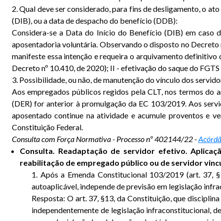
2. Qual deve ser considerado, para fins de desligamento, o ato
(DIB), ou a data de despacho do benefício (DDB):
Considera-se a Data do Início do Benefício (DIB) em caso 
aposentadoria voluntária. Observando o disposto no Decreto nº 
manifeste essa intenção e requeira o arquivamento definitivo
Decreto nº 10.410, de 2020); II - efetivação do saque do FGTS 
3. Possibilidade, ou não, de manutenção do vínculo dos servi
Aos empregados públicos regidos pela CLT, nos termos do a
(DER) for anterior à promulgação da EC 103/2019. Aos servi
aposentado continue na atividade e acumule proventos e ve
Constituição Federal.
Consulta com Força Normativa - Processo nº 402144/22 -
Acórdã
Consulta. Readaptação de servidor efetivo. Aplicaçã
reabilitação de empregado público ou de servidor vinc
1. Após a Emenda Constitucional 103/2019 (art. 37, §1
autoaplicável, independe de previsão em legislação infr
Resposta: O art. 37, §13, da Constituição, que disciplin
independentemente de legislação infraconstitucional, 