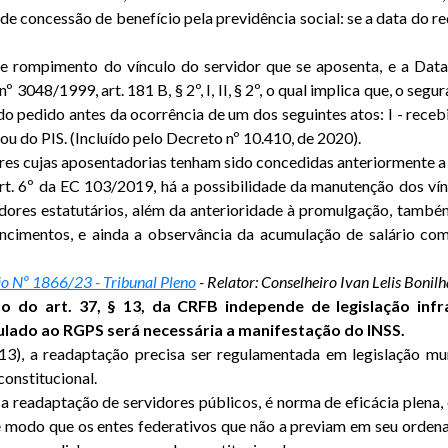
 de concessão de benefício pela previdência social: se a data do r
de rompimento do vínculo do servidor que se aposenta, e a Dat
3048/1999, art. 181 B, § 2º, I, II, § 2º, o qual implica que, o se
 do pedido antes da ocorrência de um dos seguintes atos: I - rece
ou do PIS. (Incluído pelo Decreto nº 10.410, de 2020).
dores cujas aposentadorias tenham sido concedidas anteriormente
rt. 6º da EC 103/2019, há a possibilidade da manutenção dos ví
dores estatutários, além da anterioridade à promulgação, também
ncimentos, e ainda a observância da acumulação de salário com
o Nº 1866/23 - Tribunal Pleno
- Relator: Conselheiro Ivan Lelis Bonil
o do art. 37, § 13, da CRFB independe de legislação infr
ulado ao RGPS será necessária a manifestação do INSS.
3), a readaptação precisa ser regulamentada em legislação muni
aconstitucional.
a a readaptação de servidores públicos, é norma de eficácia plena
de modo que os entes federativos que não a previam em seu orden