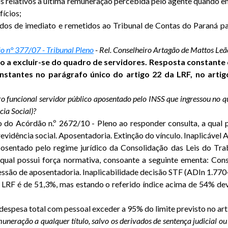
os relativos à última remuneração percebida pelo agente quando 
fícios;
os de imediato e remetidos ao Tribunal de Contas do Paraná par
o n° 377/07 - Tribunal Pleno
- Rel. Conselheiro Artagão de Mattos Leã
 a excluir-se do quadro de servidores. Resposta constante d
stantes no parágrafo único do artigo 22 da LRF, no arti
funcional servidor público aposentado pelo INSS que ingressou no qua
cia Social)?
o do Acórdão n.º 2672/10 - Pleno ao responder consulta, a qual 
revidência social. Aposentadoria. Extinção do vínculo. Inaplicável
sentado pelo regime jurídico da Consolidação das Leis do Traba
 qual possui força normativa, consoante a seguinte ementa: Con
ssão de aposentadoria. Inaplicabilidade decisão STF (ADIn 1.770
a LRF é de 51,3%, mas estando o referido índice acima de 54% d
despesa total com pessoal exceder a 95% do limite previsto no art
neração a qualquer título, salvo os derivados de sentença judicial ou 