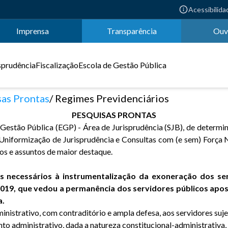
Acessibilida
Imprensa
Transparência
Ouv
sprudência
Fiscalização
Escola de Gestão Pública
as Prontas
Regimes Previdenciários
PESQUISAS PRONTAS
de Gestão Pública (EGP) - Área de Jurisprudência (SJB), de determ
s, Uniformização de Jurisprudência e Consultas com (e sem) Força
os e assuntos de maior destaque.
 necessários à instrumentalização da exoneração dos ser
/2019, que vedou a permanência dos servidores públicos apos
a.
inistrativo, com contraditório e ampla defesa, aos servidores su
 administrativo, dada a natureza constitucional-administrativa, 