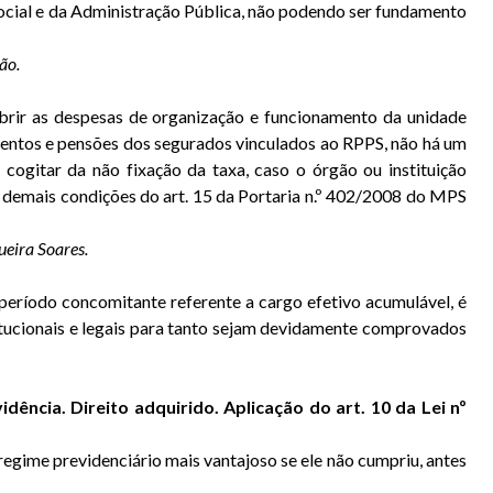
 Social e da Administração Pública, não podendo ser fundamento
ão.
obrir as despesas de organização e funcionamento da unidade
ventos e pensões dos segurados vinculados ao RPPS, não há um
, cogitar da não fixação da taxa, caso o órgão ou instituição
as demais condições do art. 15 da Portaria n.º 402/2008 do MPS
ueira Soares.
ríodo concomitante referente a cargo efetivo acumulável, é
titucionais e legais para tanto sejam devidamente comprovados
ência. Direito adquirido. Aplicação do art. 10 da Lei nº
egime previdenciário mais vantajoso se ele não cumpriu, antes