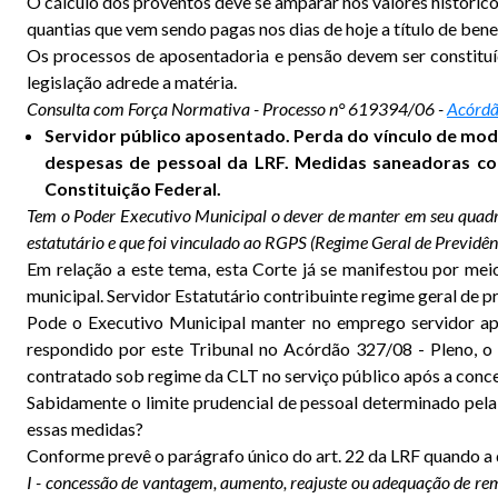
O cálculo dos proventos deve se amparar nos valores históric
quantias que vem sendo pagas nos dias de hoje a título de bene
Os processos de aposentadoria e pensão devem ser constituíd
legislação adrede a matéria.
Consulta com Força Normativa - Processo n° 619394/06 -
Acórdã
Servidor público aposentado. Perda do vínculo de modo
despesas de pessoal da LRF. Medidas saneadoras con
Constituição Federal.
Tem o Poder Executivo Municipal o dever de manter em seu quadro 
estatutário e que foi vinculado ao RGPS (Regime Geral de Previdên
Em relação a este tema, esta Corte já se manifestou por mei
municipal. Servidor Estatutário contribuinte regime geral de p
Pode o Executivo Municipal manter no emprego servidor apo
respondido por este Tribunal no Acórdão 327/08 - Pleno, o
contratado sob regime da CLT no serviço público após a conce
Sabidamente o limite prudencial de pessoal determinado pel
essas medidas?
Conforme prevê o parágrafo único do art. 22 da LRF quando a 
I - concessão de vantagem, aumento, reajuste ou adequação de remu