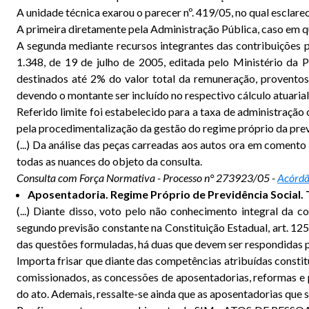
A unidade técnica exarou o parecer nº. 419/05, no qual esclar
A primeira diretamente pela Administração Pública, caso em q
A segunda mediante recursos integrantes das contribuições pr
1.348, de 19 de julho de 2005, editada pelo Ministério da 
destinados até 2% do valor total da remuneração, proventos 
devendo o montante ser incluído no respectivo cálculo atuarial
Referido limite foi estabelecido para a taxa de administraçã
pela procedimentalização da gestão do regime próprio da prev
(...) Da análise das peças carreadas aos autos ora em coment
todas as nuances do objeto da consulta.
Consulta com Força Normativa - Processo n° 273923/05 -
Acórdã
Aposentadoria. Regime Próprio de Previdência Social. 
(...) Diante disso, voto pelo não conhecimento integral da c
segundo previsão constante na Constituição Estadual, art. 125
das questões formuladas, há duas que devem ser respondidas 
Importa frisar que diante das competências atribuídas constitu
comissionados, as concessões de aposentadorias, reformas e 
do ato. Ademais, ressalte-se ainda que as aposentadorias que 