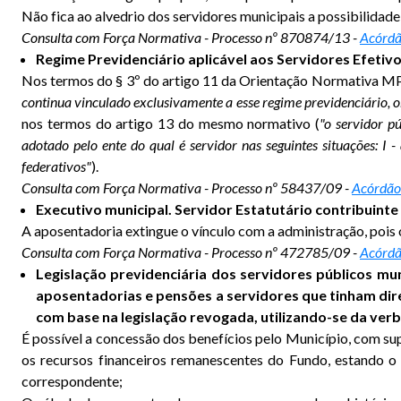
Não fica ao alvedrio dos servidores municipais a possibilidad
Consulta com Força Normativa - Processo nº 870874/13 -
Acórdã
Regime Previdenciário aplicável aos Servidores Efeti
Nos termos do § 3º do artigo 11 da Orientação Normativa MP
continua vinculado exclusivamente a esse regime previdenciário, 
nos termos do artigo 13 do mesmo normativo (
"o servidor p
adotado pelo ente do qual é servidor nas seguintes situações: I
federativos"
).
Consulta com Força Normativa - Processo nº 58437/09 -
Acórdão 
Executivo municipal. Servidor Estatutário contribuinte 
A aposentadoria extingue o vínculo com a administração, pois
Consulta com Força Normativa - Processo nº 472785/09 -
Acórdã
Legislação previdenciária dos servidores públicos m
aposentadorias e pensões a servidores que tinham dire
com base na legislação revogada, utilizando-se da ve
É possível a concessão dos benefícios pelo Município, com su
os recursos financeiros remanescentes do Fundo, estando o 
correspondente;