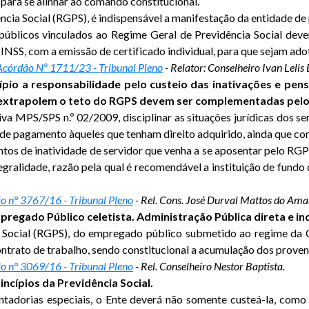
, para se alinhar ao comando constitucional.
ncia Social (RGPS), é indispensável a manifestação da entidade d
blicos vinculados ao Regime Geral de Previdência Social deverá
INSS, com a emissão de certificado individual, para que sejam ado
Acórdão Nº 1711/23 - Tribunal Pleno
- Relator: Conselheiro Ivan Lelis
io a responsabilidade pelo custeio das inativações e pensõ
extrapolem o teto do RGPS devem ser complementadas pelo 
a MPS/SPS n.º 02/2009, disciplinar as situações jurídicas dos s
 de pagamento àqueles que tenham direito adquirido, ainda que co
ventos de inatividade de servidor que venha a se aposentar pelo R
egralidade, razão pela qual é recomendável a instituição de fund
o n° 3767/16 - Tribunal Pleno
- Rel. Cons. José Durval Mattos do Ama
regado Público celetista. Administração Pública direta e in
a Social (RGPS), do empregado público submetido ao regime da Co
 contrato de trabalho, sendo constitucional a acumulação dos pro
o n° 3069/16 - Tribunal Pleno
- Rel. Conselheiro Nestor Baptista.
incípios da Previdência Social.
ntadorias especiais, o Ente deverá não somente custeá-la, como 