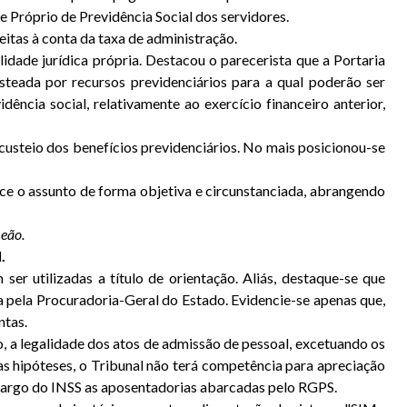
e Próprio de Previdência Social dos servidores.
itas à conta da taxa de administração.
idade jurídica própria. Destacou o parecerista que a Portaria
steada por recursos previdenciários para a qual poderão ser
ncia social, relativamente ao exercício financeiro anterior,
custeio dos benefícios previdenciários. No mais posicionou-se
ece o assunto de forma objetiva e circunstanciada, abrangendo
Leão.
.
ser utilizadas a título de orientação. Aliás, destaque-se que
da pela Procuradoria-Geral do Estado. Evidencie-se apenas que,
ntas.
ro, a legalidade dos atos de admissão de pessoal, excetuando os
s hipóteses, o Tribunal não terá competência para apreciação
a cargo do INSS as aposentadorias abarcadas pelo RGPS.