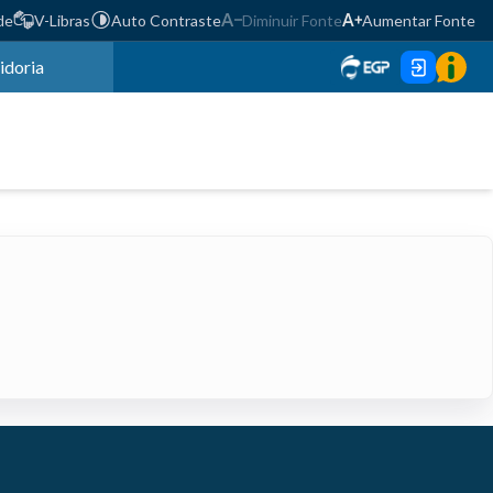
de
V-Libras
Auto Contraste
Diminuir Fonte
Aumentar Fonte
idoria