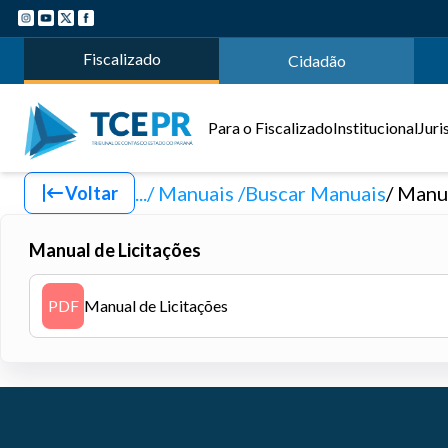
Fiscalizado
Cidadão
Para o Fiscalizado
Institucional
Juri
.../ Manuais
Buscar Manuais
Manua
Voltar
Manual de Licitações
PDF
Manual de Licitações