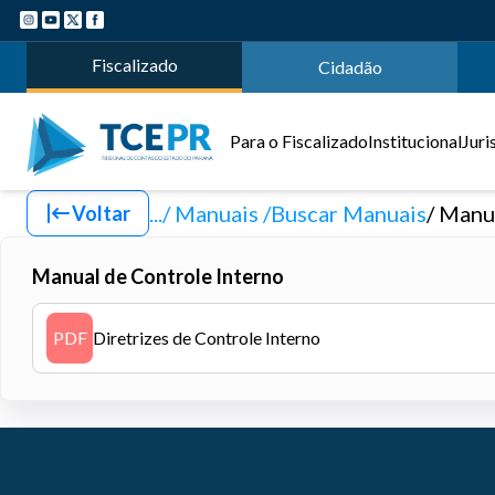
Fiscalizado
Cidadão
Para o Fiscalizado
Institucional
Juri
.../ Manuais
Buscar Manuais
Manua
Voltar
Manual de Controle Interno
PDF
Diretrizes de Controle Interno