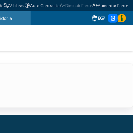
de
V-Libras
Auto Contraste
Diminuir Fonte
Aumentar Fonte
idoria