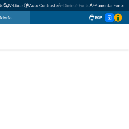
de
V-Libras
Auto Contraste
Diminuir Fonte
Aumentar Fonte
idoria