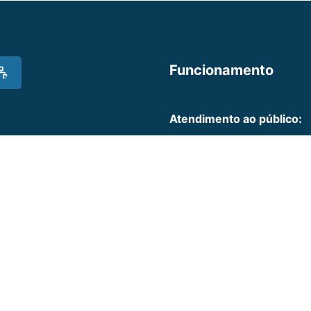
Funcionamento
Atendimento ao público:
Segunda a sexta-feira, das
E-mail:
presidencia@tce.pr
Atendimento ao fiscalizad
Realizado pelas unidades 
Presencial: Segunda a sexta
Agendamentos: (41) 3350-