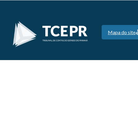
Mapa do site
Endereço:
Praça Nossa Senhora de Salette, s/n Centro Cívico -
Curitiba - PR - CEP: 80530-910
CNPJ: 77.996.312/0001-21
Baixe nosso aplicativo: