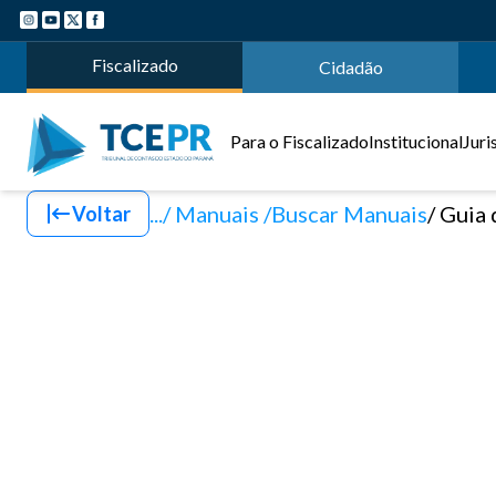
Fiscalizado
Cidadão
Para o Fiscalizado
Institucional
Juri
.../ Manuais
Buscar Manuais
Guia 
Voltar