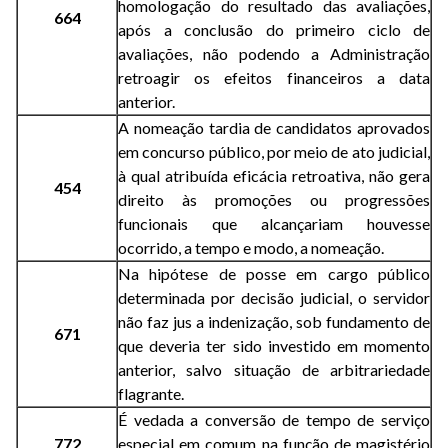
homologação do resultado das avaliações,
664
após a conclusão do primeiro ciclo de
avaliações, não podendo a Administração
retroagir os efeitos financeiros a data
anterior.
A nomeação tardia de candidatos aprovados
em concurso público, por meio de ato judicial,
à qual atribuída eficácia retroativa, não gera
454
direito às promoções ou progressões
funcionais que alcançariam houvesse
ocorrido, a tempo e modo, a nomeação.
Na hipótese de posse em cargo público
determinada por decisão judicial, o servidor
não faz jus a indenização, sob fundamento de
671
que deveria ter sido investido em momento
anterior, salvo situação de arbitrariedade
flagrante.
É vedada a conversão de tempo de serviço
772
especial em comum na função de magistério