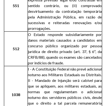
551
sentido contrário, ou (II) comprovado
desvirtuamento da contratação temporária
pela Administração Pública, em razão de
sucessivas e reiteradas renovações e/ou
prorrogações.
O Estado responde subsidiariamente por
danos materiais causados a candidatos em
concurso público organizado por pessoa
512
jurídica de direito privado (art. 37, § 6º, da
CRFB/88), quando os exames são cancelados
por indícios de fraude.
I - A Constituição Federal não prevê adicional
noturno aos Militares Estaduais ou Distritais.
II - Mandado de Injunção será cabível para
que se apliquem, aos militares estaduais, as
normas que regulamentam o adicional
1038
noturno dos servidores públicos civis, desde
que o direito a tal parcela remuneratória