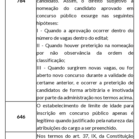
784
candidato. Assim, o direito subjetivo à
nomeação do candidato aprovado em
concurso público exsurge nas seguintes
hipóteses:
I - Quando a aprovação ocorrer dentro do
número de vagas dentro do edital;
II - Quando houver preterição na nomeação
por não observância da ordem de
classificação;
III - Quando surgirem novas vagas, ou for
aberto novo concurso durante a validade do
certame anterior, e ocorrer a preterição de
candidatos de forma arbitrária e imotivada
por parte da administração nos termos acima.
O estabelecimento de limite de idade para
inscrição em concurso público apenas é
646
legítimo quando justificado pela natureza das
atribuições do cargo a ser preenchido.
Nos termos do art. 37, IX, da Constituição