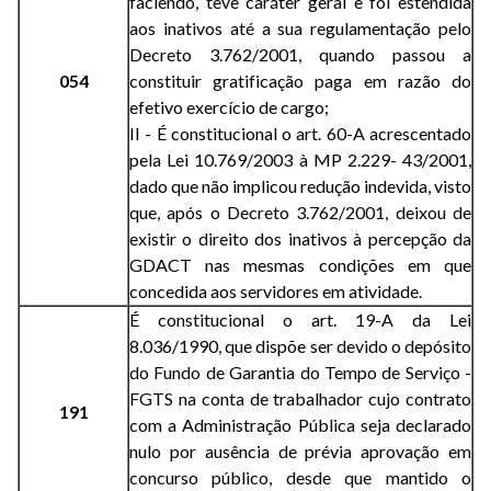
faciendo, teve caráter geral e foi estendida
aos inativos até a sua regulamentação pelo
Decreto 3.762/2001, quando passou a
054
constituir gratificação paga em razão do
efetivo exercício de cargo;
II - É constitucional o art. 60-A acrescentado
pela Lei 10.769/2003 à MP 2.229- 43/2001,
dado que não implicou redução indevida, visto
que, após o Decreto 3.762/2001, deixou de
existir o direito dos inativos à percepção da
GDACT nas mesmas condições em que
concedida aos servidores em atividade.
É constitucional o art. 19-A da Lei
8.036/1990, que dispõe ser devido o depósito
do Fundo de Garantia do Tempo de Serviço -
FGTS na conta de trabalhador cujo contrato
191
com a Administração Pública seja declarado
nulo por ausência de prévia aprovação em
concurso público, desde que mantido o