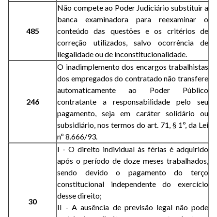
Não compete ao Poder Judiciário substituir a
banca examinadora para reexaminar o
485
conteúdo das questões e os critérios de
correção utilizados, salvo ocorrência de
ilegalidade ou de inconstitucionalidade.
O inadimplemento dos encargos trabalhistas
dos empregados do contratado não transfere
automaticamente ao Poder Público
246
contratante a responsabilidade pelo seu
pagamento, seja em caráter solidário ou
subsidiário, nos termos do art. 71, § 1º, da Lei
nº 8.666/93.
I - O direito individual às férias é adquirido
após o período de doze meses trabalhados,
sendo devido o pagamento do terço
constitucional independente do exercício
desse direito;
30
II - A ausência de previsão legal não pode