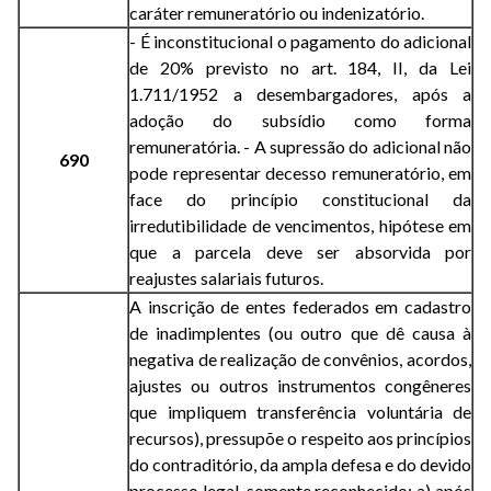
caráter remuneratório ou indenizatório.
- É inconstitucional o pagamento do adicional
de 20% previsto no art. 184, II, da Lei
1.711/1952 a desembargadores, após a
adoção do subsídio como forma
remuneratória. - A supressão do adicional não
690
pode representar decesso remuneratório, em
face do princípio constitucional da
irredutibilidade de vencimentos, hipótese em
que a parcela deve ser absorvida por
reajustes salariais futuros.
A inscrição de entes federados em cadastro
de inadimplentes (ou outro que dê causa à
negativa de realização de convênios, acordos,
ajustes ou outros instrumentos congêneres
que impliquem transferência voluntária de
recursos), pressupõe o respeito aos princípios
do contraditório, da ampla defesa e do devido
processo legal, somente reconhecido: a) após