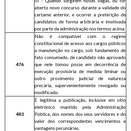
III - Quando surgirem novas vagas, ou for
aberto novo concurso durante a validade do
certame anterior, e ocorrer a preterição de
candidatos de forma arbitrária e imotivada
por parte da administração nos termos acima.
Não é compatível com o regime
constitucional de acesso aos cargos públicos
a manutenção no cargo, sob fundamento de
fato consumado, de candidato não aprovado
476
que nele tomou posse em decorrência de
execução provisória de medida liminar ou
outro provimento judicial de natureza
precária, supervenientemente revogado ou
modificado.
É legítima a publicação, inclusive em sítio
eletrônico mantido pela Administração
483
Pública, dos nomes dos seus servidores e do
valor dos correspondentes vencimentos e
vantagens pecuniárias.