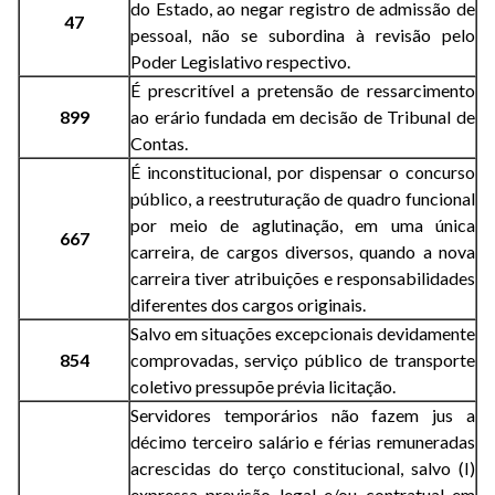
do Estado, ao negar registro de admissão de
47
pessoal, não se subordina à revisão pelo
Poder Legislativo respectivo.
É prescritível a pretensão de ressarcimento
899
ao erário fundada em decisão de Tribunal de
Contas.
É inconstitucional, por dispensar o concurso
público, a reestruturação de quadro funcional
por meio de aglutinação, em uma única
667
carreira, de cargos diversos, quando a nova
carreira tiver atribuições e responsabilidades
diferentes dos cargos originais.
Salvo em situações excepcionais devidamente
854
comprovadas, serviço público de transporte
coletivo pressupõe prévia licitação.
Servidores temporários não fazem jus a
décimo terceiro salário e férias remuneradas
acrescidas do terço constitucional, salvo (I)
expressa previsão legal e/ou contratual em