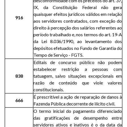
desconformidade com os preceitos do art. 37,
IX, da Constituição Federal não gera
quaisquer efeitos jurídicos válidos em relação
916
aos servidores contratados, com exceção do
direito à percepção dos salários referentes ao
período trabalhado e, nos termos do art. 19-A
da Lei 8.036/1990, ao levantamento dos
depósitos efetuados no Fundo de Garantia do
Tempo de Serviço - FGTS.
Editais de concurso público não podem
estabelecer restrição a pessoas com
838
tatuagem, salvo situações excepcionais em
razão de conteúdo que viole valores
constitucionais.
É prescritível a ação de reparação de danos à
666
Fazenda Pública decorrente de ilícito civil.
O termo inicial do pagamento diferenciado
das gratificações de desempenho entre
servidores ativos e inativos é o da data da