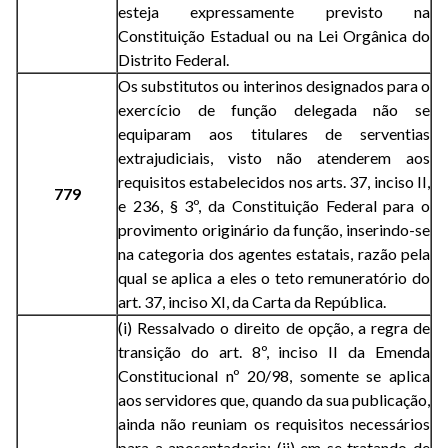
esteja expressamente previsto na
Constituição Estadual ou na Lei Orgânica do
Distrito Federal.
Os substitutos ou interinos designados para o
exercício de função delegada não se
equiparam aos titulares de serventias
extrajudiciais, visto não atenderem aos
requisitos estabelecidos nos arts. 37, inciso II,
779
e 236, § 3º, da Constituição Federal para o
provimento originário da função, inserindo-se
na categoria dos agentes estatais, razão pela
qual se aplica a eles o teto remuneratório do
art. 37, inciso XI, da Carta da República.
(i) Ressalvado o direito de opção, a regra de
transição do art. 8º, inciso II da Emenda
Constitucional nº 20/98, somente se aplica
aos servidores que, quando da sua publicação,
ainda não reuniam os requisitos necessários
para a aposentadoria; (ii) em se tratando de