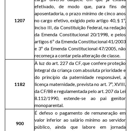
efetivado, de modo que, para fins de
aposentadoria, o prazo mínimo de cinco anos
1207
no cargo efetivo, exigido pelo artigo 40, § 1º,
inciso III, da Constituição Federal, na redação
da Emenda Constitucional 20/1998, e pelos
artigos 6º da Emenda Constitucional 41/2003
e 3º da Emenda Constitucional 47/2005, não
recomeça a contar pela alteração de classe.
À luz do art. 227 da CF, que confere proteção
integral da criança com absoluta prioridade e
do princípio da paternidade responsável, a
1182
licença maternidade, prevista no art. 7º, XVIII,
da CF/88 e regulamentada pelo art. 207 da Lei
8.112/1990, estende-se ao pai genitor
monoparental.
É defeso o pagamento de remuneração em
valor inferior ao salário mínimo ao servidor
900
público, ainda que labore em jornada