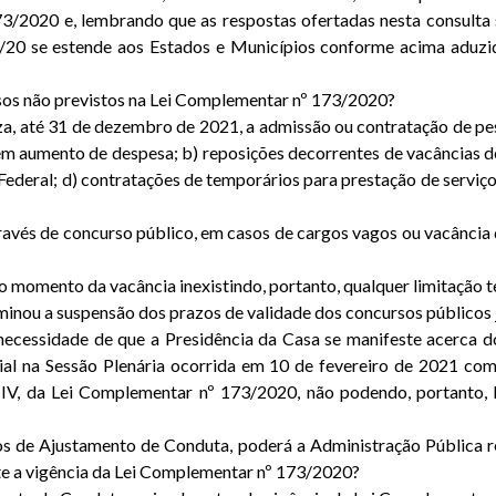
2020 e, lembrando que as respostas ofertadas nesta consulta se
6/20 se estende aos Estados e Municípios conforme acima aduzi
sos não previstos na Lei Complementar nº 173/2020?
iza, até 31 de dezembro de 2021, a admissão ou contratação de pe
m aumento de despesa; b) reposições decorrentes de vacâncias de 
o Federal; d) contratações de temporários para prestação de serviço
avés de concurso público, em casos de cargos vagos ou vacância 
momento da vacância inexistindo, portanto, qualquer limitação te
minou a suspensão dos prazos de validade dos concursos públicos
 necessidade de que a Presidência da Casa se manifeste acerca
cial na Sessão Plenária ocorrida em 10 de fevereiro de 2021 co
so IV, da Lei Complementar nº 173/2020, não podendo, portanto,
s de Ajustamento de Conduta, poderá a Administração Pública r
e a vigência da Lei Complementar nº 173/2020?