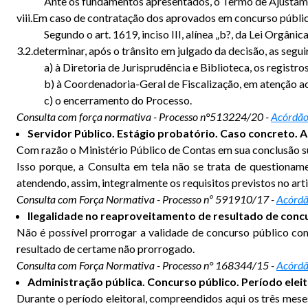
Ante os fundamentos apresentados, o Termo de Ajustame
viii.Em caso de contratação dos aprovados em concurso públi
Segundo o art. 1619, inciso III, alínea „b?, da Lei Orgâni
3.2.determinar, após o trânsito em julgado da decisão, as segu
a) à Diretoria de Jurisprudência e Biblioteca, os regist
b) à Coordenadoria-Geral de Fiscalização, em atenção ao 
c) o encerramento do Processo.
Consulta com força normativa - Processo n°513224/20 -
Acórdão
Servidor Público. Estágio probatório. Caso concreto. 
Com razão o Ministério Público de Contas em sua conclusão s
Isso porque, a Consulta em tela não se trata de questionam
atendendo, assim, integralmente os requisitos previstos no a
Consulta com Força Normativa - Processo nº 591910/17 -
Acórdã
Ilegalidade no reaproveitamento de resultado de concu
Não é possível prorrogar a validade de concurso público co
resultado de certame não prorrogado.
Consulta com Força Normativa - Processo n° 168344/15 -
Acórdã
Administração pública. Concurso público. Período ele
Durante o período eleitoral, compreendidos aqui os três mese