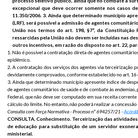
processo seletivo público, ainda que no combate a su
excepcional que deve ocorrer somente nos casos de
11.350/2006. 3. Ainda que determinado município apres
(LRF), será possível a admissão de agentes comunitári
União nos termos do art. 198, §7º, da Constituição
ressarcidas pela União não devem ser incluídas nas des
outros incentivos, em razão do disposto no art. 22, pará
1. Não é possível a contratação direta de agentes comunitário
epidêmico.
2. A contratação dos serviços dos agentes via terceirizaçã
devidamente comprovados, conforme estabelecido no art. 16 
3. Ainda que determinado município apresente índice de despe
de agentes comunitários de saúde e de combate às endemias, po
Federal, que não deve ser computado em sua receita corrente 
cálculo do limite. No entanto, não poderá realizar a concessão 
Consulta com Força Normativa - Processo nº 694257/21 -
Acórdã
CONSULTA. Conhecimento. Terceirização das atividades 
de educação para substituição de um servidor exonera
ministerial.