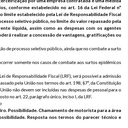
a terceirização por uma empresa contratada é uma medida
, conforme estabelecido no art. 16 da Lei Federal nº
 limite estabelecido pela Lei de Responsabilidade Fiscal
esso seletivo público, no limite do valor repassado pela
rrente líquida, assim como as despesas com os agentes
oderá realizar a concessão de vantagens, gratificações ou
ção de processo seletivo público, ainda que no combate a surto
 ocorrer somente nos casos de combate aos surtos epidêmicos
ei de Responsabilidade Fiscal (LRF), será possível a admissão
assado pela União nos termos do art. 198, §7º, da Constituição
 União não devem ser incluídas nas despesas de pessoal para o
sto no art. 22, parágrafo único, inciso I, da LRF.
so
ro. Possibilidade. Chamamento de motorista para a área
ssibilidade. Resposta nos termos do parecer técnico e