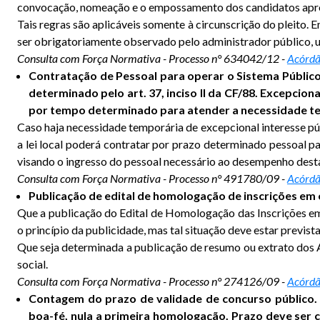
convocação, nomeação e o empossamento dos candidatos aprov
Tais regras são aplicáveis somente à circunscrição do pleito.
ser obrigatoriamente observado pelo administrador público, u
Consulta com Força Normativa - Processo n° 634042/12 -
Acórdã
Contratação de Pessoal para operar o Sistema Público
determinado pelo art. 37, inciso II da CF/88. Excepcio
por tempo determinado para atender a necessidade tem
Caso haja necessidade temporária de excepcional interesse pú
a lei local poderá contratar por prazo determinado pessoal p
visando o ingresso do pessoal necessário ao desempenho dest
Consulta com Força Normativa - Processo n° 491780/09 -
Acórdã
Publicação de edital de homologação de inscrições em 
Que a publicação do Edital de Homologação das Inscrições em
o princípio da publicidade, mas tal situação deve estar previ
Que seja determinada a publicação de resumo ou extrato dos At
social.
Consulta com Força Normativa - Processo n° 274126/09 -
Acórdã
Contagem do prazo de validade de concurso público. I
boa-fé, nula a primeira homologação. Prazo deve ser