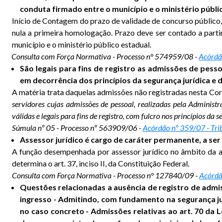
conduta firmado entre o município e o ministério públi
Início de Contagem do prazo de validade de concurso público, 
nula a primeira homologação. Prazo deve ser contado a par
município e o ministério público estadual.
Consulta com Força Normativa - Processo n° 574959/08 -
Acórdã
São legais para fins de registro as admissões de pessoa
em decorrência dos princípios da segurança jurídica e d
A matéria trata daquelas admissões não registradas nesta Cor
servidores cujas admissões de pessoal, realizadas pela Administr
válidas e legais para fins de registro, com fulcro nos princípios da s
Súmula nº 05 - Processo nº 563909/06 -
Acórdão nº 359/07 - Tri
Assessor jurídico é cargo de caráter permanente, a se
A função desempenhada por assessor jurídico no âmbito da a
determina o art. 37, inciso II, da Constituição Federal.
Consulta com Força Normativa - Processo n° 127840/09 -
Acórdã
Questões relacionadas a ausência de registro de admis
ingresso - Admitindo, com fundamento na segurança jur
no caso concreto - Admissões relativas ao art. 70 d