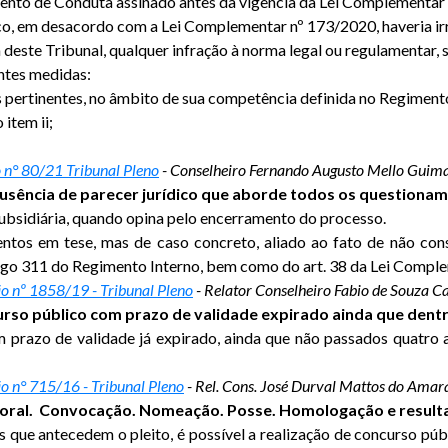
nto de Conduta assinado antes da vigência da Lei Complementar
co, em desacordo com a Lei Complementar nº 173/2020, haveria ir
ca deste Tribunal, qualquer infração à norma legal ou regulamentar,
intes medidas:
ros pertinentes, no âmbito de sua competência definida no Regiment
item ii;
 n° 80/21 Tribunal Pleno
- Conselheiro Fernando Augusto Mello Guim
Ausência de parecer jurídico que aborde todos os questiona
ubsidiária, quando opina pelo encerramento do processo.
entos em tese, mas de caso concreto, aliado ao fato de não cons
rtigo 311 do Regimento Interno, bem como do art. 38 da Lei Compl
o nº 1858/19 - Tribunal Pleno
- Relator Conselheiro Fabio de Souza 
rso público com prazo de validade expirado ainda que dentr
m prazo de validade já expirado, ainda que não passados quatro 
o n° 715/16 - Tribunal Pleno
- Rel. Cons. José Durval Mattos do Amara
itoral. Convocação. Nomeação. Posse. Homologação e resulta
s que antecedem o pleito, é possível a realização de concurso púb