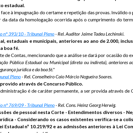
co estadual.
face à impugnação do certame e repetição das provas. Inválido o pr
tir da data da homologação ocorrida após o cumprimento do ter
o n° 393/10 - Tribunal Pleno
- Rel. Auditor Jaime Tadeu Lechinski.
l, estaduais e municipais, anteriores ao ano de 2.000, inclusi
a boa fé.
te de Contas, mencionando que a análise se dará por ocasião do 
ação Pública Estadual ou Municipal (direta ou indireta), anteriores
egurança jurídica e da boa fé."
bunal Pleno
- Rel. Conselheiro Caio Márcio Nogueira Soares.
r provido através de Concurso Público.
dministração é de caráter permanente, a ser provida através de 
o n° 769/09 - Tribunal Pleno
- Rel. Cons. Heinz Georg Herwig.
sões de pessoal nesta Corte - Entendimentos diversos - Neg
ídica - Considerando os casos existentes verifica-se a colis
a Lei Estadual nº 10.219/92 e as admissões anteriores à Le