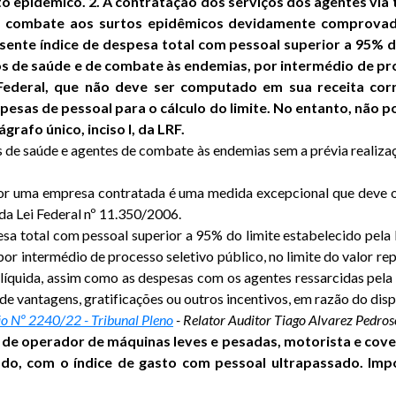
rto epidêmico. 2. A contratação dos serviços dos agentes vi
 combate aos surtos epidêmicos devidamente comprovados
ente índice de despesa total com pessoal superior a 95% do
os de saúde e de combate às endemias, por intermédio de proc
 Federal, que não deve ser computado em sua receita co
pesas de pessoal para o cálculo do limite. No entanto, não p
grafo único, inciso I, da LRF.
s de saúde e agentes de combate às endemias sem a prévia realiza
o por uma empresa contratada é uma medida excepcional que deve
da Lei Federal nº 11.350/2006.
sa total com pessoal superior a 95% do limite estabelecido pela L
r intermédio de processo seletivo público, no limite do valor rep
líquida, assim como as despesas com os agentes ressarcidas pela
de vantagens, gratificações ou outros incentivos, em razão do dispo
o Nº 2240/22 - Tribunal Pleno
- Relator Auditor Tiago Alvarez Pedro
de operador de máquinas leves e pesadas, motorista e covei
do, com o índice de gasto com pessoal ultrapassado. Impo