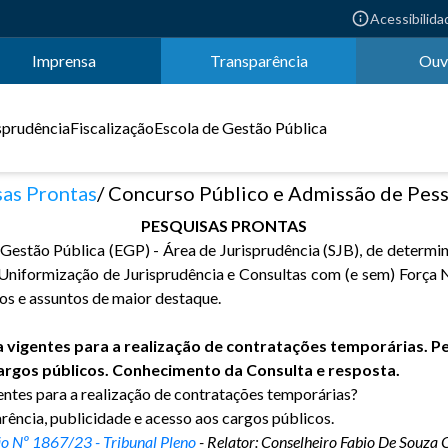
Acessibilida
Imprensa
Transparência
Ouv
sprudência
Fiscalização
Escola de Gestão Pública
as Prontas
Concurso Público e Admissão de Pess
PESQUISAS PRONTAS
de Gestão Pública (EGP) - Área de Jurisprudência (SJB), de determ
s, Uniformização de Jurisprudência e Consultas com (e sem) Força
os e assuntos de maior destaque.
vigentes para a realização de contratações temporárias. Pel
cargos públicos. Conhecimento da Consulta e resposta.
entes para a realização de contratações temporárias?
rência, publicidade e acesso aos cargos públicos.
o Nº 1867/23 - Tribunal Pleno
- Relator: Conselheiro Fabio De Souz