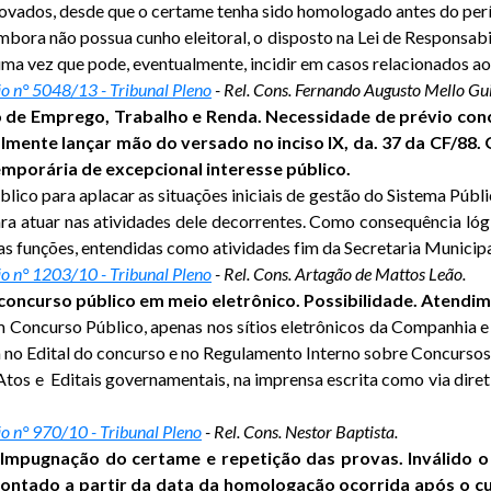
ados, desde que o certame tenha sido homologado antes do perío
 Embora não possua cunho eleitoral, o disposto na Lei de Respons
ma vez que pode, eventualmente, incidir em casos relacionados ao
o n° 5048/13 - Tribunal Pleno
- Rel. Cons. Fernando Augusto Mello Gu
 de Emprego, Trabalho e Renda. Necessidade de prévio conc
nalmente lançar mão do versado no inciso IX, da. 37 da CF/88.
porária de excepcional interesse público.
blico para aplacar as situações iniciais de gestão do Sistema Púb
ara atuar nas atividades dele decorrentes. Como consequência lógi
as funções, entendidas como atividades fim da Secretaria Municip
o n° 1203/10 - Tribunal Pleno
- Rel. Cons. Artagão de Mattos Leão.
concurso público em meio eletrônico. Possibilidade. Atendim
 Concurso Público, apenas nos sítios eletrônicos da Companhia e 
sta no Edital do concurso e no Regulamento Interno sobre Concurso
os e Editais governamentais, na imprensa escrita como via diretiv
o n° 970/10 - Tribunal Pleno
- Rel. Cons. Nestor Baptista.
mpugnação do certame e repetição das provas. Inválido o p
 contado a partir da data da homologação ocorrida após o