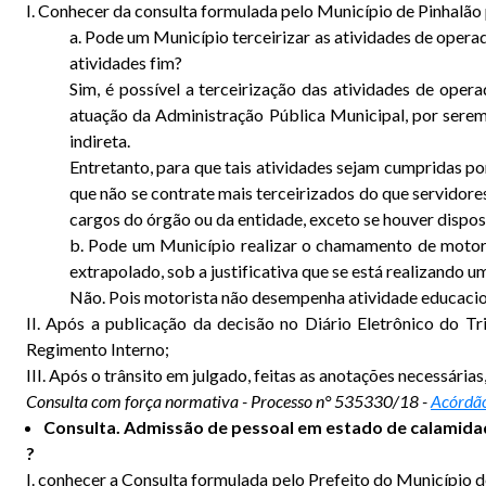
I. Conhecer da consulta formulada pelo Município de Pinhalão 
a. Pode um Município terceirizar as atividades de opera
atividades fim?
Sim, é possível a terceirização das atividades de ope
atuação da Administração Pública Municipal, por serem 
indireta.
Entretanto, para que tais atividades sejam cumpridas po
que não se contrate mais terceirizados do que servidores
cargos do órgão ou da entidade, exceto se houver disposi
b. Pode um Município realizar o chamamento de motori
extrapolado, sob a justificativa que se está realizando u
Não. Pois motorista não desempenha atividade educaciona
II. Após a publicação da decisão no Diário Eletrônico do Tr
Regimento Interno;
III. Após o trânsito em julgado, feitas as anotações necessária
Consulta com força normativa - Processo n° 535330/18 -
Acórdão
Consulta. Admissão de pessoal em estado de calamida
?
I. conhecer a Consulta formulada pelo Prefeito do Município d