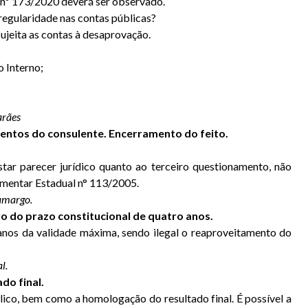
 nº 173/2020 deverá ser observado.
regularidade nas contas públicas?
 sujeita as contas à desaprovação.
o Interno;
arães
mentos do consulente. Encerramento do feito.
tar parecer jurídico quanto ao terceiro questionamento, não
ementar Estadual n° 113/2005.
Camargo.
o do prazo constitucional de quatro anos.
anos da validade máxima, sendo ilegal o reaproveitamento do
l.
do final.
lico, bem como a homologação do resultado final. É possível a