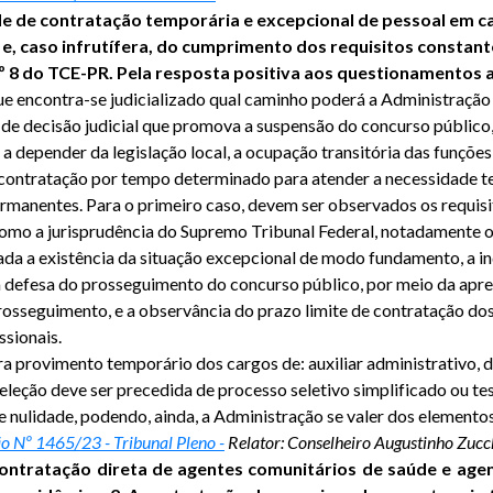
de de contratação temporária e excepcional de pessoal em ca
e, caso infrutífera, do cumprimento dos requisitos constant
nº 8 do TCE-PR. Pela resposta positiva aos questionamentos
que encontra-se judicializado qual caminho poderá a Administraçã
 de decisão judicial que promova a suspensão do concurso público, 
 a depender da legislação local, a ocupação transitória das funçõe
a contratação por tempo determinado para atender a necessidade te
s permanentes. Para o primeiro caso, devem ser observados os requ
omo a jurisprudência do Supremo Tribunal Federal, notadamente o
da a existência da situação excepcional de modo fundamento, a i
na defesa do prosseguimento do concurso público, por meio da apr
sseguimento, e a observância do prazo limite de contratação dos p
ssionais.
ra provimento temporário dos cargos de: auxiliar administrativo, de
leção deve ser precedida de processo seletivo simplificado ou tes
de nulidade, podendo, ainda, a Administração se valer dos element
o Nº 1465/23 - Tribunal Pleno -
Relator: Conselheiro Augustinho Zucc
 contratação direta de agentes comunitários de saúde e ag