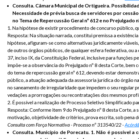
Consulta. Câmara Municipal de Ortigueira. Possibilida
Necessidade de prévia busca de servidores por cessão 
no Tema de Repercussão Geral nº 612 e no Prejulgado 
1. Na hipótese de existir procedimento de concurso público, 
Resposta: Na situação narrada, constitui premissa a existência
hipótese, afiguram-se como alternativas juridicamente viáveis,
de outros órgãos públicos, de qualquer esfera federativa, ou 
37, inciso IX, da Constituição Federal, inclusive para funçõe
impõe-se a observância do Prejulgado nº 8 desta Corte, bem c
do tema de repercussão geral nº 612, devendo estar demonstra
público, a atuação adequada da assessoria jurídica do órgão 
no saneamento de irregularidade que impedem o seu regular pro
vedações a prorrogações ou recontratações dos mesmos profi
2. É possível a realização de Processo Seletivo Simplificado pa
Resposta: Conforme item 9 do Prejulgado nº 8 desta Corte, a se
motivação, objetividade de critérios, prova escrita, sob pena 
Consulta com Força Normativa - Processo nº 313540/22 -
Acórdã
Consulta. Município de Porecatu. 1. Não é possível a