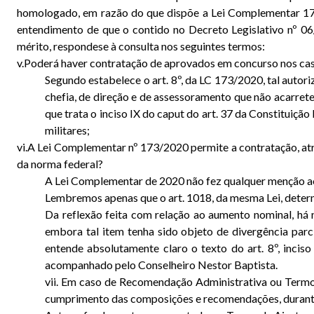
homologado, em razão do que dispõe a Lei Complementar 173/
entendimento de que o contido no Decreto Legislativo nº 0
mérito, respondese à consulta nos seguintes termos:
v.Poderá haver contratação de aprovados em concurso nos ca
Segundo estabelece o art. 8º, da LC 173/2020, tal autor
chefia, de direção e de assessoramento que não acarrete
que trata o inciso IX do caput do art. 37 da Constituiçã
militares;
vi.A Lei Complementar nº 173/2020 permite a contratação, atr
da norma federal?
A Lei Complementar de 2020 não fez qualquer menção ao 
Lembremos apenas que o art. 1018, da mesma Lei, deter
Da reflexão feita com relação ao aumento nominal, há
embora tal item tenha sido objeto de divergência par
entende absolutamente claro o texto do art. 8º, inci
acompanhado pelo Conselheiro Nestor Baptista.
vii. Em caso de Recomendação Administrativa ou Termo
cumprimento das composições e recomendações, durant