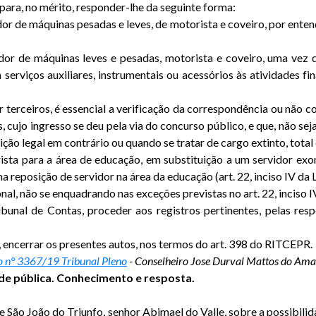
para, no mérito, responder-lhe da seguinte forma:
dor de máquinas pesadas e leves, de motorista e coveiro, por ent
rador de máquinas leves e pesadas, motorista e coveiro, uma vez
serviços auxiliares, instrumentais ou acessórios às atividades f
r terceiros, é essencial a verificação da correspondência ou não 
, cujo ingresso se deu pela via do concurso público, e que, não se
ção legal em contrário ou quando se tratar de cargo extinto, total
sta para a área de educação, em substituição a um servidor ex
ma reposição de servidor na área da educação (art. 22, inciso IV da 
l, não se enquadrando nas exceções previstas no art. 22, inciso IV
ibunal de Contas, proceder aos registros pertinentes, pelas re
s, encerrar os presentes autos, nos termos do art. 398 do RITCEPR.
 n° 3367/19 Tribunal Pleno
- Conselheiro Jose Durval Mattos do Ama
de pública. Conhecimento e resposta.
e São João do Triunfo, senhor Abimael do Valle, sobre a possibil