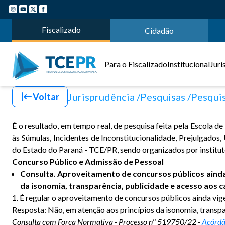
Fiscalizado
Cidadão
Para o Fiscalizado
Institucional
Juri
Jurisprudência
Pesquisas
Pesquis
Voltar
É o resultado, em tempo real, de pesquisa feita pela Escola 
às Súmulas, Incidentes de Inconstitucionalidade, Prejulgado
do Estado do Paraná - TCE/PR, sendo organizados por institut
Concurso Público e Admissão de Pessoal
Consulta. Aproveitamento de concursos públicos ainda 
da isonomia, transparência, publicidade e acesso aos 
1. É regular o aproveitamento de concursos públicos ainda vig
Resposta: Não, em atenção aos princípios da isonomia, transpa
Consulta com Força Normativa - Processo nº 519750/22 -
Acórdã