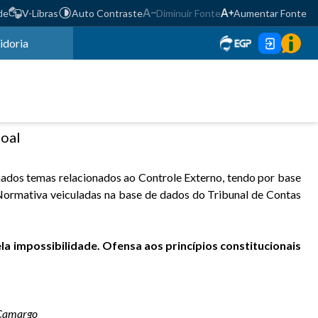
de
V-Libras
Auto Contraste
Diminuir Fonte
Aumentar Fonte
idoria
oal
inados temas relacionados ao Controle Externo, tendo por base
 Normativa veiculadas na base de dados do Tribunal de Contas
a impossibilidade. Ofensa aos princípios constitucionais
a Camargo