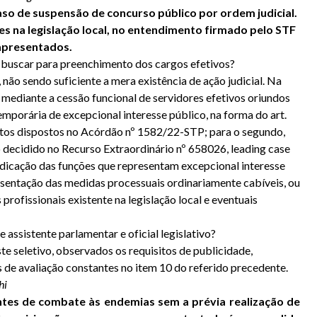
so de suspensão de concurso público por ordem judicial.
es na legislação local, no entendimento firmado pelo STF
 apresentados.
o buscar para preenchimento dos cargos efetivos?
não sendo suficiente a mera existência de ação judicial. Na
s mediante a cessão funcional de servidores efetivos oriundos
mporária de excepcional interesse público, na forma do art.
isitos dispostos no Acórdão nº 1582/22-STP; para o segundo,
 decidido no Recurso Extraordinário nº 658026, leading case
ndicação das funções que representam excepcional interesse
esentação das medidas processuais ordinariamente cabíveis, ou
rofissionais existente na legislação local e eventuais
 assistente parlamentar e oficial legislativo?
te seletivo, observados os requisitos de publicidade,
os de avaliação constantes no item 10 do referido precedente.
hi
entes de combate às endemias sem a prévia realização de