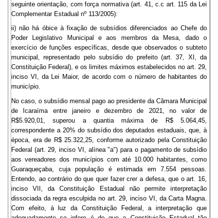
seguinte orientação, com força normativa (art. 41, c.c art. 115 da Lei
Complementar Estadual nº 113/2005):
ii) não há óbice à fixação de subsídios diferenciados ao Chefe do
Poder Legislativo Municipal e aos membros da Mesa, dado o
exercício de funções específicas, desde que observados o subteto
municipal, representado pelo subsídio do prefeito (art. 37, XI, da
Constituição Federal), e os limites máximos estabelecidos no art. 29,
inciso VI, da Lei Maior, de acordo com o número de habitantes do
município.
No caso, o subsídio mensal pago ao presidente da Câmara Municipal
de Icaraíma entre janeiro e dezembro de 2021, no valor de
R$5.920,01, superou a quantia máxima de R$ 5.064,45,
correspondente a 20% do subsídio dos deputados estaduais, que, à
época, era de R$ 25.322,25, conforme autorizado pela Constituição
Federal (art. 29, inciso VI, alínea "a") para o pagamento de subsídio
aos vereadores dos municípios com até 10.000 habitantes, como
Guaraqueçaba, cuja população é estimada em 7.554 pessoas.
Entendo, ao contrário do que quer fazer crer a defesa, que o art. 16,
inciso VII, da Constituição Estadual não permite interpretação
dissociada da regra esculpida no art. 29, inciso VI, da Carta Magna.
Com efeito, à luz da Constituição Federal, a interpretação que
adequadamente se infere é de que a Constituição Estadual tão