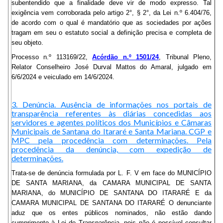
subentendido que a finalidade deve vir de modo expresso. Tal
exigência vem corroborada pelo artigo 2°, § 2°, da Lei n.º 6.404/76,
de acordo com o qual é mandatório que as sociedades por ações
tragam em seu o estatuto social a definição precisa e completa de
seu objeto.
Processo n.º 113169/22,
Acórdão n.º 1501/24
, Tribunal Pleno,
Relator Conselheiro José Durval Mattos do Amaral, julgado em
6/6/2024 e veiculado em 14/6/2024.
3. Denúncia. Ausência de informações nos portais de
transparência referentes às diárias concedidas aos
servidores e agentes políticos dos Municípios e Câmaras
Municipais de Santana do Itararé e Santa Mariana. CGP e
MPC pela procedência com determinações. Pela
procedência da denúncia, com expedição de
determinações.
Trata-se de denúncia formulada por L. F. V em face do MUNICÍPIO
DE SANTA MARIANA, da CAMARA MUNICIPAL DE SANTA
MARIANA, do MUNICÍPIO DE SANTANA DO ITARARÉ E da
CAMARA MUNICIPAL DE SANTANA DO ITARARÉ O denunciante
aduz que os entes públicos nominados, não estão dando
cumprimento à Lei de Transparência, pois não é possível consultar