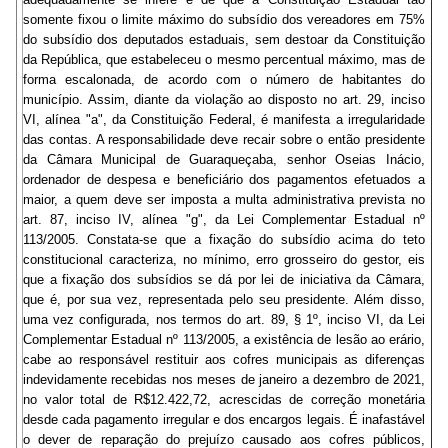
somente fixou o limite máximo do subsídio dos vereadores em 75%
do subsídio dos deputados estaduais, sem destoar da Constituição
da República, que estabeleceu o mesmo percentual máximo, mas de
forma escalonada, de acordo com o número de habitantes do
município. Assim, diante da violação ao disposto no art. 29, inciso
VI, alínea "a", da Constituição Federal, é manifesta a irregularidade
das contas. A responsabilidade deve recair sobre o então presidente
da Câmara Municipal de Guaraqueçaba, senhor Oseias Inácio,
ordenador de despesa e beneficiário dos pagamentos efetuados a
maior, a quem deve ser imposta a multa administrativa prevista no
art. 87, inciso IV, alínea "g", da Lei Complementar Estadual nº
113/2005. Constata-se que a fixação do subsídio acima do teto
constitucional caracteriza, no mínimo, erro grosseiro do gestor, eis
que a fixação dos subsídios se dá por lei de iniciativa da Câmara,
que é, por sua vez, representada pelo seu presidente. Além disso,
uma vez configurada, nos termos do art. 89, § 1º, inciso VI, da Lei
Complementar Estadual nº 113/2005, a existência de lesão ao erário,
cabe ao responsável restituir aos cofres municipais as diferenças
indevidamente recebidas nos meses de janeiro a dezembro de 2021,
no valor total de R$12.422,72, acrescidas de correção monetária
desde cada pagamento irregular e dos encargos legais. É inafastável
o dever de reparação do prejuízo causado aos cofres públicos,