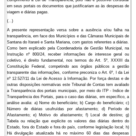
em seus portais os documentos que justificariam as às despesas de
viagem e diárias pagas.
(...)
A presente representação versa sobre a ausência e/ou falha na
transparência, em face dos Municípios e das Câmaras Municipais de
Santana do Itararé e Santa Mariana, com gastos referentes a diárias.
Como bem explicado pela Coordenadoria de Gestão Municipal, na
Instrução nº 800/24, receber informações de interesse geral ou
coletivo, é direito fundamental, nos termos do Art. 5º, XXXIII da
Constituição Federal, competindo aos órgãos públicos a gestão
transparente das informações, conforme preconiza o Art. 6º, I da Lei
nº 12.527/11 da Lei de Acesso à Informação. Por força destas e de
outras disposições normativas este Tribunal de Contas tem avaliado
a Transparência dos portais municipais, por meio do ITP - Indice de
Transparência dos Portais, para o caso das diárias, em específico, a
análise avalia: a) Nome do beneficiário; b) Cargo do beneficiário; c)
Número de diárias usufruídas por afastamento; d) Período de
Afastamento; e) Motivo do afastamento; f) Local de destino; g)
Tabela ou relação que explicite os valores das diárias dentro do
Estado, fora do Estado e fora do país, conforme legislação local; h)
Há divulgação atualizada há no máximo 60 dias das despesas