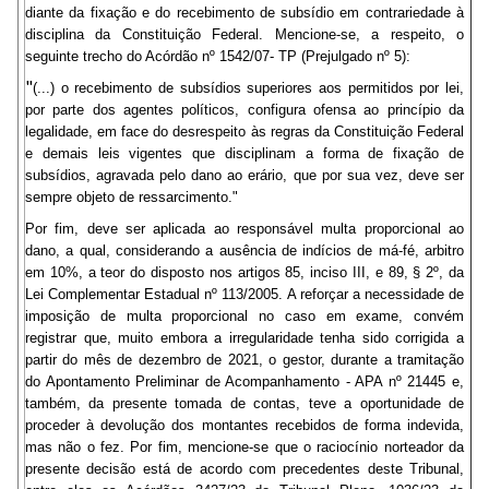
diante da fixação e do recebimento de subsídio em contrariedade à
disciplina da Constituição Federal. Mencione-se, a respeito, o
seguinte trecho do Acórdão nº 1542/07- TP (Prejulgado nº 5):
"
(...) o recebimento de subsídios superiores aos permitidos por lei,
por parte dos agentes políticos, configura ofensa ao princípio da
legalidade, em face do desrespeito às regras da Constituição Federal
e demais leis vigentes que disciplinam a forma de fixação de
subsídios, agravada pelo dano ao erário, que por sua vez, deve ser
sempre objeto de ressarcimento."
Por fim, deve ser aplicada ao responsável multa proporcional ao
dano, a qual, considerando a ausência de indícios de má-fé, arbitro
em 10%, a teor do disposto nos artigos 85, inciso III, e 89, § 2º, da
Lei Complementar Estadual nº 113/2005. A reforçar a necessidade de
imposição de multa proporcional no caso em exame, convém
registrar que, muito embora a irregularidade tenha sido corrigida a
partir do mês de dezembro de 2021, o gestor, durante a tramitação
do Apontamento Preliminar de Acompanhamento - APA nº 21445 e,
também, da presente tomada de contas, teve a oportunidade de
proceder à devolução dos montantes recebidos de forma indevida,
mas não o fez. Por fim, mencione-se que o raciocínio norteador da
presente decisão está de acordo com precedentes deste Tribunal,