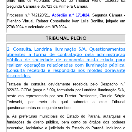
entre eles os Acórdãos 3427/23 do Tribunal Pleno, 1036/23 da
Segunda Câmara e 867/23 da Primeira Câmara.
Processo n.º 742120/21,
Acórdão n.º 1714/24
, Segunda Câmara -
Plenário Virtual, Relator Conselheiro Ivan Lelis Bonilha, julgado em
27/6/2024 e veiculado em 9/7/2024.
TRIBUNAL PLENO
2. Consulta. Londrina Iluminação S/A. Questionamentos
atinentes à forma de contratação pela administração
pública de sociedade de economia mista criada para
realizar operações relacionadas com iluminação pública.
Consulta recebida e respondida nos moldes doravante
discorridos.
Trata-se de consulta devidamente recebida pelo Despacho n.º
322/22- GCDA (peça n.° 09), formulada por Londrina Iluminação S/A,
neste ato representada por seu Diretor Presidente, Claudio Sérgio
Tedeschi, por meio da qual submete a este Tribunal
questionamentos no seguinte sentido:
a. As prefeituras municipais do Estado do Paraná, autarquias e
fundações de direito público, bem como os órgãos dos poderes
executivo, legislativo e judiciário do Estado do Paraná, incluindo o