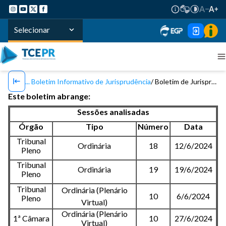
Selecionar
Boletim Informativo de Jurisprudência
Boletim de Jurisprudência TCE/PR - Nº 146 / 2024
Este boletim abrange:
Sessões analisadas
Órgão
Tipo
Número
Data
Tribunal
Ordinária
18
12/6/2024
Pleno
Tribunal
Ordinária
19
19/6/2024
Pleno
Tribunal
Ordinária (Plenário
10
6/6/2024
Pleno
Virtual)
Ordinária (Plenário
1ª Câmara
10
27/6/2024
Virtual)