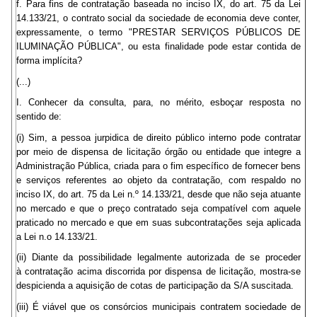
f. Para fins de contratação baseada no inciso IX, do art. 75 da Lei
14.133/21, o contrato social da sociedade de economia deve conter,
expressamente, o termo "PRESTAR SERVIÇOS PÚBLICOS DE
ILUMINAÇÃO PÚBLICA", ou esta finalidade pode estar contida de
forma implícita?
(...)
I. Conhecer da consulta, para, no mérito, esboçar resposta no
sentido de:
(i) Sim, a pessoa jurpidica de direito público interno pode contratar
por meio de dispensa de licitação órgão ou entidade que integre a
Administração Pública, criada para o fim específico de fornecer bens
e serviços referentes ao objeto da contratação, com respaldo no
inciso IX, do art. 75 da Lei n.º 14.133/21, desde que não seja atuante
no mercado e que o preço contratado seja compatível com aquele
praticado no mercado e que em suas subcontratações seja aplicada
a Lei n.o 14.133/21.
(ii) Diante da possibilidade legalmente autorizada de se proceder
à contratação acima discorrida por dispensa de licitação, mostra-se
despicienda a aquisição de cotas de participação da S/A suscitada.
(iii) É viável que os consórcios municipais contratem sociedade de