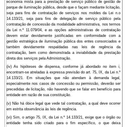
economia mista para a prestação de serviço público de gestão de
parque de iluminação pública, desde que o façam mediante licitação,
seja para fins de contratação de serviços nos moldes da Lei n.o
14.133/21, seja para fins de delegação de serviço público pela
contratação de concessão da modalidade administrativa, nos termos
da Lei n.º 11.079/04, e as opções administrativas de contratação
devem estar devidamente justificadas em conformidade com a
gestão estratégica de iluminação pública dos entes consorciados e
também devidamente respaldadas nas leis de regência da
contratação, bem como demonstrada a inviabilidade da prestação
direta dos serviços pela Administração.
(iv) As hipóteses de dispensa, conforme já abordado no item i,
encontram-se atreladas à expressa previsão do art. 75, IX, da Lei n.º
14.133/21. Em situações que não atendam à demanda legal,
especialmente nos casos de concessão ou permissão, deverão ser
precedidas de licitação, não havendo que se falar em benefício para
entidade em razão de sua constituição.
(v) Não há óbice legal que vede tal contratação, a qual deve ocorrer
em estrita observância às leis de regência.
(vi) Sim, o artigo 75, IX, da Lei n.º 14.133/21, exige que o órgão ou
entidade tenha sido criado para o fim específico, o que deixa