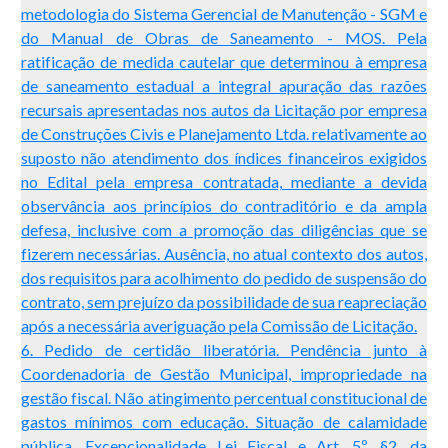
metodologia do Sistema Gerencial de Manutenção - SGM e
do Manual de Obras de Saneamento - MOS. Pela
ratificação de medida cautelar que determinou à empresa
de saneamento estadual a integral apuração das razões
recursais apresentadas nos autos da Licitação por empresa
de Construções Civis e Planejamento Ltda. relativamente ao
suposto não atendimento dos índices financeiros exigidos
no Edital pela empresa contratada, mediante a devida
observância aos princípios do contraditório e da ampla
defesa, inclusive com a promoção das diligências que se
fizerem necessárias. Ausência, no atual contexto dos autos,
dos requisitos para acolhimento do pedido de suspensão do
contrato, sem prejuízo da possibilidade de sua reapreciação
após a necessária averiguação pela Comissão de Licitação.
6. Pedido de certidão liberatória. Pendência junto à
Coordenadoria de Gestão Municipal, impropriedade na
gestão fiscal. Não atingimento percentual constitucional de
gastos mínimos com educação. Situação de calamidade
pública. Excepcionalidade Lei Fiscal e Art. 5º, §2, da