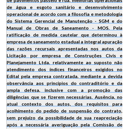
de pavimentos passeio e rua, melhorias operacionais
de água e esgoto sanitário e desenvolvimento
operacional de acordo com a filosofia e metodologia
do Sistema Gerencial de Manutenção - SGM e do
Manual de Obras de Saneamento - MOS. Pela
ratificação de medida cautelar que determinou à
empresa de saneamento estadual a integral apuração
das razões recursais apresentadas nos autos da
Licitação por empresa de Construções Civis e
Planejamento Ltda. relativamente ao suposto não
atendimento dos índices financeiros exigidos no
Edital pela empresa contratada, mediante a devida
observância aos princípios do contraditório e da
ampla defesa, inclusive com a promoção das
diligências que se fizerem necessárias. Ausência, no
atual contexto dos autos, dos requisitos para
acolhimento do pedido de suspensão do contrato,
sem prejuízo da possibilidade de sua reapreciação
após a necessária averiguação pela Comissão de