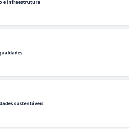
o e infraestrutura
gualdades
dades sustentáveis