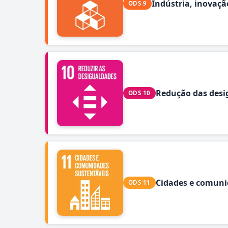
Indústria, inovaçã
ODS 9
Redução das desi
ODS 10
Cidades e comuni
ODS 11