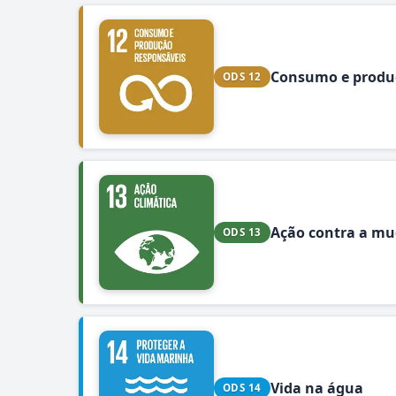
Consumo e produ
ODS 12
Ação contra a mu
ODS 13
Vida na água
ODS 14