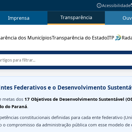
Acessibilidade
Transparência
Imprensa
Ouv
arência dos Municípios
Transparência do Estado
ITP
Rada
Entes Federativos e o Desenvolvimento Sustentá
re metas dos
17 Objetivos de Desenvolvimento Sustentável (O
do do Paraná
.
tências constitucionais definidas para cada ente federativo (Un
o o compromisso da administração pública com esse modelo de