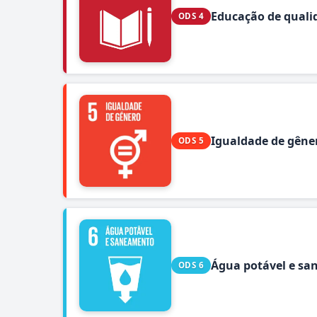
Educação de quali
ODS 4
Igualdade de gêne
ODS 5
Água potável e s
ODS 6