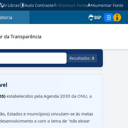
V-Libras
Auto Contraste
Diminuir Fonte
Aumentar Fonte
idoria
r da Transparência
Resultados:
0
vel
DS)
estabelecidos pela Agenda 2030 da ONU, a
ião, Estados e municípios) vinculam-se às metas
 desenvolvimento e com o lema de
"não deixar