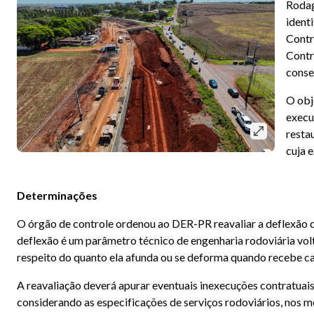
Rodag
ident
Contr
Contr
conse
O obj
execu
resta
cuja 
Determinações
O órgão de controle ordenou ao DER-PR reavaliar a deflexão 
deflexão é um parâmetro técnico de engenharia rodoviária volt
respeito do quanto ela afunda ou se deforma quando recebe ca
A reavaliação deverá apurar eventuais inexecuções contratua
considerando as especificações de serviços rodoviários, nos mo