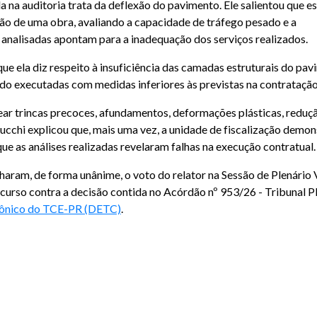
 na auditoria trata da deflexão do pavimento. Ele salientou que e
ão de uma obra, avaliando a capacidade de tráfego pesado e a
analisadas apontam para a inadequação dos serviços realizados.
que ela diz respeito à insuficiência das camadas estruturais do pa
sido executadas com medidas inferiores às previstas na contratação
ear trincas precoces, afundamentos, deformações plásticas, reduç
ucchi explicou que, mais uma vez, a unidade de fiscalização demon
as análises realizadas revelaram falhas na execução contratual.
m, de forma unânime, o voto do relator na Sessão de Plenário V
ecurso contra a decisão contida no Acórdão nº 953/26 - Tribunal P
trônico do TCE-PR (DETC)
.