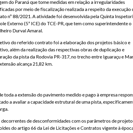
em do Paraná que tome medidas em relação a irregularidades
ificadas por meio de fiscalização realizada a respeito da execução
ato nº 88/2021. A atividade foi desenvolvida pela Quinta Inspetor
ole Externo (5ª ICE) do TCE-PR, que tem como superintendente o
lheiro Durval Amaral.
etivo do referido contrato foi a elaboração dos projetos básico e
tivo, além da realização das respectivas obras de duplicação e
uração da pista da Rodovia PR-317, no trecho entre Iguaraçu e Mar
extensão alcança 21,82 km.
de toda a extensão do pavimento medido e pago à empresa respon
ado a avaliar a capacidade estrutural de uma pista, especificamen
rga.
is decorrentes de desconformidades com os parâmetros de projeto
ldes do artigo 66 da Lei de Licitações e Contratos vigente à época