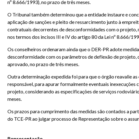
nº 8.666/1993), no prazo de três meses.
O Tribunal também determinou que a entidade instaure e conc
aplicação de sanções e pleito de ressarcimento junto à emprei
contratuais decorrentes de desconformidades com o projeto, m
nos termos dos incisos III e IV do artigo 80 da Lei nº 8.666/19
Os conselheiros ordenaram ainda que o DER-PR adote medidas p
desconformidade com os parâmetros de deflexão de projeto, d
aprovado, no prazo de três meses.
Outra determinação expedida foi para que o órgão reavalie a
responsável, para apurar formalmente eventuais inexecuções
projeto, considerando as especificações de serviços rodoviário
meses.
Os prazos para cumprimento das medidas são contados a partir
do TCE-PR ao julgar processo de Representação sobre o assun
Representação