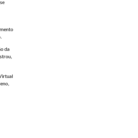
sse
vimento
.
ão da
strou,
irtual
leno,