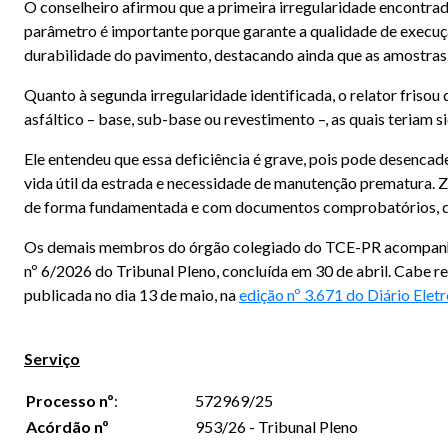
O conselheiro afirmou que a primeira irregularidade encontrada
parâmetro é importante porque garante a qualidade de execuç
durabilidade do pavimento, destacando ainda que as amostras 
Quanto à segunda irregularidade identificada, o relator frisou 
asfáltico – base, sub-base ou revestimento –, as quais teriam 
Ele entendeu que essa deficiência é grave, pois pode desencad
vida útil da estrada e necessidade de manutenção prematura. Z
de forma fundamentada e com documentos comprobatórios, que 
Os demais membros do órgão colegiado do TCE-PR acompanhara
nº 6/2026 do Tribunal Pleno, concluída em 30 de abril. Cabe r
publicada no dia 13 de maio, na
edição nº 3.671 do Diário Ele
Serviço
Processo
nº
:
572969/25
Acórdão nº
953/26 - Tribunal Pleno