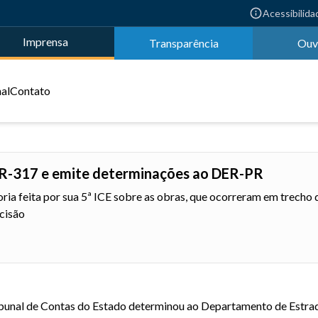
Acessibilida
Imprensa
Transparência
Ouv
nal
Contato
 PR-317 e emite determinações ao DER-PR
ria feita por sua 5ª ICE sobre as obras, que ocorreram em trecho 
cisão
bunal de Contas do Estado determinou ao Departamento de Estra