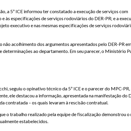
o, a 5ª ICE informou ter constatado a execução de serviços com
e às especificações de serviços rodoviários do DER-PR; e a exec
ojeto executivo e nas mesmas especificações de serviços rodoviár
pelo não acolhimento dos argumentos apresentados pelo DER-PR em
e determinações ao departamento. Em seu parecer, o Ministério P
cchi, seguiu o opinativo técnico da 5ª ICE e o parecer do MPC-PR,
ente, ele destacou a informação, apresentada na manifestação do 
a contratada – os quais levaram à rescisão contratual.
s que o trabalho realizado pela equipe de fiscalização demonstrou o
ualmente estabelecidos.