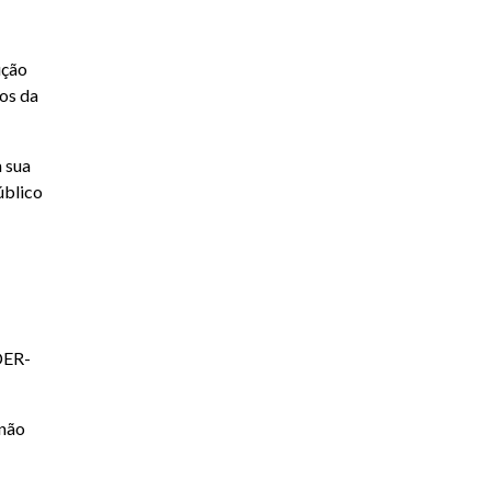
ução
ios da
 sua
úblico
DER-
 não