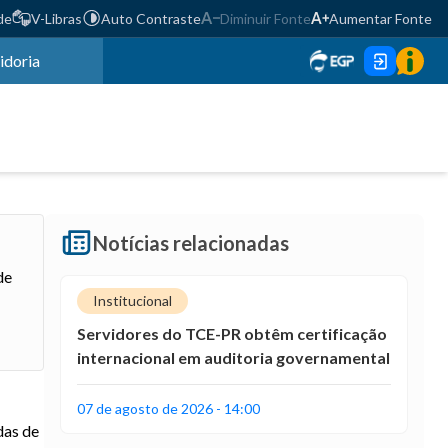
de
V-Libras
Auto Contraste
Diminuir Fonte
Aumentar Fonte
idoria
Notícias relacionadas
de
Institucional
Servidores do TCE-PR obtêm certificação
internacional em auditoria governamental
07 de agosto de 2026 - 14:00
das de