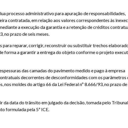
lua processo administrativo para apuração de responsabilidades,
teira contratada, em relação aos valores correspondentes às inexe
ediante a execução da garantia e a retenção de créditos contratua
93, no prazo de seis meses.
ara reparar, corrigir, reconstruir ou substituir trechos elaborad
e forma a garantir a entrega do objeto conforme o projeto execut
s espessuras das camadas do pavimento medido e pago à empresa
 contratuais decorrentes de desconformidades com os parâmetros 
s, nos moldes do artigo 66 da Lei Federal nº 8.666/93, no prazo de 
 da data do trânsito em julgado da decisão, tomada pelo Tribuna
to formulada pela 5ª ICE.