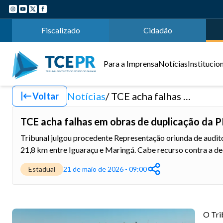
Fiscalizado
Cidadão
Para a Imprensa
Notícias
Institucio
Notícias
TCE acha falhas em obras de duplicação da PR-317 e emite determinações ao DER-PR
Voltar
TCE acha falhas em obras de duplicação da
Tribunal julgou procedente Representação oriunda de audito
21,8 km entre Iguaraçu e Maringá. Cabe recurso contra a de
Estadual
21 de maio de 2026 - 09:00
O Tri