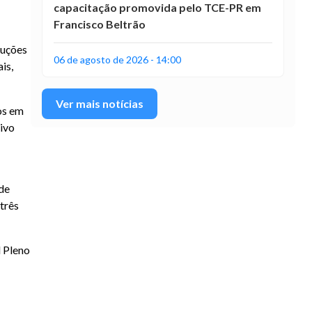
capacitação promovida pelo TCE-PR em
Francisco Beltrão
cuções
06 de agosto de 2026 - 14:00
is,
Ver mais notícias
os em
ivo
de
três
l Pleno