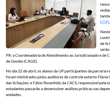
renov
sedia
també
(ITP)
Neste
contri
de li
serão
PR: a Coordenadoria de Atendimento ao Jurisdicionado e de 
de Gestão (CAGE).
No dia 22 de abril, os alunos da UP participantes da parceria
foram ministrados pelos auditores de controle externo Flávia
das licitações; e Fábio Rosenfeld, da CACS, responsável pela e
estudantes passarão a desenvolver análises práticas nas depe
unidades.