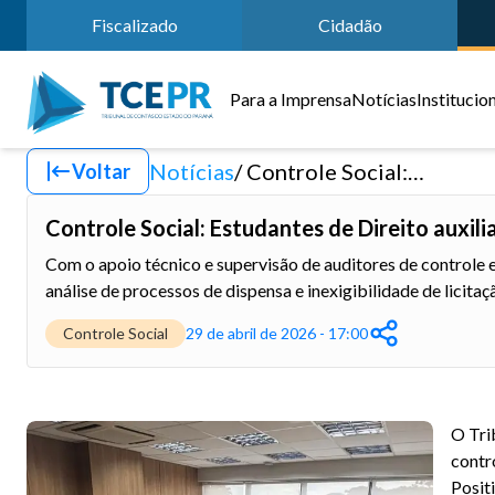
Fiscalizado
Cidadão
Para a Imprensa
Notícias
Institucio
Notícias
Controle Social: Estudantes de Direito auxiliarão análise de contratações públicas
Voltar
Controle Social: Estudantes de Direito auxili
Com o apoio técnico e supervisão de auditores de controle 
análise de processos de dispensa e inexigibilidade de licitaç
Controle Social
29 de abril de 2026 - 17:00
O Tri
contr
Posit