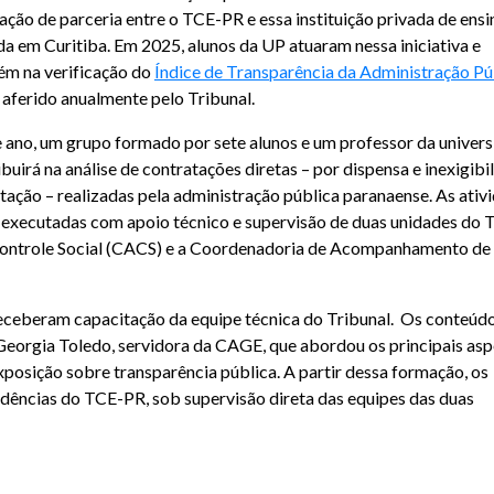
ação de parceria entre o TCE-PR e essa instituição privada de ensi
da em Curitiba. Em 2025, alunos da UP atuaram nessa iniciativa e
m na verificação do
Índice de Transparência da Administração Pú
, aferido anualmente pelo Tribunal.
 ano, um grupo formado por sete alunos e um professor da univer
buirá na análise de contratações diretas – por dispensa e inexigibi
citação – realizadas pela administração pública paranaense. As ativ
 executadas com apoio técnico e supervisão de duas unidades do 
Controle Social (CACS) e a Coordenadoria de Acompanhamento de
 receberam capacitação da equipe técnica do Tribunal. Os conteúd
 Georgia Toledo, servidora da CAGE, que abordou os principais as
xposição sobre transparência pública. A partir dessa formação, os
ndências do TCE-PR, sob supervisão direta das equipes das duas