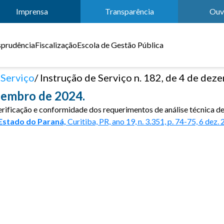
Imprensa
Transparência
Ouv
sprudência
Fiscalização
Escola de Gestão Pública
 Serviço
Instrução de Serviço n. 182, de 4 de dez
ezembro de 2024.
erificação e conformidade dos requerimentos de análise técnica de
 Estado do Paraná,
Curitiba, PR, ano 19, n. 3.351, p. 74-75, 6 dez.