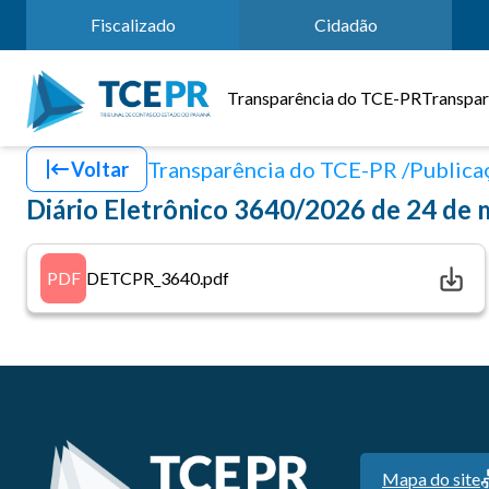
Fiscalizado
Cidadão
Transparência do TCE-PR
Transpar
Transparência do TCE-PR
Publicaç
Voltar
Diário Eletrônico 3640/2026 de 24 de
PDF
DETCPR_3640.pdf
Mapa do site