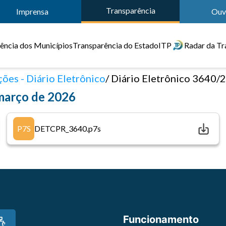
Transparência
Imprensa
Ouv
ência dos Municípios
Transparência do Estado
ITP
Radar da Tr
ões - Diário Eletrônico
Diário Eletrônico 3640/2026 de 2
 março de 2026
P7S
DETCPR_3640.p7s
Funcionamento