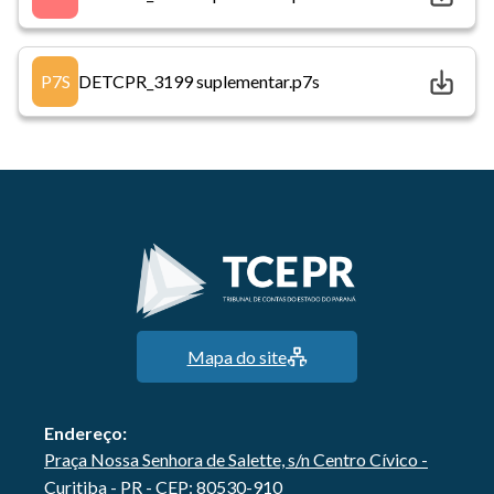
P7S
DETCPR_3199 suplementar.p7s
Mapa do site
Endereço:
Praça Nossa Senhora de Salette, s/n Centro Cívico -
Curitiba - PR - CEP: 80530-910