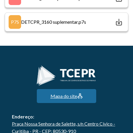
P7S
DETCPR_3160 suplementar.p7s
Mapa do site
Endereço:
Praça Nossa Senhora de Salette, s/n Centro Cívico -
Curitiba - PR - CEP: 80530-910